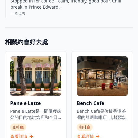
Stopped in for coffee—calm, friendly, good pour. Chill
break in Prince Edward.
— S.
4
/5
相關約會好去處
Pane e Latte
Bench Cafe
Pane e Latte是一間屢獲殊
Bench Cafe是位於香港荃
榮的目的地烘焙店和全日
灣的舒適咖啡店，以輕鬆
餐廳，位於赤柱海岸。這
的「長椅休憩時光」概念
咖啡廳
咖啡廳
間由Pirata Group經營的
而聞名。這間咖啡店是寵
優雅意式咖啡廳，設計感
物友善的場所，同時也是
查看詳情
查看詳情