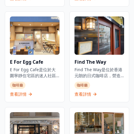
覺像意大利夢幻的海濱咖
Rapha香港RCC合作夥伴
啡廳，持續吸引赤柱的週
咖啡店，迎合單車愛好者
末人潮。從日出到日落，
和咖啡愛好者。擁有溫馨
他們提供坐下式早餐、午
的氛圍，非常適合休閒聚
餐和晚餐，專門提供新鮮
會和咖啡休息時光，
烘焙的意大利食品和海濱
Bench Cafe在荃灣中心地
用餐體驗。餐廳作為沉浸
帶提供舒適的用餐體驗，
式烘焙概念經營，名稱喚
以西式料理和優質咖啡為
起意大利語中的「麵包和
特色，營造悠閒的環境。
牛奶」。
E For Egg Cafe
Find The Way
E For Egg Cafe是位於大
Find The Way是位於香港
圍寧靜住宅區的迷人社區
元朗的日式咖啡店，營造
咖啡廳，提供舒適的用餐
出真正的昭和年代日本喫
咖啡廳
咖啡廳
體驗，主打創意雞蛋料理
茶店氛圍，讓顧客彷彿瞬
和西式美食。這間寵物友
間穿越到日本。店內採用
查看詳情
查看詳情
善餐廳已成為美食愛好者
拉麵店般的格局設計，但
在輕鬆氛圍中享受優質餐
提供咖啡、茶類和輕食，
點的熱門目的地。咖啡廳
環境寧靜舒適。Find The
以創新菜單聞名，包括金
Way提供多樣化菜單，招
沙軟殼蟹三文魚籽海鮮等
牌菜式包括焦糖雞蛋布
特色菜品和各式雞蛋料
丁、楓糖漿鬆餅、藍橙梳