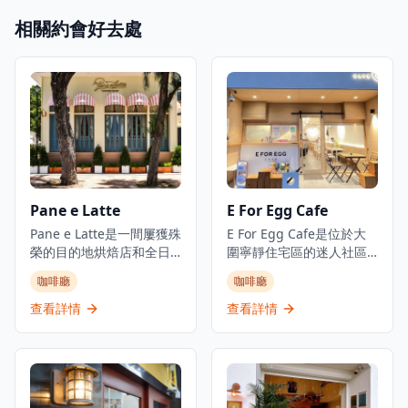
相關約會好去處
Pane e Latte
E For Egg Cafe
Pane e Latte是一間屢獲殊
E For Egg Cafe是位於大
榮的目的地烘焙店和全日
圍寧靜住宅區的迷人社區
餐廳，位於赤柱海岸。這
咖啡廳，提供舒適的用餐
咖啡廳
咖啡廳
間由Pirata Group經營的
體驗，主打創意雞蛋料理
優雅意式咖啡廳，設計感
和西式美食。這間寵物友
查看詳情
查看詳情
覺像意大利夢幻的海濱咖
善餐廳已成為美食愛好者
啡廳，持續吸引赤柱的週
在輕鬆氛圍中享受優質餐
末人潮。從日出到日落，
點的熱門目的地。咖啡廳
他們提供坐下式早餐、午
以創新菜單聞名，包括金
餐和晚餐，專門提供新鮮
沙軟殼蟹三文魚籽海鮮等