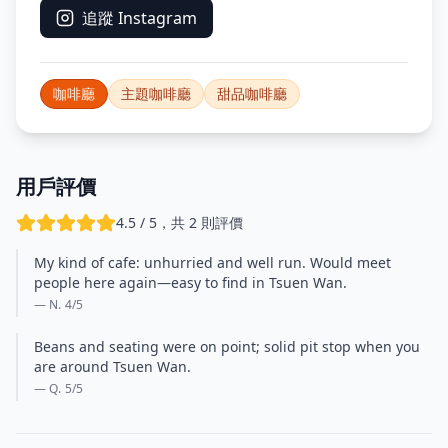
追蹤 Instagram
咖啡廳
主題咖啡廳
甜品咖啡廳
用戶評價
4.5 / 5，共 2 則評價
My kind of cafe: unhurried and well run. Would meet
people here again—easy to find in Tsuen Wan.
— N.
4
/5
Beans and seating were on point; solid pit stop when you
are around Tsuen Wan.
— Q.
5
/5