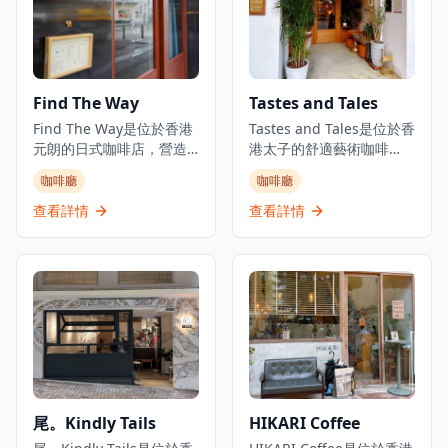
烘焙的意大利食品和海濱
特色菜品和各式雞蛋料
用餐體驗。餐廳作為沉浸
理。位於遠離繁忙市中心
式烘焙概念經營，名稱喚
的寧靜環境中，是本地人
起意大利語中的「麵包和
和遊客休閒用餐和社交的
牛奶」。
完美場所。咖啡廳的環境
Find The Way
Tastes and Tales
溫馨舒適，設有寵物友善
Find The Way是位於香港
區域，讓客人可以帶著毛
Tastes and Tales是位於香
元朗的日式咖啡店，營造
孩一起享受用餐時光。餐
港太子的舒適藝術咖啡
出真正的昭和年代日本喫
廳的雞蛋料理創意十足，
店，以溫暖和家庭式氛圍
咖啡廳
咖啡廳
茶店氛圍，讓顧客彷彿瞬
從經典的班尼迪蛋到創新
而聞名。這家咖啡店是寵
間穿越到日本。店內採用
的雞蛋三明治，每一道都
物友好的場所，深受帶寵
查看詳情
查看詳情
拉麵店般的格局設計，但
經過精心製作。咖啡廳還
物顧客的歡迎。菜單提供
提供咖啡、茶類和輕食，
提供優質的咖啡和輕食，
豐盛的西式料理，包括煙
環境寧靜舒適。Find The
是週末早午餐的理想選
三文魚牛油果意式麵包配
Way提供多樣化菜單，招
擇。無論是與朋友小聚、
薯餅和沙拉，以及多種特
牌菜式包括焦糖雞蛋布
家庭聚餐還是帶著寵物外
色咖啡飲品，包括可選擇
丁、楓糖漿鬆餅、藍橙梳
出，E For Egg Cafe都能
咖啡豆的冰釀咖啡。咖啡
打和檸檬磅蛋糕等。餐廳
提供完美的用餐體驗，讓
店以友善及時的服務而受
採用靈活的經營概念，顧
您在寧靜的環境中享受美
到讚譽，為顧客營造溫馨
客可享用各種咖啡、茶類
食和美好時光。
的環境。距離太子地鐵站
和輕食選擇。餐廳為尋求
C2出口僅5分鐘步程，
尾。Kindly Tails
HIKARI Coffee
真正日式咖啡店體驗的顧
Tastes and Tales為尋求優