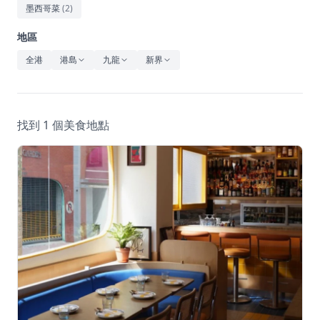
休閒
墨西哥菜
(
2
)
音樂
地區
全港
港島
九龍
新界
找到 1 個美食地點