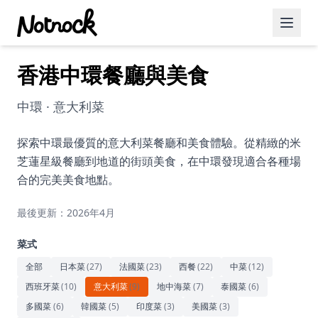
香港中環餐廳與美食
精選活動
博客文章
中環 · 意大利菜
約會好去處
探索中環最優質的意大利菜餐廳和美食體驗。從精緻的米
芝蓮星級餐廳到地道的街頭美食，在中環發現適合各種場
美食佳餚
合的完美美食地點。
品酒
最後更新：2026年4月
咖啡廳
菜式
運動
全部
日本菜
(
27
)
法國菜
(
23
)
西餐
(
22
)
中菜
(
12
)
西班牙菜
(
10
)
意大利菜
(
9
)
地中海菜
(
7
)
泰國菜
(
6
)
藝術文化
多國菜
(
6
)
韓國菜
(
5
)
印度菜
(
3
)
美國菜
(
3
)