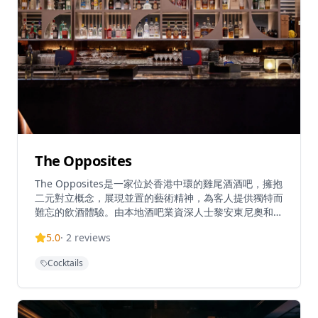
The Opposites
The Opposites是一家位於香港中環的雞尾酒酒吧，擁抱
二元對立概念，展現並置的藝術精神，為客人提供獨特而
難忘的飲酒體驗。由本地酒吧業資深人士黎安東尼奧和郭
森美創立，這家新開業的酒吧在香港中環區提供獨特的雞
5.0
·
2
reviews
尾酒體驗，融合對比元素創造創新飲品和氛圍。酒吧的設
計理念體現在每一杯雞尾酒中，調酒師團隊精通各種調酒
Cocktails
技藝，能夠為客人創造獨特而富有創意的雞尾酒。無論是
想要體驗新奇酒吧概念的情侶，還是尋找獨特聚會場所的
朋友，The Opposites都能提供難忘的夜晚。酒吧環境時
尚現代，適合約會、商務聚會或慶祝特殊場合。