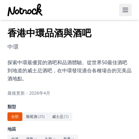
香港中環品酒與酒吧
精選活動
博客文章
中環
約會好去處
探索中環最優質的酒吧和品酒體驗。從世界50最佳酒吧
到地道的威士忌酒吧，在中環發現適合各種場合的完美品
美食佳餚
酒地點。
品酒
最後更新：2026年4月
咖啡廳
類型
運動
全部
雞尾酒
(
25
)
威士忌
(
1
)
藝術文化
地區
全港
港島
九龍
新界