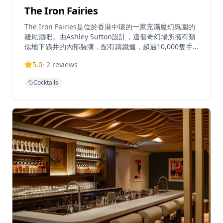
The Iron Fairies
The Iron Fairies是位於香港中環的一家充滿魔幻氛圍的
雞尾酒吧。由Ashley Sutton設計，這個奇幻場所擁有類
似地下礦井的內部裝潢，配有鑄鐵爐，超過10,000隻手
工製作的蝴蝶懸掛於天花板上，營造出迷人的氛圍。酒吧
5.0
·
2
reviews
提供現場爵士樂和藍調音樂，卓越的調酒技藝和創新的舒
適食物。營業時間從晚上6點直到深夜，鐵精靈在週末會
Cocktails
變成一個充滿活力的舞蹈場所，為尋求在超凡脫俗環境中
放鬆和娛樂的訪客創造獨特的幻想世界體驗。