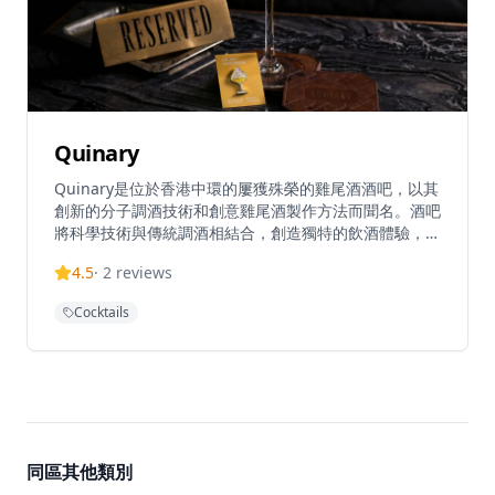
Quinary
Quinary是位於香港中環的屢獲殊榮的雞尾酒酒吧，以其
創新的分子調酒技術和創意雞尾酒製作方法而聞名。酒吧
將科學技術與傳統調酒相結合，創造獨特的飲酒體驗，特
色雞尾酒融合了液氮、可食用薄膜和芳香精華等元素。在
4.5
·
2
reviews
專業調酒師的帶領下，Quinary在精緻現代的環境中提供
經典和前衛雞尾酒的豐富菜單。該酒吧獲得國際認可，被
Cocktails
視為亞洲頂級雞尾酒目的地之一，吸引尋求優質手工雞尾
酒和高端飲酒體驗的本地人和遊客。
同區其他類別