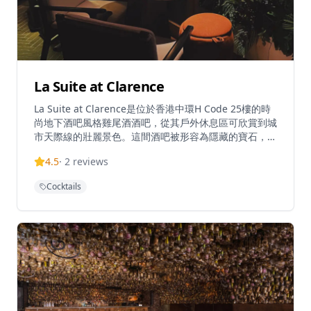
La Suite at Clarence
La Suite at Clarence是位於香港中環H Code 25樓的時
尚地下酒吧風格雞尾酒酒吧，從其戶外休息區可欣賞到城
市天際線的壯麗景色。這間酒吧被形容為隱藏的寶石，擁
有舒適優雅的氛圍，提供令人驚艷的雞尾酒，配以各種香
4.5
·
2
reviews
草和獨特的風味組合。酒吧專門調製經典雞尾酒和獨特的
招牌飲品，突出香草和香料的意外風味融合。作為法式酒
Cocktails
吧概念經營，La Suite提供熱情和專業的服務，擁有充滿
熱忱的員工，使其成為中環獨特的雞尾酒目的地。