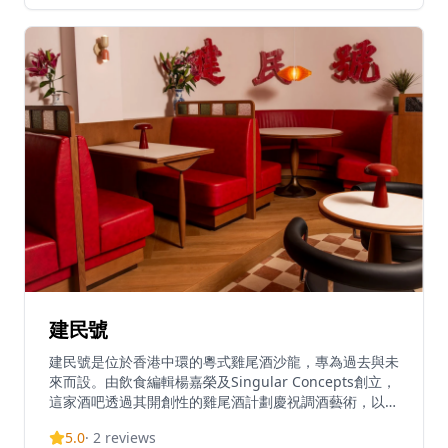
吧的情侶，還是尋找獨特聚會場所的朋友，法庭都能提供
難忘的夜晚。酒吧的調酒師團隊精通各種調酒技藝，能夠
為客人創造獨特的雞尾酒體驗。
建民號
建民號是位於香港中環的粵式雞尾酒沙龍，專為過去與未
來而設。由飲食編輯楊嘉榮及Singular Concepts創立，
這家酒吧透過其開創性的雞尾酒計劃慶祝調酒藝術，以粵
式靈感雞尾酒向香港傳統致敬，每款酒品都經過精心調
5.0
·
2
reviews
製。作為隱藏式酒吧沙龍，建民號在中環夜生活區的中心