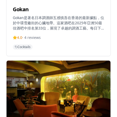
Gokan
Gokan是著名日本調酒師五感慎吾在香港的最新據點，位
於中環雪廠街的心臟地帶。這家酒吧在2025年亞洲50最
佳酒吧中排名第33位，展現了卓越的調酒工藝。每日下
午5點至凌晨2點營業，Gokan提供精心調製的雞尾酒和
4.0
·
4
reviews
完美搭配飲品的酒吧小食。這家酒吧向雪廠街的豐富歷史
致敬，該街道的歷史可追溯至1800年代中期，當時是香
Cocktails
港冰貿易的中心。