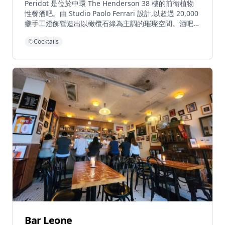
Peridot 是位於中環 The Henderson 38 樓的前衛植物
性餐酒吧。由 Studio Paolo Ferrari 設計,以超過 20,000
盞手工燈飾營造出以橄欖石綠為主調的璀璨空間。酒吧由
飲品總監 François Cavelier 打造開創性的風土雞尾酒計
Cocktails
劃,並由曾任職 Noma 的主廚 Lisandro Illa 呈獻發酵為
主的植物性料理。每季更新的餐單透過創新雞尾酒和素食
高級料理探索全球風土,配以現場音樂表演和全景天際線
景觀。
Bar Leone