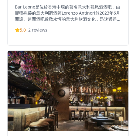
Bar Leone是位於香港中環的著名意大利雞尾酒酒吧，由
屢獲殊榮的意大利調酒師Lorenzo Antinori於2023年6月
開設。這間酒吧致敬永恆的意大利飲酒文化，迅速獲得國
際認可，在2025年世界50最佳酒吧榜單中排名第一。
5.0
·
2
reviews
Bar Leone秉承意大利的歡聚和社區理念，營造溫馨的鄰
里氛圍。酒吧以其cocktail popolari（流行雞尾酒）聞
名，並因近乎病毒式傳播的意式火腿三明治和精心調製的
飲品而著稱。酒吧週二至週日17:00營業至深夜，不接受
預訂，已確立其作為亞洲頂級雞尾酒目的地的地位。