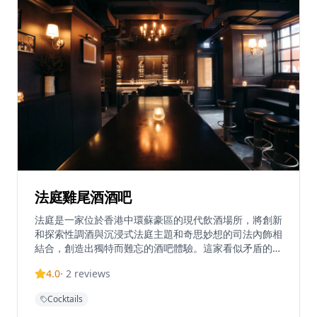
法庭雞尾酒酒吧
法庭是一家位於香港中環蘇豪區的現代飲酒場所，將創新
和探索性調酒與沉浸式法庭主題和奇思妙想的司法內飾相
結合，創造出獨特而難忘的酒吧體驗。這家看似矛盾的雞
尾酒酒吧在杯中伸張正義，致力於社會可持續發展，同時
4.0
·
2
reviews
提供獨特的飲酒體驗。酒吧的設計靈感來自法庭場景，從
裝潢到雞尾酒命名都充滿創意和幽默感，讓客人在輕鬆有
Cocktails
趣的氛圍中享受精緻的調酒。無論是想要體驗新奇主題酒