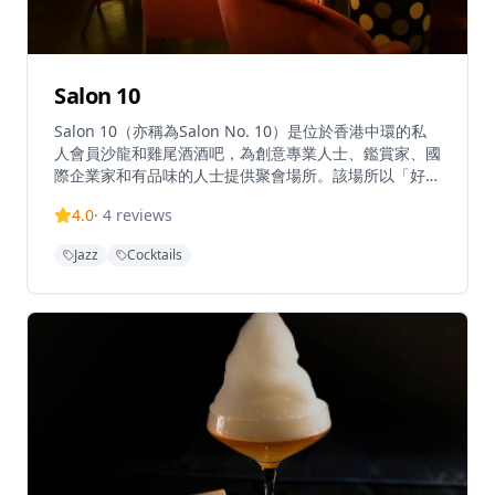
Salon 10
Salon 10（亦稱為Salon No. 10）是位於香港中環的私
人會員沙龍和雞尾酒酒吧，為創意專業人士、鑑賞家、國
際企業家和有品味的人士提供聚會場所。該場所以「好奇
心、自發性和想像力的沙龍」為理念，讓客人可以「在門
4.0
·
4
reviews
口卸下盔甲，展現真實脆弱的自己」。空間設有獨特的圓
形艙門式入口，猶如「中世紀現代洞穴」，設有多個座位
Jazz
Cocktails
區域，包括俯瞰亞畢諾道的熱門窗邊角落。Salon 10逢
星期三至六晚上7時至凌晨2時營業，舉辦各種活動，包
括現場音樂、DJ、舞蹈表演和魔術表演，同時提供雞尾酒
和分享菜式 。場所保持低照明以營造舒適親密的氛圍，
被譽為香港最時髦的酒吧之一 。