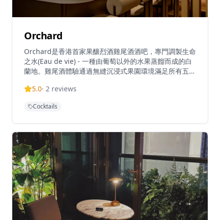
Orchard
Orchard是香港首家果釀烈酒雞尾酒酒吧，專門調製生命
之水(Eau de vie) - 一種由葡萄以外的水果蒸餾而成的白
蘭地。雞尾酒體驗通過無縫沉浸式果園環境滿足所有五
感，從果釀烈酒的香氣到創新調酒技術。場地採用木質室
5.0
·
2
reviews
內設計，提供令人驚艷的果味雞尾酒和新鮮食材。
Orchard使用來自香港鄰近亞洲地區的食材，創造獨特雞
Cocktails
尾酒如「香港港」東方風格果釀烈酒雞尾酒。