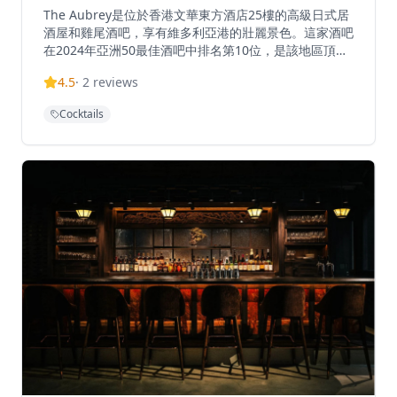
The Aubrey是位於香港文華東方酒店25樓的高級日式居
酒屋和雞尾酒吧，享有維多利亞港的壯麗景色。這家酒吧
在2024年亞洲50最佳酒吧中排名第10位，是該地區頂級
雞尾酒目的地之一。這個全日制飲品和用餐空間設有三個
4.5
·
2
reviews
獨特的酒吧體驗區、一個客廳，並提供精心調製的日式酒
品。該場所將現代居酒屋用餐與精緻的雞尾酒工藝相結
Cocktails
合，在香港中環區的心臟地帶創造了獨特的高級日式體
驗。