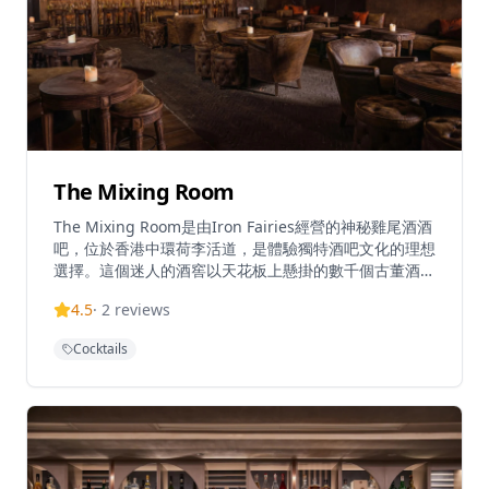
The Mixing Room
The Mixing Room是由Iron Fairies經營的神秘雞尾酒酒
吧，位於香港中環荷李活道，是體驗獨特酒吧文化的理想
選擇。這個迷人的酒窖以天花板上懸掛的數千個古董酒瓶
而聞名，營造出獨特的童話氛圍，讓客人彷彿置身於奇幻
4.5
·
2
reviews
世界。酒吧專門提供創新卓越的雞尾酒，由經驗豐富的調
酒師精心製作，每一杯都展現獨特的創意和風味。在中環
Cocktails
心臟地帶提供與眾不同的夜生活體驗，無論是想要體驗新
奇酒吧概念的情侶，還是尋找獨特聚會場所的朋友，The
Mixing Room都能提供難忘的夜晚。酒吧環境神秘而優
雅，適合約會、商務聚會或慶祝特殊場合，讓客人在欣賞
獨特裝潢的同時，品味精緻的雞尾酒。