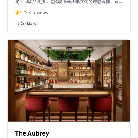
尾酒和飲品選擇，是體驗奢華酒吧文化的理想選擇。這個
高檔場所提供輕鬆而優雅的氛圍，非常適合商務會議、休
5.0
·
4
reviews
閒用餐或晚間飲品，無論是想要享受浪漫晚餐還是慶祝特
殊場合，ARGO都能提供難忘的體驗。酒吧提供西式料理
Cocktails
和豐富的葡萄酒選擇，由經驗豐富的調酒師和廚師團隊精
心製作，確保每一道菜和每一杯飲品都展現最佳的品質。
是本地人和旅客在香港中環尋求精緻飲酒和用餐體驗的理
想選擇，讓客人在優雅的環境中享受美食與美好時光。
The Aubrey