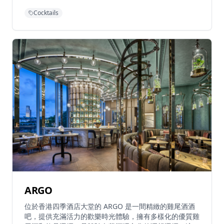
地帶提供獨特的飲酒體驗。酒吧的雞尾酒菜單融合了傳統
Cocktails
粵式元素與現代調酒技巧，創造出既熟悉又新穎的味覺體
驗。從使用港式茶餐廳元素到融入本地食材，每一杯雞尾
酒都講述著香港的故事。酒吧的環境設計復古而時尚，營
造出私密而優雅的氛圍。專業調酒師不僅精通調酒技藝，
更對香港飲食文化有深刻理解，能夠為客人推薦最適合的
飲品。無論是下班後的小酌，還是週末的夜生活，建民號
都能提供難忘的飲酒體驗，讓您在品嚐創新雞尾酒的同
時，感受香港文化的獨特魅力。
ARGO
位於香港四季酒店大堂的 ARGO 是一間精緻的雞尾酒酒
吧，提供充滿活力的歡樂時光體驗，擁有多樣化的優質雞