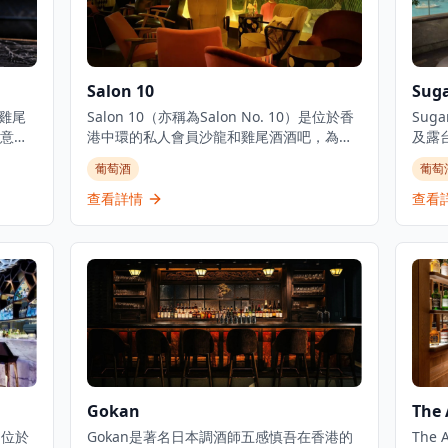
Salon 10
Sug
的雞尾
Salon 10（亦稱為Salon No. 10）是位於香
Sug
意雞
港中環的私人會員沙龍和雞尾酒酒吧，為創
及露
與傳
意專業人士、鑑賞家、國際企業家和有品味
的社
葡萄酒
葡萄
特色
的人士提供聚會場所。該場所以「好奇心、
雞尾
精華
自發性和想像力的沙龍」為理念，讓客人可
香港
查看詳情
查看
ary
以「在門口卸下盔甲，展現真實脆弱的自
圍和
尾酒
己」。空間設有獨特的圓形艙門式入口，猶
夜，
視為
如「中世紀現代洞穴」，設有多個座位區
古城
優質
域，包括俯瞰亞畢諾道的熱門窗邊角落。
酒體
遊
Salon 10逢星期三至六晚上7時至凌晨2時營
業，舉辦各種活動，包括現場音樂、DJ、舞
蹈表演和魔術表演，同時提供雞尾酒和分享
菜式 。場所保持低照明以營造舒適親密的氛
圍，被譽為香港最時髦的酒吧之一 。
Gokan
The 
，位於
Gokan是著名日本調酒師五感慎吾在香港的
The