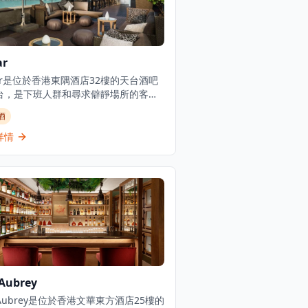
ar
ar是位於香港東隅酒店32樓的天台酒吧
台，是下班人群和尋求僻靜場所的客人
區熱點。這個天台綠洲提供大膽原創的
酒
酒，被形容為不僅僅是一個場所，更是
國際化精神的象徵。酒吧擁有優美的氛
詳情
露台座位，營業時間為下午5:30至午
是晚間飲酒的熱門目的地。Sugar在太
這個繁榮地區提供精緻的天台用餐和飲
驗。
Aubrey
 Aubrey是位於香港文華東方酒店25樓的