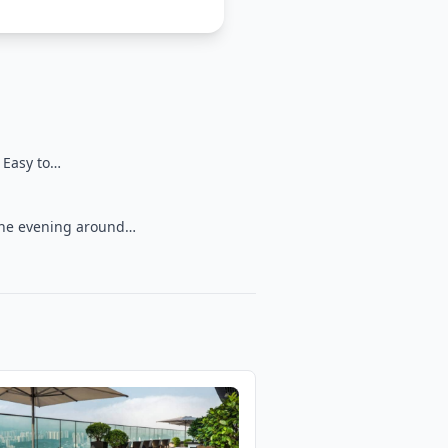
. Easy to…
 the evening around…