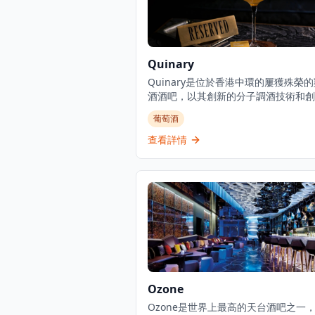
Quinary
Quinary是位於香港中環的屢獲殊榮
酒酒吧，以其創新的分子調酒技術和創
尾酒製作方法而聞名。酒吧將科學技術
葡萄酒
統調酒相結合，創造獨特的飲酒體驗，
雞尾酒融合了液氮、可食用薄膜和芳香
查看詳情
等元素。在專業調酒師的帶領下，Quin
在精緻現代的環境中提供經典和前衛雞
的豐富菜單。該酒吧獲得國際認可，被
亞洲頂級雞尾酒目的地之一，吸引尋求
手工雞尾酒和高端飲酒體驗的本地人和
客。
Ozone
Ozone是世界上最高的天台酒吧之一