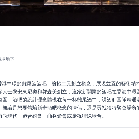
廣場地下
是一家位於香港中環的雞尾酒酒吧，擁抱二元對立概念，展現並置的藝術
深人士黎安東尼奧和郭森美創立，這家新開業的酒吧在香港中環
氛圍。酒吧的設計理念體現在每一杯雞尾酒中，調酒師團隊精通
無論是想要體驗新奇酒吧概念的情侶，還是尋找獨特聚會場所的朋友，T
時尚現代，適合約會、商務聚會或慶祝特殊場合。