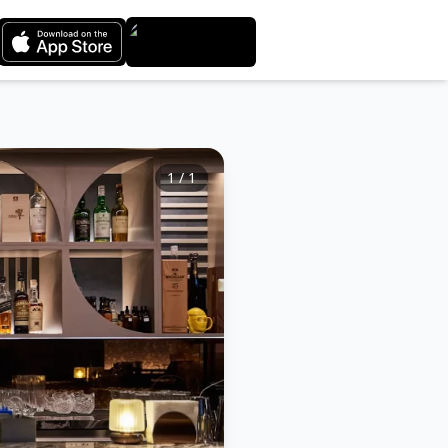
1
/
1