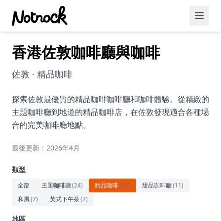
香港佐敦咖啡廳與咖啡
精選活動
博客文章
佐敦 · 精品咖啡
約會好去處
探索佐敦最優質的精品咖啡咖啡廳和咖啡體驗。從精緻的
主題咖啡廳到地道的精品咖啡店，在佐敦發現適合各種場
美食佳餚
合的完美咖啡廳地點。
品酒
最後更新：2026年4月
咖啡廳
類型
運動
全部
主題咖啡廳
(
24
)
精品咖啡
(
15
)
甜品咖啡廳
(
11
)
和風
(
2
)
英式下午茶
(
2
)
藝術文化
地區