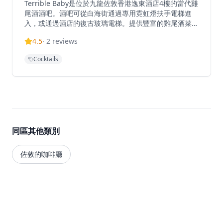
Terrible Baby是位於九龍佐敦香港逸東酒店4樓的當代雞
尾酒酒吧。酒吧可從白海街通過專用霓虹燈扶手電梯進
入，或通過酒店的復古玻璃電梯。提供豐富的雞尾酒菜單
和招牌飲品，在九龍中心地帶提供精緻的飲酒體驗。酒吧
4.5
·
2
reviews
的設計現代而時尚，融合了復古元素與當代美學，營造出
獨特的氛圍。專業調酒師精心調製每一杯雞尾酒，從經典
Cocktails
調酒到創新特調，應有盡有。酒吧還提供精選的威士忌、
葡萄酒和其他烈酒，滿足不同客人的需求。無論是下班後
的小酌，還是週末的夜生活，Terrible Baby都能提供完
美的飲酒體驗。酒吧的環境舒適，適合與朋友聚會或浪漫
約會，讓您在繁忙的九龍區中找到一個放鬆身心的好去
處。
同區其他類別
佐敦的咖啡廳