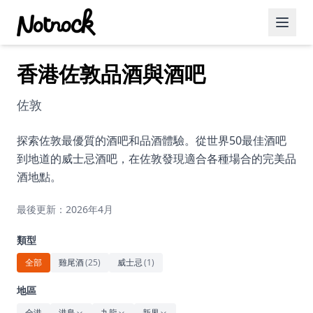
香港佐敦品酒與酒吧
精選活動
博客文章
佐敦
約會好去處
探索佐敦最優質的酒吧和品酒體驗。從世界50最佳酒吧
到地道的威士忌酒吧，在佐敦發現適合各種場合的完美品
美食佳餚
酒地點。
品酒
最後更新：2026年4月
咖啡廳
類型
運動
全部
雞尾酒
(
25
)
威士忌
(
1
)
藝術文化
地區
全港
港島
九龍
新界