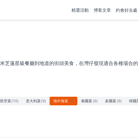
精選活動
博客文章
約會好去處
米芝蓮星級餐廳到地道的街頭美食，在灣仔發現適合各種場合的
班牙菜
(
10
)
意大利菜
(
9
)
地中海菜
(
7
)
泰國菜
(
6
)
多國菜
(
6
)
韓國