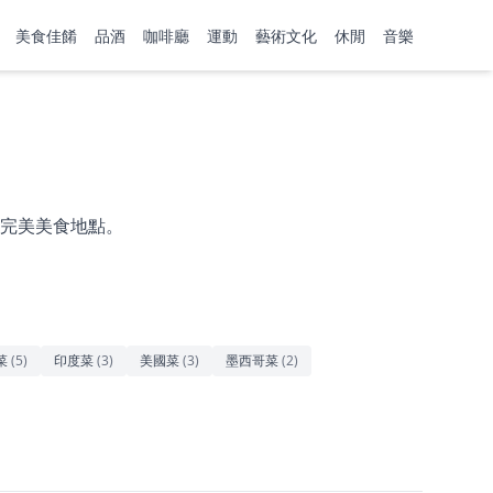
美食佳餚
品酒
咖啡廳
運動
藝術文化
休閒
音樂
完美美食地點。
菜
(
5
)
印度菜
(
3
)
美國菜
(
3
)
墨西哥菜
(
2
)