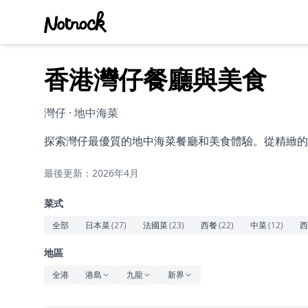
香港灣仔餐廳與美食
灣仔 · 地中海菜
探索灣仔最優質的地中海菜餐廳和美食體驗。從精緻的
最後更新：2026年4月
菜式
全部
日本菜
(
27
)
法國菜
(
23
)
西餐
(
22
)
中菜
(
12
)
西
地區
全港
港島
九龍
新界