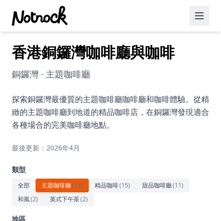
香港銅鑼灣咖啡廳與咖啡
精選活動
博客文章
銅鑼灣 · 主題咖啡廳
約會好去處
探索銅鑼灣最優質的主題咖啡廳咖啡廳和咖啡體驗。從精
緻的主題咖啡廳到地道的精品咖啡店，在銅鑼灣發現適合
美食佳餚
各種場合的完美咖啡廳地點。
品酒
最後更新：2026年4月
咖啡廳
類型
運動
全部
主題咖啡廳
(
24
)
精品咖啡
(
15
)
甜品咖啡廳
(
11
)
和風
(
2
)
英式下午茶
(
2
)
藝術文化
地區