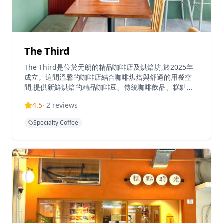
The Third
The Third是位於元朗的精品咖啡店及烘焙坊,於2025年
成立。這間溫馨的咖啡店結合咖啡烘焙與舒適的用餐空
間,提供新鮮烘焙的精品咖啡豆、傳統咖啡飲品、糕點和
班戟。作為咖啡店和咖啡豆批發供應商,The Third提供來
4.5
·
2
reviews
自哥倫比亞、埃塞俄比亞、尼加拉瓜、危地馬拉和巴西等
地的單一產區咖啡豆。小巧溫馨的空間可容納約10-12位
Specialty Coffee
顧客,為咖啡愛好者營造親密的氛圍。網上商店提供多種
不同處理法的咖啡豆,包括日曬、水洗和厭氧發酵等。香
港訂單滿$300免運費。