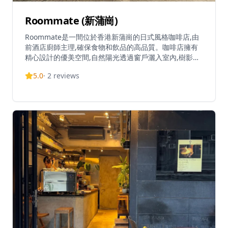
Roommate (新蒲崗)
Roommate是一間位於香港新蒲崗的日式風格咖啡店,由
前酒店廚師主理,確保食物和飲品的高品質。咖啡店擁有
精心設計的優美空間,自然陽光透過窗戶灑入室內,樹影婆
娑,營造舒適放鬆的氛圍。室內設計簡約精緻,座位有限但
5.0
·
2
reviews
環境溫馨。咖啡店主打西式料理,招牌菜式包括以傳統方
法製作的意大利蛋黃醬意粉,採用日本雞蛋和芝士醬汁,配
以兩種不同的煙肉;濃郁蝦醬燴飯,米飯煮得軟硬適中;以及
備受推薦的鴨肝燴飯。甜品方面,必試巴斯克芝士蛋糕,含
有香草籽,餡料濃郁幼滑而不會過甜;以及茉莉綠茶卷蛋糕,
質地鬆軟,茉莉綠茶配青提子的組合清新怡人。咖啡店亦
提供特色咖啡飲品,包括柚子特濃咖啡湯力和Dirty咖啡。
午餐套餐享有飲品折扣優惠,著重優質食材,為顧客提供悠
閒的用餐體驗,適合早午餐和下午茶。