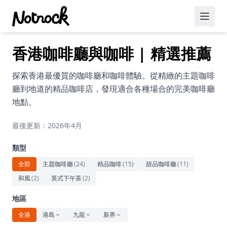
香港咖啡廳與咖啡 | 精選推薦
精選活動
博客文章
探索香港最優質的咖啡廳和咖啡體驗。從精緻的主題咖啡
廳到地道的精品咖啡店，發現適合各種場合的完美咖啡廳
約會好去處
地點。
美食佳餚
最後更新：2026年4月
品酒
類型
咖啡廳
全部
主題咖啡廳
(
24
)
精品咖啡
(
15
)
甜品咖啡廳
(
11
)
和風
(
2
)
英式下午茶
(
2
)
運動
地區
藝術文化
全港
港島
九龍
新界