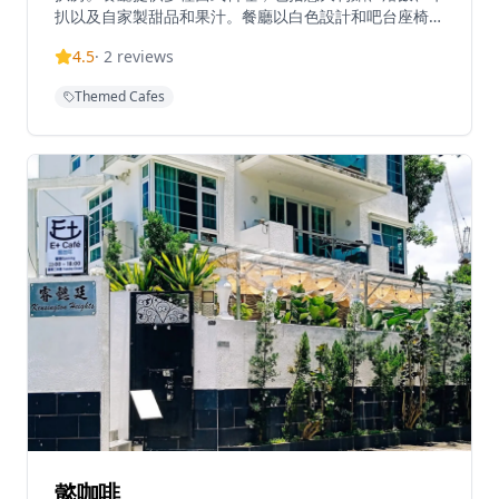
扒以及自家製甜品和果汁。餐廳以白色設計和吧台座椅為
特色，提供休閒用餐和咖啡廳體驗。Polaris以其西式融
4.5
·
2
reviews
合菜單和舒適氛圍聞名，深受早餐和晚餐顧客歡迎。餐廳
的全日早餐選擇豐富，從經典的英式早餐到創新的西式早
Themed Cafes
餐，應有盡有。意大利麵選用優質麵條和新鮮食材，由經
驗豐富的廚師精心烹調，每一道都展現了西式料理的精
髓。餐廳的牛扒選用優質肉類，經過專業烹調，肉質鮮嫩
多汁。自家製甜品和果汁使用新鮮食材，為用餐體驗增添
甜蜜的結尾。無論是週末早午餐、下午茶還是晚餐，
Polaris都能提供完美的用餐體驗，讓您在大埔這個寧靜
的環境中，享受西式料理的美味。
懿咖啡