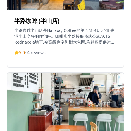
半路咖啡 (半山店)
半路咖啡半山店是Halfway Coffee的第五間分店,位於香
港半山寧靜的住宅區。咖啡店坐落於服務式公寓ACTS
Rednaxela地下,被高級住宅和樹木包圍,為顧客提供遠離
繁囂的悠閒空間。店舖採用黑色極簡外觀設計,內部燈光
5.0
·
4
reviews
略為昏暗但溫暖,營造舒適氛圍。室內空間較小,吧台前只
有一個座位,但門口設有豐富的戶外木質桌椅座位。設計
風格充滿70、80年代復古情調,並融入中國古典藝術美學,
體現在杯盤及外帶杯的設計上,將西方咖啡文化與東方藝
術美學完美結合。咖啡店主打精品咖啡文化,提供燕麥拿
鐵、黑咖啡等多樣化咖啡飲品,使用元老級手拉桿咖啡機
沖製每一杯純粹的咖啡。店內亦提供少量甜點與輕食。咖
啡店體現品牌「咖啡文化、社區人情、記憶流傳」的理
念,為咖啡愛好者打造懷舊放鬆的空間。