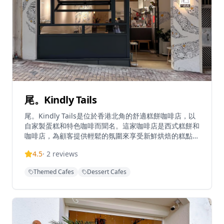
尾。Kindly Tails
尾。Kindly Tails是位於香港北角的舒適糕餅咖啡店，以
自家製蛋糕和特色咖啡而聞名。這家咖啡店是西式糕餅和
咖啡店，為顧客提供輕鬆的氛圍來享受新鮮烘焙的糕點和
優質飲品。在2024年6月暫時關閉後，咖啡店搬遷並在現
4.5
·
2
reviews
時的北角位置重新開業，繼續為忠實顧客提供服務。這家
店以手工烘焙方式而受到讚譽，店主親自參與製作咖啡店
Themed Cafes
Dessert Cafes
的招牌糕點和蛋糕。營業時間為星期三至星期一上午
10:00至晚上7:00，星期二休息。