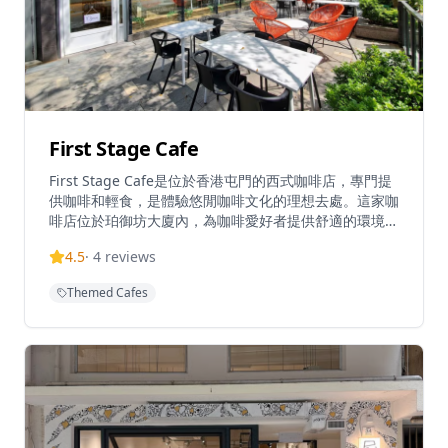
First Stage Cafe
First Stage Cafe是位於香港屯門的西式咖啡店，專門提
供咖啡和輕食，是體驗悠閒咖啡文化的理想去處。這家咖
啡店位於珀御坊大廈內，為咖啡愛好者提供舒適的環境，
讓客人可以在繁忙的都市中享受片刻寧靜。以貝果和咖啡
4.5
·
4
reviews
飲品而聞名，這家店是屯門區的休閒用餐地點，深受本地
居民和遊客喜愛。咖啡店似乎對寵物友善，以西式食物和
Themed Cafes
飲品服務當地社區，為客人提供全面的用餐體驗。無論是
想要享受豐盛的早餐、悠閒的早午餐還是與朋友共度下午
時光，First Stage Cafe都能提供完美的體驗，讓客人在
舒適的環境中享受優質的咖啡和美食。