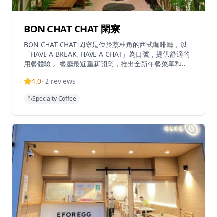
BON CHAT CHAT 閑寮
BON CHAT CHAT 閑寮是位於荔枝角的西式咖啡廳，以
「HAVE A BREAK, HAVE A CHAT」為口號，提供舒適的
用餐體驗 。餐廳最近重新開業，推出全新午餐菜單和平
日茶餐組合，設有全開放式露台座位區供客人享用 。以
4.0
·
2
reviews
招牌菜「早餐一格格」和「花前月下」聞名，這間餐廳是
休閒用餐和社交的完美場所 。位於D2 Place Two對面的
Specialty Coffee
Premier Centre內，已成為美食愛好者在輕鬆氛圍中享
受優質西式美食的熱門目的地 。