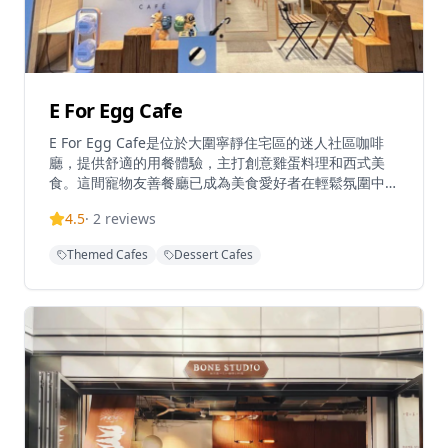
E For Egg Cafe
E For Egg Cafe是位於大圍寧靜住宅區的迷人社區咖啡
廳，提供舒適的用餐體驗，主打創意雞蛋料理和西式美
食。這間寵物友善餐廳已成為美食愛好者在輕鬆氛圍中享
受優質餐點的熱門目的地。咖啡廳以創新菜單聞名，包括
4.5
·
2
reviews
金沙軟殼蟹三文魚籽海鮮等特色菜品和各式雞蛋料理。位
於遠離繁忙市中心的寧靜環境中，是本地人和遊客休閒用
Themed Cafes
Dessert Cafes
餐和社交的完美場所。咖啡廳的環境溫馨舒適，設有寵物
友善區域，讓客人可以帶著毛孩一起享受用餐時光。餐廳
的雞蛋料理創意十足，從經典的班尼迪蛋到創新的雞蛋三
明治，每一道都經過精心製作。咖啡廳還提供優質的咖啡
和輕食，是週末早午餐的理想選擇。無論是與朋友小聚、
家庭聚餐還是帶著寵物外出，E For Egg Cafe都能提供完
美的用餐體驗，讓您在寧靜的環境中享受美食和美好時
光。