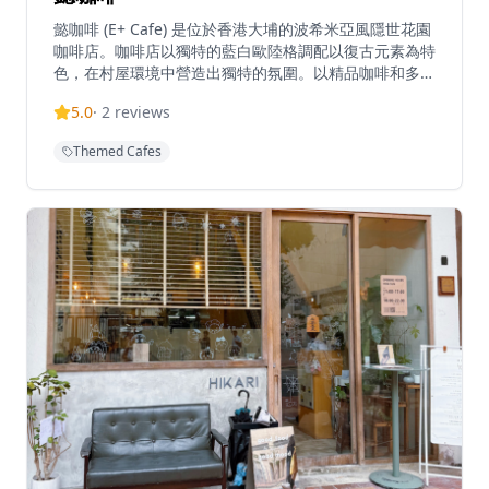
懿咖啡 (E+ Cafe) 是位於香港大埔的波希米亞風隱世花園
咖啡店。咖啡店以獨特的藍白歐陸格調配以復古元素為特
色，在村屋環境中營造出獨特的氛圍。以精品咖啡和多國
菜式聞名，懿咖啡已成為咖啡愛好者尋求寧靜休憩的熱門
5.0
·
2
reviews
目的地。咖啡店因其舒適的環境和適合打卡的室內設計而
備受讚譽，成為本地人和遊客尋求獨特咖啡體驗的熱門選
Themed Cafes
擇。