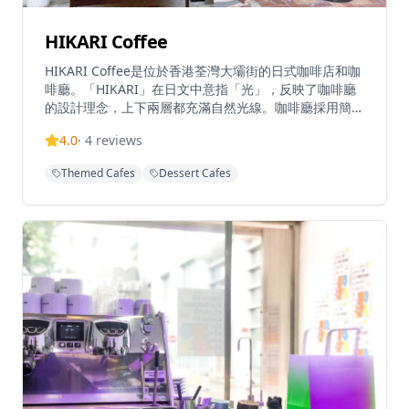
HIKARI Coffee
HIKARI Coffee是位於香港荃灣大壩街的日式咖啡店和咖
啡廳。「HIKARI」在日文中意指「光」，反映了咖啡廳
的設計理念，上下兩層都充滿自然光線。咖啡廳採用簡約
的日式室內設計，配有藤製家具和淺色內飾，營造輕鬆的
4.0
·
4
reviews
氛圍。HIKARI提供多款西式輕食、甜品及飲品，並在晚
上九點至十二點變身成夜間場所。這間咖啡廳以其寬敞的
Themed Cafes
Dessert Cafes
室內座位區而聞名，是用餐和休閒的熱門地點。