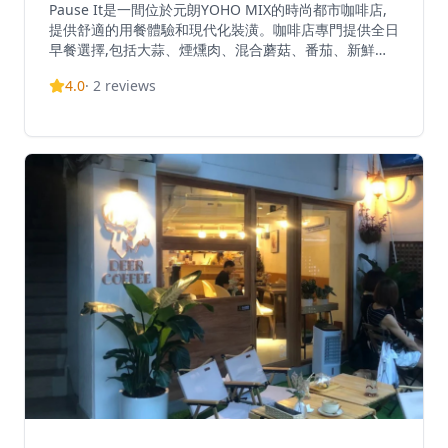
Pause It是一間位於元朗YOHO MIX的時尚都市咖啡店,
提供舒適的用餐體驗和現代化裝潢。咖啡店專門提供全日
早餐選擇,包括大蒜、煙燻肉、混合蘑菇、番茄、新鮮沙
拉、香腸和完美烹調的雞蛋等豐盛組合。他們的招牌飲品
4.0
·
2
reviews
包括視覺上令人驚艷的黑芝麻拿鐵、竹炭牛奶咖啡和橙巧
克力摩卡,這些飲品不僅美味,而且極具拍照價值。該咖啡
店特別以其令人印象深刻的法式吐司配特濃咖啡牛油和精
細的拿鐵藝術而聞名,吸引了眾多咖啡愛好者。憑藉舒適
的座位和溫馨的氛圍,Pause It已在香港擴展了多家分店,
包括九龍地區的位置,成為休閒用餐和咖啡聚會的熱門地
點。咖啡店提供各種菜單選項,包括全日菜單、午餐套餐
和二人晚餐特別套餐,滿足全天不同的用餐偏好。