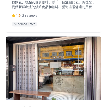
種麵包、糕點及優質咖啡。以「一個溫飽的包」為理念，
提供新鮮出爐的烘焙食品和咖啡，營造溫暖舒適的用餐環
境。咖啡店營業時間因日而異，通常星期一、二全日休
4.5
·
2
reviews
息，星期三不定休，星期四至日上午11時30分至下午6時
營業。位於西貢市場街心臟地帶，已成為本地人和遊客尋
Themed Cafes
找優質烘焙食品和悠閒咖啡體驗的熱門目的地。