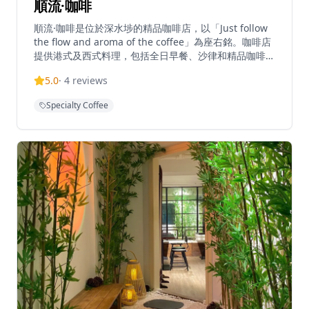
順流·咖啡
順流·咖啡是位於深水埗的精品咖啡店，以「Just follow
the flow and aroma of the coffee」為座右銘。咖啡店
提供港式及西式料理，包括全日早餐、沙律和精品咖啡。
每日上午10時至下午6時30分營業，為咖啡愛好者提供輕
5.0
·
4
reviews
鬆舒適的環境。咖啡店交通便利，可從太子站D出口或深
水埗站A2出口前往。以懷舊復古的室內裝潢聞名，成為
Specialty Coffee
熱門的打卡拍照地點，店員更會指點客人最佳拍照位置。
咖啡店使用優質咖啡豆，由專業咖啡師精心沖泡，每一杯
咖啡都展現了精品咖啡的風味和品質。餐廳的全日早餐選
擇豐富，從經典的英式早餐到創新的港式早餐，應有盡
有。咖啡店的環境設計融合了懷舊元素與現代舒適，營造
出獨特而溫馨的氛圍。無論是想要享受優質咖啡的愛好
者，還是尋找拍照打卡地點的遊客，都能在這裡找到屬於
自己的樂趣。順流·咖啡不僅是一個咖啡店，更是深水埗
社區中一個獨特的文化據點。