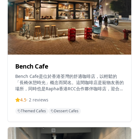
個獨特的文化據點，為創意和咖啡文化提供了一個完美的
結合。
Bench Cafe
Bench Cafe是位於香港荃灣的舒適咖啡店，以輕鬆的
「長椅休憩時光」概念而聞名。這間咖啡店是寵物友善的
場所，同時也是Rapha香港RCC合作夥伴咖啡店，迎合單
車愛好者和咖啡愛好者。擁有溫馨的氛圍，非常適合休閒
4.5
·
2
reviews
聚會和咖啡休息時光，Bench Cafe在荃灣中心地帶提供
舒適的用餐體驗，以西式料理和優質咖啡為特色，營造悠
Themed Cafes
Dessert Cafes
閒的環境。