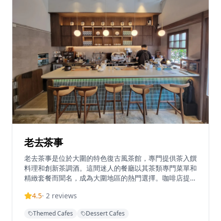
老去茶事
老去茶事是位於大圍的特色復古風茶館，專門提供茶入饌
料理和創新茶調酒。這間迷人的餐廳以其茶類專門菜單和
精緻套餐而聞名，成為大圍地區的熱門選擇。咖啡店提供
創意菜式如弄堂茶燻雞、重焙烏龍茶拿鐵，以及招牌茶調
4.5
·
2
reviews
酒套餐，每套包含特調飲品、茶品和配搭小食，均經精心
調配並使用特殊的2way cup呈現。每日營業時間11:00-
Themed Cafes
Dessert Cafes
21:00，提供堂食和外賣服務，是享受悠閒下午茶時光的