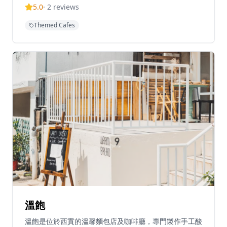
5.0
·
2
reviews
心製作，確保呈現最佳的風味。他們專注於優質咖啡服
務，顧客可以通過網站訂購烘焙食品，方便快捷。這家店
Themed Cafes
營造了舒適的社區氛圍，成為當地人和遊客在堅尼地城尋
找優質咖啡的熱門地點。無論是想要享受一杯優質咖啡，
還是與朋友共度悠閒時光，Small Good都能提供完美的
體驗，讓客人在溫馨舒適的環境中享受美食與咖啡。
溫飽
溫飽是位於西貢的溫馨麵包店及咖啡廳，專門製作手工酸