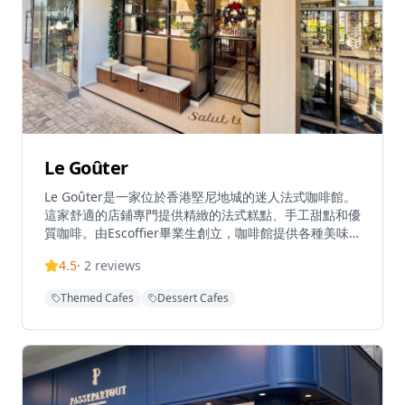
Le Goûter
Le Goûter是一家位於香港堅尼地城的迷人法式咖啡館。
這家舒適的店鋪專門提供精緻的法式糕點、手工甜點和優
質咖啡。由Escoffier畢業生創立，咖啡館提供各種美味
佳餚，包括他們受歡迎的巴斯克芝士蛋糕和季節性甜點創
4.5
·
2
reviews
作。憑藉其溫馨的氛圍和對細節的關注，Le Goûter為甜
點愛好者和咖啡愛好者提供了完美的場所。營業時間為週
Themed Cafes
Dessert Cafes
三至週日上午11點至晚上7點，這顆隱藏的寶石為堅尼地
城充滿活力的美食場景帶來了巴黎咖啡文化的氛圍。