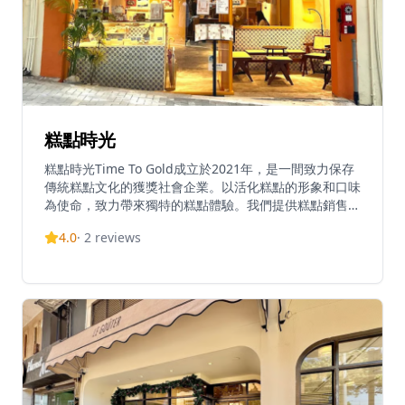
糕點時光
糕點時光Time To Gold成立於2021年，是一間致力保存
傳統糕點文化的獲獎社會企業。以活化糕點的形象和口味
為使命，致力帶來獨特的糕點體驗。我們提供糕點銷售及
寄賣、技能培訓、體驗工作坊及資訊分享等服務，希望在
4.0
·
2
reviews
提供服務的同時，促進婦女充權，傳承金齡手藝。特色菜
式包括懷舊糕點九宮格拼盤、草莓冰糖葫蘆糖不甩、五香
梅菜扣肉刈包等。作為本地首間中式糕點茶室，糕點時光
提供養生飲食、糕點工作坊及休閒文化空間。砵仔糕、芝
麻卷見證我們的童年時光，在這裡重拾美好回憶。