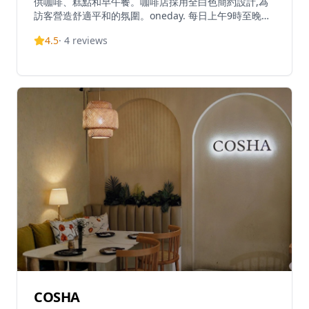
供咖啡、糕點和早午餐。咖啡店採用全白色簡約設計,為
訪客營造舒適平和的氛圍。oneday. 每日上午9時至晚上
7時營業,提供一系列經典咖啡和茶飲,以及創新的咖啡創
4.5
·
4
reviews
作,深受咖啡愛好者歡迎。菜單提供典型的咖啡店鹹味和
甜味食品,其中泡菜三明治是特色亮點。咖啡店為在繁忙
都市中尋找優質咖啡和放鬆環境的人士提供寧靜的休憩空
間。店舖提供外賣服務以增加便利性。憑藉其舒適的氛
圍、簡約美學以及對優質咖啡和糕點的專注,oneday. 已
成為大坑區咖啡愛好者尋找寧靜空間享受每日咖啡的迷人
目的地。
COSHA