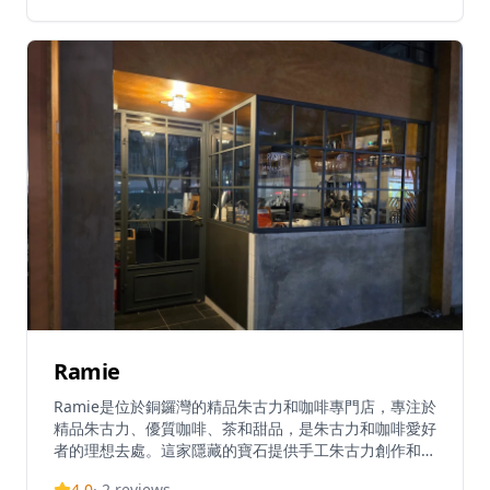
理想場所。主要菜式還包括櫻花蝦豆乳醬米型意粉配慢煮
雞胸肉、先苦後甜鍋煮奶茶、重焙烏龍茶卷蛋等特色料
理。
Ramie
Ramie是位於銅鑼灣的精品朱古力和咖啡專門店，專注於
精品朱古力、優質咖啡、茶和甜品，是朱古力和咖啡愛好
者的理想去處。這家隱藏的寶石提供手工朱古力創作和精
心調製的飲品，環境舒適溫馨，讓客人可以在繁忙的都市
4.0
·
2
reviews