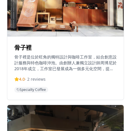
骨子裡
骨子裡是位於旺角的獨特設計與咖啡工作室，結合創意設
計服務與特色咖啡沖泡。由創辦人兼獨立設計師周博尼於
2018年成立，工作室已發展成為一個多元化空間，提供
設計服務、手工製品和精品咖啡體驗。工作室以融合設計
4.0
·
2
reviews
藝術與日常咖啡文化的理念經營，為創意工作和休閒用餐
創造獨特氛圍。這間旺角分店是設計師和咖啡愛好者的創
Specialty Coffee
意聚集地，提供場地租用服務並接受團體預約。工作室的
咖啡選用優質咖啡豆，由專業咖啡師精心沖泡，無論是濃
縮咖啡、拿鐵還是手沖咖啡，都能滿足咖啡愛好者的需
求。工作室還定期舉辦設計工作坊和藝術展覽，為創意工
作者提供交流和學習的平台。無論是想要尋找靈感的設計
師，還是享受優質咖啡的愛好者，都能在這裡找到屬於自
己的空間。骨子裡不僅是一個工作室，更是旺角社區中一