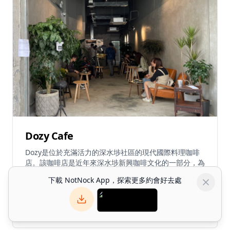
Dozy Cafe
Dozy是位於充滿活力的深水埗社區的現代國際料理咖啡
店。該咖啡店是近年來深水埗新興咖啡文化的一部分，為
該區轉型為時尚餐飲目的地作出貢獻。以輕鬆舒適的氛圍
下載 NotNock App，探索更多約會好去處
著稱，Dozy提供多樣化的國際菜式和優質咖啡。該店以
4.0
·
2
reviews
招牌菜式聞名，包括蟹籽蟹肉配檸檬刁草醬三文治和豆腐
芝士蛋糕。咖啡店作為用餐地點和Instagram打卡熱點而
Themed Cafes
廣受歡迎，吸引尋求悠閒環境的本地人和遊客。憑藉其工
業風格裝潢和舒適氛圍，Dozy為休閒用餐、咖啡小憩和