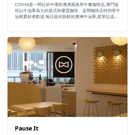
COSHA是一間位於中環的澳洲風格早午餐咖啡店,專門提
供以牛油果為主的菜式和優質咖啡。這間咖啡店特別受牛
油果愛好者歡迎,每日提供新鮮的澳洲牛油果,菜單以這種
受歡迎的食材為中心。COSHA採用即場輪候制,不設預約,
星期一至日提供全日餐牌,星期五和星期六晚上更設延長
營業時間。咖啡店供應豐盛的澳式早餐和早午餐選擇,招
牌菜式包括Crispy Gee和UFO。他們的飲品選擇與食物
菜單相輔相成,提供優質咖啡和酒精飲品。咖啡店採用現
代休閒裝潢,設有舒適座位和免費WiFi,適合快餐或悠閒早
午餐。COSHA接受電子支付,並提供外賣服務以增加便利
性。憑藉對新鮮食材的專注,特別是其招牌牛油果,以及正
宗的澳洲早午餐文化,COSHA迅速成為中環區早午餐愛好
者尋找優質食物和輕鬆現代環境的熱門目的地。
Pause It