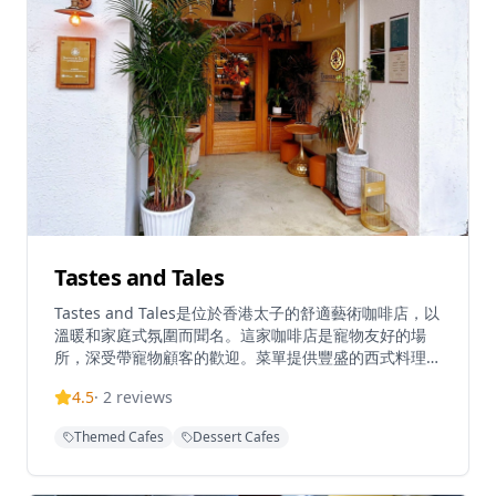
Tastes and Tales
Tastes and Tales是位於香港太子的舒適藝術咖啡店，以
溫暖和家庭式氛圍而聞名。這家咖啡店是寵物友好的場
所，深受帶寵物顧客的歡迎。菜單提供豐盛的西式料理，
包括煙三文魚牛油果意式麵包配薯餅和沙拉，以及多種特
4.5
·
2
reviews
色咖啡飲品，包括可選擇咖啡豆的冰釀咖啡。咖啡店以友
善及時的服務而受到讚譽，為顧客營造溫馨的環境。距離
Themed Cafes
Dessert Cafes
太子地鐵站C2出口僅5分鐘步程，Tastes and Tales為尋
求優質咖啡體驗的顧客提供便利的交通。餐廳每日營業時
間為上午11:30至晚上7:30，某些日子會延長至晚上