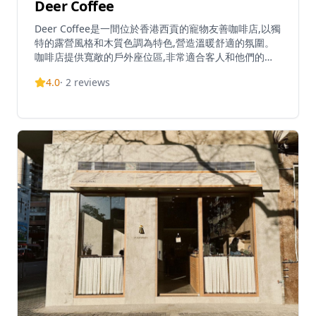
Deer Coffee
Deer Coffee是一間位於香港西貢的寵物友善咖啡店,以獨
特的露營風格和木質色調為特色,營造溫暖舒適的氛圍。
咖啡店提供寬敞的戶外座位區,非常適合客人和他們的毛
孩,讓訪客放鬆身心,遠離繁忙的城市生活。室內設有相當
4.0
·
2
reviews
大的座位區,並配有寵物友善的戶外桌子。咖啡店主打西
式料理和全日早餐選擇,招牌菜式包括黑松露野菌忌廉意
粉、各式咖啡飲品和沙律。食物以出色的味道和品質著
稱,飲品更被形容為極好。咖啡店每天上午9時至下午6時
營業,已成為西貢日益發展的咖啡店文化中的熱門目的地,
為戶外活動後提供舒適的午餐和休憩場所。咖啡店翠綠的
戶外環境和木質美學,使其成為寵物主人在自然輕鬆氛圍
中尋求舒適用餐體驗的理想地點。