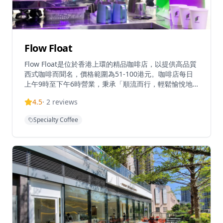
Flow Float
Flow Float是位於香港上環的精品咖啡店，以提供高品質
西式咖啡而聞名，價格範圍為51-100港元。咖啡店每日
上午9時至下午6時營業，秉承「順流而行，輕鬆愉悅地
漂浮」的理念，提供咖啡、商品等。Flow Float是一間新
4.5
·
2
reviews
開業且具有獨特魅力的咖啡店，因其特色咖啡而廣受歡
迎。該店位置便利，距離上環港鐵站A2出口僅需步行6分
Specialty Coffee
鐘。