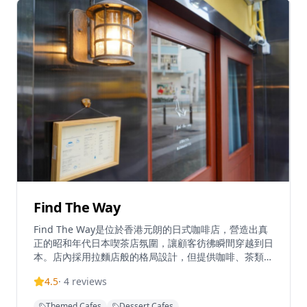
9:00，但晚上7:00後入座需要預約。
Find The Way
Find The Way是位於香港元朗的日式咖啡店，營造出真
正的昭和年代日本喫茶店氛圍，讓顧客彷彿瞬間穿越到日
本。店內採用拉麵店般的格局設計，但提供咖啡、茶類和
輕食，環境寧靜舒適。Find The Way提供多樣化菜單，
4.5
·
4
reviews
招牌菜式包括焦糖雞蛋布丁、楓糖漿鬆餅、藍橙梳打和檸
檬磅蛋糕等。餐廳採用靈活的經營概念，顧客可享用各種
Themed Cafes
Dessert Cafes