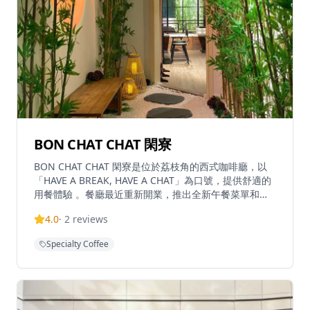
自己的樂趣。順流·咖啡不僅是一個咖啡店，更是深水埗
社區中一個獨特的文化據點。
BON CHAT CHAT 閑寮
BON CHAT CHAT 閑寮是位於荔枝角的西式咖啡廳，以
「HAVE A BREAK, HAVE A CHAT」為口號，提供舒適的
用餐體驗 。餐廳最近重新開業，推出全新午餐菜單和平
日茶餐組合，設有全開放式露台座位區供客人享用 。以
4.0
·
2
reviews
招牌菜「早餐一格格」和「花前月下」聞名，這間餐廳是
休閒用餐和社交的完美場所 。位於D2 Place Two對面的
Specialty Coffee
Premier Centre內，已成為美食愛好者在輕鬆氛圍中享
受優質西式美食的熱門目的地 。