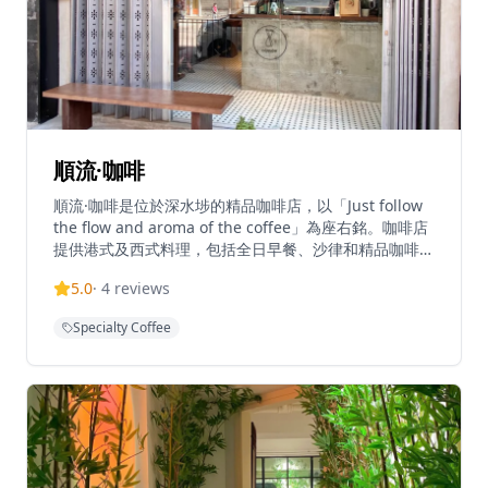
順流·咖啡
順流·咖啡是位於深水埗的精品咖啡店，以「Just follow
the flow and aroma of the coffee」為座右銘。咖啡店
提供港式及西式料理，包括全日早餐、沙律和精品咖啡。
每日上午10時至下午6時30分營業，為咖啡愛好者提供輕
5.0
·
4
reviews
鬆舒適的環境。咖啡店交通便利，可從太子站D出口或深
水埗站A2出口前往。以懷舊復古的室內裝潢聞名，成為
Specialty Coffee
熱門的打卡拍照地點，店員更會指點客人最佳拍照位置。
咖啡店使用優質咖啡豆，由專業咖啡師精心沖泡，每一杯
咖啡都展現了精品咖啡的風味和品質。餐廳的全日早餐選
擇豐富，從經典的英式早餐到創新的港式早餐，應有盡
有。咖啡店的環境設計融合了懷舊元素與現代舒適，營造
出獨特而溫馨的氛圍。無論是想要享受優質咖啡的愛好
者，還是尋找拍照打卡地點的遊客，都能在這裡找到屬於