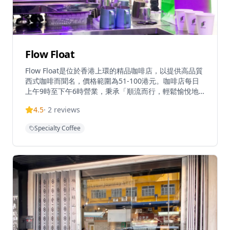
Flow Float
Flow Float是位於香港上環的精品咖啡店，以提供高品質
西式咖啡而聞名，價格範圍為51-100港元。咖啡店每日
上午9時至下午6時營業，秉承「順流而行，輕鬆愉悅地
漂浮」的理念，提供咖啡、商品等。Flow Float是一間新
4.5
·
2
reviews
開業且具有獨特魅力的咖啡店，因其特色咖啡而廣受歡
迎。該店位置便利，距離上環港鐵站A2出口僅需步行6分
Specialty Coffee
鐘。