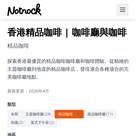
香港精品咖啡 | 咖啡廳與咖啡
精選活動
博客文章
精品咖啡
約會好去處
探索香港最優質的精品咖啡咖啡廳和咖啡體驗。從精緻的
主題咖啡廳到地道的精品咖啡店，發現適合各種場合的完
美食佳餚
美咖啡廳地點。
品酒
最後更新：2026年4月
咖啡廳
類型
運動
全部
主題咖啡廳
(
24
)
精品咖啡
(
15
)
甜品咖啡廳
(
11
)
和風
(
2
)
英式下午茶
(
2
)
藝術文化
地區