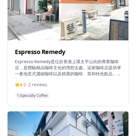
Espresso Remedy
Espresso Remedy是位於香港上環太平山街的專業咖啡
店，是體驗精品咖啡文化的理想去處。這家咖啡店提供單
一產地意式濃縮咖啡以及精選的咖啡、茶和特色飲品，每
一杯都經過精心沖泡，展現咖啡的獨特風味。以優質咖啡
4.5
·
2
reviews
和社區建設而聞名，Espresso Remedy已成為充滿活力
的咖啡文化的一部分，將太平山街轉變為香港最成功的士
Specialty Coffee
紳化地區之一，擁有眾多時尚咖啡店。咖啡店環境溫馨舒
適，適合情侶約會、朋友聚會或獨自享受咖啡時光。無論
是想要品嚐經典意式濃縮咖啡還是探索不同產地的單品咖
啡，Espresso Remedy都能滿足您的需求，為客人提供
難忘的咖啡體驗。