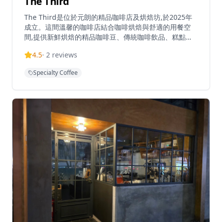
The Third
The Third是位於元朗的精品咖啡店及烘焙坊,於2025年
成立。這間溫馨的咖啡店結合咖啡烘焙與舒適的用餐空
間,提供新鮮烘焙的精品咖啡豆、傳統咖啡飲品、糕點和
班戟。作為咖啡店和咖啡豆批發供應商,The Third提供來
4.5
·
2
reviews
自哥倫比亞、埃塞俄比亞、尼加拉瓜、危地馬拉和巴西等
地的單一產區咖啡豆。小巧溫馨的空間可容納約10-12位
Specialty Coffee
顧客,為咖啡愛好者營造親密的氛圍。網上商店提供多種
不同處理法的咖啡豆,包括日曬、水洗和厭氧發酵等。香
港訂單滿$300免運費。