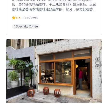
店，專門提供精品咖啡、手工烘焙食品和創意飲品。這家
咖啡店是香港本地咖啡連鎖品牌的一部分，致力於在香港
不同地區推廣咖啡文化。位於牛頭角偉業街，相比附近繁
4.5
·
4
reviews
忙的工業區，這家餐廳提供更安靜舒適的環境。咖啡店使
用新鮮食材，口味香甜芳香，是放鬆和享受咖啡的理想場
Specialty Coffee
所。從港鐵牛頭角站B6出口步行約3分鐘即可到達。