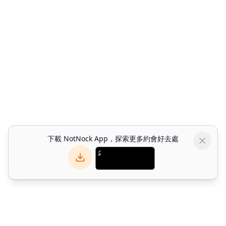
下載 NotNock App，探索更多約會好去處
NotNock