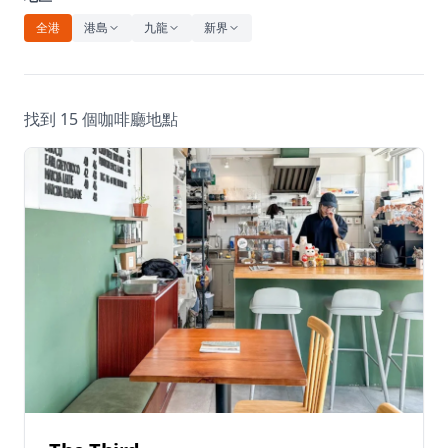
休閒
全港
港島
九龍
新界
音樂
找到 15 個咖啡廳地點