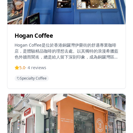
Hogan Coffee
Hogan Coffee是位於香港銅鑼灣伊榮街的舒適專業咖啡
店，是體驗精品咖啡的理想去處。以其獨特的浪漫希臘藍
色外牆而聞名，總是給人留下深刻印象，成為銅鑼灣區的
標誌性咖啡店。這家親密的咖啡店雖然空間緊湊，但提供
5.0
·
4
reviews
舒適溫馨的氛圍，讓客人可以在繁忙的都市中享受片刻寧
靜。咖啡店專門提供優質咖啡，包括招牌拿鐵和意式濃縮
Specialty Coffee
咖啡，每一杯都經過精心沖泡，展現咖啡的獨特風味。為
繁忙的銅鑼灣地區提供服務，距離銅鑼灣地鐵站F1出口
僅需步行5分鐘，交通便利。無論是想要享受一杯優質咖
啡，還是與朋友共度悠閒時光，Hogan Coffee都能提供
完美的體驗。