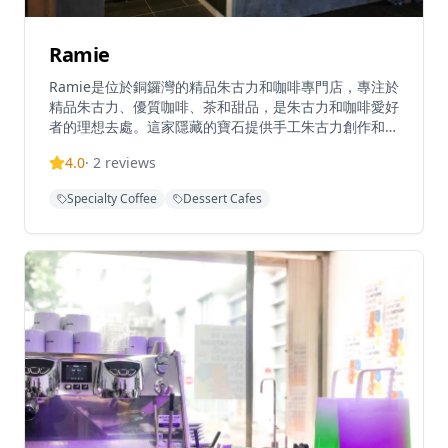
Ramie
Ramie是位於銅鑼灣的精品朱古力和咖啡專門店，專注於
精品朱古力、優質咖啡、茶和甜品，是朱古力和咖啡愛好
者的理想去處。這家隱藏的寶石提供手工朱古力創作和精
心調製的飲品，環境舒適溫馨，讓客人可以在繁忙的都市
4.0
·
2
reviews
中享受片刻寧靜。無論是想要品嚐精緻的手工朱古力，還
是享受一杯優質咖啡，Ramie都能滿足您的需求。店內提
Specialty Coffee
Dessert Cafes
供多種朱古力產品和特色飲品，每一款都經過精心製作，
展現最佳的風味和品質。無論是情侶約會、朋友聚會還是
獨自享受甜點時光，Ramie都能提供完美的體驗，是朱古
力愛好者和咖啡愛好者的完美去處。