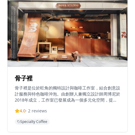
骨子裡
骨子裡是位於旺角的獨特設計與咖啡工作室，結合創意設
計服務與特色咖啡沖泡。由創辦人兼獨立設計師周博尼於
2018年成立，工作室已發展成為一個多元化空間，提供
設計服務、手工製品和精品咖啡體驗。工作室以融合設計
4.0
·
2
reviews
藝術與日常咖啡文化的理念經營，為創意工作和休閒用餐
創造獨特氛圍。這間旺角分店是設計師和咖啡愛好者的創
Specialty Coffee
意聚集地，提供場地租用服務並接受團體預約。工作室的
咖啡選用優質咖啡豆，由專業咖啡師精心沖泡，無論是濃