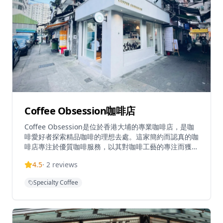
Coffee Obsession咖啡店
Coffee Obsession是位於香港大埔的專業咖啡店，是咖
啡愛好者探索精品咖啡的理想去處。這家簡約而認真的咖
啡店專注於優質咖啡服務，以其對咖啡工藝的專注而獲得
認可，深受本地咖啡愛好者喜愛。咖啡店為客人提供舒適
4.5
·
2
reviews
的環境，無論是想要享受一杯精心沖泡的咖啡，還是與朋
友共度悠閒時光，這裡都是完美的選擇。店內提供多種單
Specialty Coffee
品咖啡和特色飲品，由經驗豐富的咖啡師精心製作，確保
每一杯都展現最佳的風味。Coffee Obsession以在大埔
區提供優質咖啡而聞名，是體驗專業咖啡文化的理想場
所。