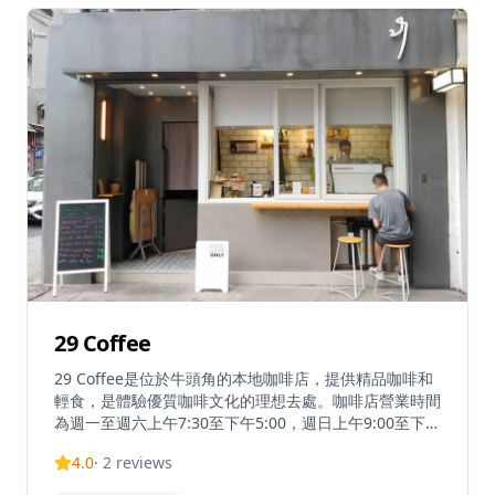
縮咖啡、拿鐵還是手沖咖啡，都能滿足咖啡愛好者的需
求。工作室還定期舉辦設計工作坊和藝術展覽，為創意工
作者提供交流和學習的平台。無論是想要尋找靈感的設計
師，還是享受優質咖啡的愛好者，都能在這裡找到屬於自
己的空間。骨子裡不僅是一個工作室，更是旺角社區中一
個獨特的文化據點，為創意和咖啡文化提供了一個完美的
結合。
29 Coffee
29 Coffee是位於牛頭角的本地咖啡店，提供精品咖啡和
輕食，是體驗優質咖啡文化的理想去處。咖啡店營業時間
為週一至週六上午7:30至下午5:00，週日上午9:00至下午
5:00，為客人提供便利的服務。這家受歡迎的社區咖啡店
4.0
·
2
reviews
已擴展至多個地點，包括在上環的第二家分店，展現了其
成功和受歡迎程度。無論是想要享受一杯精心沖泡的咖