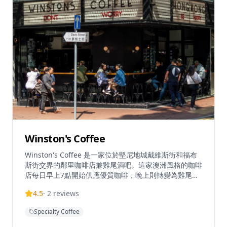
Winston's Coffee
Winston's Coffee 是一家位於堅尼地城戴維斯街和福布
斯街交界的鄰里咖啡店兼雞尾酒吧。這家澳洲風格的咖啡
店每日早上7點開始供應優質咖啡，晚上則轉變為雞尾酒
吧氛圍。店內提供有限的室內座位，採用開放式佈局，店
4.5
·
2
reviews
外也有空間供顧客享用咖啡和輕食。Winston's Coffee
提供各種每週特色活動，包括歡樂時光優惠、主題夜晚和
Specialty Coffee
特價飲品，成為當地人和遊客尋找優質咖啡和休閒用餐的
熱門目的地。咖啡店使用優質的澳洲咖啡豆，由專業咖啡