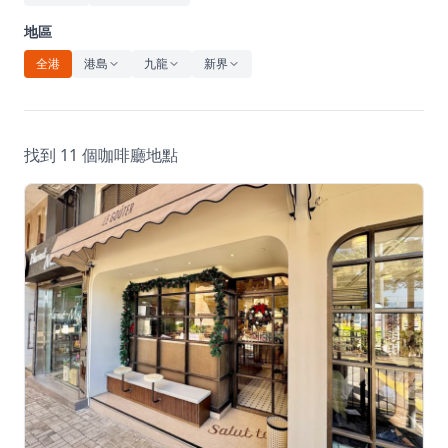
休閒
地區
音樂
全港
港島
九龍
新界
找到 11 個咖啡廳地點