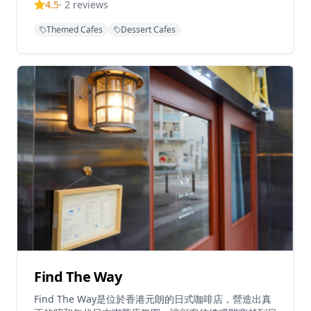
4.5
·
2
reviews
色咖啡飲品，包括可選擇咖啡豆的冰釀咖啡。咖啡店以友
善及時的服務而受到讚譽，為顧客營造溫馨的環境。距離
Themed Cafes
Dessert Cafes
太子地鐵站C2出口僅5分鐘步程，Tastes and Tales為尋
求優質咖啡體驗的顧客提供便利的交通。餐廳每日營業時
間為上午11:30至晚上7:30，某些日子會延長至晚上
9:00，但晚上7:00後入座需要預約。
Find The Way
Find The Way是位於香港元朗的日式咖啡店，營造出真