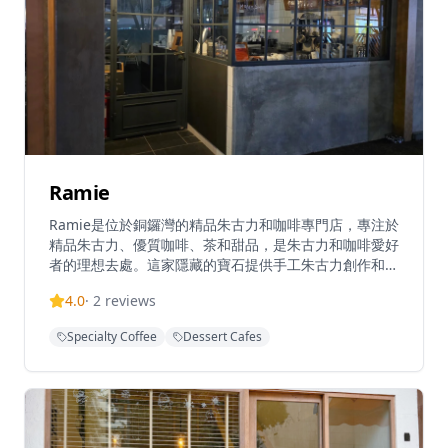
Ramie
Ramie是位於銅鑼灣的精品朱古力和咖啡專門店，專注於
精品朱古力、優質咖啡、茶和甜品，是朱古力和咖啡愛好
者的理想去處。這家隱藏的寶石提供手工朱古力創作和精
心調製的飲品，環境舒適溫馨，讓客人可以在繁忙的都市
4.0
·
2
reviews
中享受片刻寧靜。無論是想要品嚐精緻的手工朱古力，還
是享受一杯優質咖啡，Ramie都能滿足您的需求。店內提
Specialty Coffee
Dessert Cafes
供多種朱古力產品和特色飲品，每一款都經過精心製作，
展現最佳的風味和品質。無論是情侶約會、朋友聚會還是
獨自享受甜點時光，Ramie都能提供完美的體驗，是朱古
力愛好者和咖啡愛好者的完美去處。