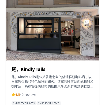
尾。Kindly Tails
尾。Kindly Tails是位於香港北角的舒適糕餅咖啡店，以
自家製蛋糕和特色咖啡而聞名。這家咖啡店是西式糕餅和
咖啡店，為顧客提供輕鬆的氛圍來享受新鮮烘焙的糕點和
優質飲品。在2024年6月暫時關閉後，咖啡店搬遷並在現
4.5
·
2
reviews
時的北角位置重新開業，繼續為忠實顧客提供服務。這家
店以手工烘焙方式而受到讚譽，店主親自參與製作咖啡店
Themed Cafes
Dessert Cafes
的招牌糕點和蛋糕。營業時間為星期三至星期一上午