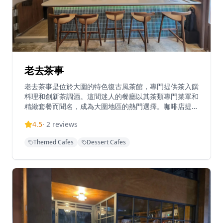
老去茶事
老去茶事是位於大圍的特色復古風茶館，專門提供茶入饌
料理和創新茶調酒。這間迷人的餐廳以其茶類專門菜單和
精緻套餐而聞名，成為大圍地區的熱門選擇。咖啡店提供
創意菜式如弄堂茶燻雞、重焙烏龍茶拿鐵，以及招牌茶調
4.5
·
2
reviews
酒套餐，每套包含特調飲品、茶品和配搭小食，均經精心
調配並使用特殊的2way cup呈現。每日營業時間11:00-
Themed Cafes
Dessert Cafes
21:00，提供堂食和外賣服務，是享受悠閒下午茶時光的
理想場所。主要菜式還包括櫻花蝦豆乳醬米型意粉配慢煮
雞胸肉、先苦後甜鍋煮奶茶、重焙烏龍茶卷蛋等特色料
理。