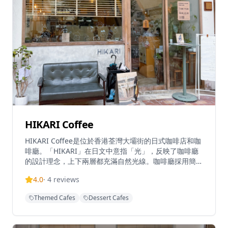
HIKARI Coffee
HIKARI Coffee是位於香港荃灣大壩街的日式咖啡店和咖
啡廳。「HIKARI」在日文中意指「光」，反映了咖啡廳
的設計理念，上下兩層都充滿自然光線。咖啡廳採用簡約
的日式室內設計，配有藤製家具和淺色內飾，營造輕鬆的
4.0
·
4
reviews
氛圍。HIKARI提供多款西式輕食、甜品及飲品，並在晚
上九點至十二點變身成夜間場所。這間咖啡廳以其寬敞的
Themed Cafes
Dessert Cafes
室內座位區而聞名，是用餐和休閒的熱門地點。