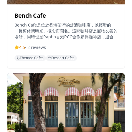
Bench Cafe
Bench Cafe是位於香港荃灣的舒適咖啡店，以輕鬆的
「長椅休憩時光」概念而聞名。這間咖啡店是寵物友善的
場所，同時也是Rapha香港RCC合作夥伴咖啡店，迎合單
車愛好者和咖啡愛好者。擁有溫馨的氛圍，非常適合休閒
4.5
·
2
reviews
聚會和咖啡休息時光，Bench Cafe在荃灣中心地帶提供
舒適的用餐體驗，以西式料理和優質咖啡為特色，營造悠
Themed Cafes
Dessert Cafes
閒的環境。