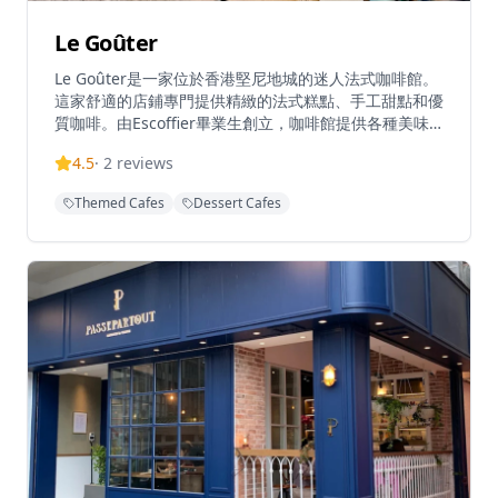
Le Goûter
Le Goûter是一家位於香港堅尼地城的迷人法式咖啡館。
這家舒適的店鋪專門提供精緻的法式糕點、手工甜點和優
質咖啡。由Escoffier畢業生創立，咖啡館提供各種美味
佳餚，包括他們受歡迎的巴斯克芝士蛋糕和季節性甜點創
4.5
·
2
reviews
作。憑藉其溫馨的氛圍和對細節的關注，Le Goûter為甜
點愛好者和咖啡愛好者提供了完美的場所。營業時間為週
Themed Cafes
Dessert Cafes
三至週日上午11點至晚上7點，這顆隱藏的寶石為堅尼地
城充滿活力的美食場景帶來了巴黎咖啡文化的氛圍。