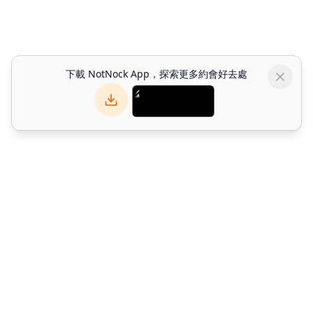
下載 NotNock App，探索更多約會好去處
NotNock
NotNock 是你的社交優先生活發現平台。與朋友一起發現香港好去
處 — 發掘餐廳、活動與約會好去處。下載應用程式或於網上探索。
©
2026
Alpha Match Technology Limited
. All rights reserved.
info@notnock.com