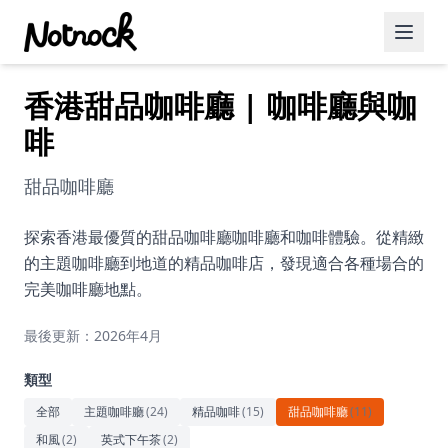
香港甜品咖啡廳 | 咖啡廳與咖
精選活動
啡
博客文章
甜品咖啡廳
約會好去處
美食佳餚
探索香港最優質的甜品咖啡廳咖啡廳和咖啡體驗。從精緻
的主題咖啡廳到地道的精品咖啡店，發現適合各種場合的
品酒
完美咖啡廳地點。
咖啡廳
最後更新：2026年4月
運動
類型
藝術文化
全部
主題咖啡廳
(
24
)
精品咖啡
(
15
)
甜品咖啡廳
(
11
)
和風
(
2
)
英式下午茶
(
2
)