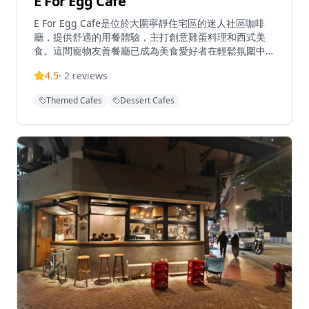
E For Egg Cafe
E For Egg Cafe是位於大圍寧靜住宅區的迷人社區咖啡
廳，提供舒適的用餐體驗，主打創意雞蛋料理和西式美
食。這間寵物友善餐廳已成為美食愛好者在輕鬆氛圍中享
受優質餐點的熱門目的地。咖啡廳以創新菜單聞名，包括
4.5
·
2
reviews
金沙軟殼蟹三文魚籽海鮮等特色菜品和各式雞蛋料理。位
於遠離繁忙市中心的寧靜環境中，是本地人和遊客休閒用
Themed Cafes
Dessert Cafes
餐和社交的完美場所。咖啡廳的環境溫馨舒適，設有寵物
友善區域，讓客人可以帶著毛孩一起享受用餐時光。餐廳
的雞蛋料理創意十足，從經典的班尼迪蛋到創新的雞蛋三
明治，每一道都經過精心製作。咖啡廳還提供優質的咖啡
和輕食，是週末早午餐的理想選擇。無論是與朋友小聚、
家庭聚餐還是帶著寵物外出，E For Egg Cafe都能提供完
美的用餐體驗，讓您在寧靜的環境中享受美食和美好時
光。