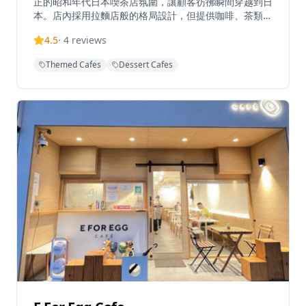
正的昭和年代日本喫茶店氛圍，讓顧客彷彿瞬間穿越到日
本。店內採用拉麵店般的格局設計，但提供咖啡、茶類和
輕食，環境寧靜舒適。Find The Way提供多樣化菜單，
4.5
·
4
reviews
招牌菜式包括焦糖雞蛋布丁、楓糖漿鬆餅、藍橙梳打和檸
檬磅蛋糕等。餐廳採用靈活的經營概念，顧客可享用各種
Themed Cafes
Dessert Cafes
咖啡、茶類和輕食選擇。餐廳為尋求真正日式咖啡店體驗
的顧客提供精心調製的飲品和甜品，環境寧靜怡人。
Find The Way位置便利，距離朗屏地鐵站B2出口僅6分
鐘步程，交通十分方便。