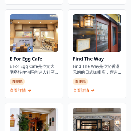
覺像意大利夢幻的海濱咖
Rapha香港RCC合作夥伴
啡廳，持續吸引赤柱的週
咖啡店，迎合單車愛好者
末人潮。從日出到日落，
和咖啡愛好者。擁有溫馨
他們提供坐下式早餐、午
的氛圍，非常適合休閒聚
餐和晚餐，專門提供新鮮
會和咖啡休息時光，
烘焙的意大利食品和海濱
Bench Cafe在荃灣中心地
用餐體驗。餐廳作為沉浸
帶提供舒適的用餐體驗，
式烘焙概念經營，名稱喚
以西式料理和優質咖啡為
起意大利語中的「麵包和
特色，營造悠閒的環境。
牛奶」。
E For Egg Cafe
Find The Way
E For Egg Cafe是位於大
Find The Way是位於香港
圍寧靜住宅區的迷人社區
元朗的日式咖啡店，營造
咖啡廳，提供舒適的用餐
出真正的昭和年代日本喫
咖啡廳
咖啡廳
體驗，主打創意雞蛋料理
茶店氛圍，讓顧客彷彿瞬
和西式美食。這間寵物友
間穿越到日本。店內採用
查看詳情
查看詳情
善餐廳已成為美食愛好者
拉麵店般的格局設計，但
在輕鬆氛圍中享受優質餐
提供咖啡、茶類和輕食，
點的熱門目的地。咖啡廳
環境寧靜舒適。Find The
以創新菜單聞名，包括金
Way提供多樣化菜單，招
沙軟殼蟹三文魚籽海鮮等
牌菜式包括焦糖雞蛋布
特色菜品和各式雞蛋料
丁、楓糖漿鬆餅、藍橙梳
理。位於遠離繁忙市中心
打和檸檬磅蛋糕等。餐廳