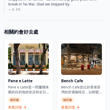
break in Tai Wai. Glad we stopped by.
— D.
5
/5
相關約會好去處
Pane e Latte
Bench Cafe
Pane e Latte是一間屢獲殊
Bench Cafe是位於香港荃
榮的目的地烘焙店和全日
灣的舒適咖啡店，以輕鬆
餐廳，位於赤柱海岸。這
的「長椅休憩時光」概念
咖啡廳
咖啡廳
間由Pirata Group經營的
而聞名。這間咖啡店是寵
優雅意式咖啡廳，設計感
物友善的場所，同時也是
查看詳情
查看詳情