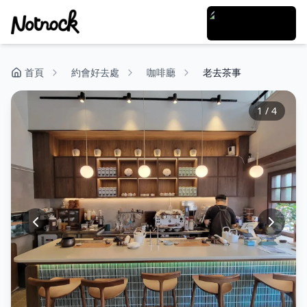
首頁
約會好去處
咖啡廳
老去茶事
1
/
4