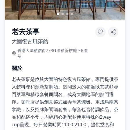
老去茶事
大圍復古風茶館
香港大圍積信街77-81號積善樓地下B號
舖
關於
老去茶事是位於大圍的特色復古風茶館，專門提供茶
入饌料理和創新茶調酒。這間迷人的餐廳以其茶類專
門菜單和精緻套餐而聞名，成為大圍地區的熱門選
擇。咖啡店提供創意菜式如弄堂茶燻雞、重焙烏龍茶
拿鐵，以及招牌茶調酒套餐，每套包含特調飲品、茶
品和配搭小食，均經精心調配並使用特殊的2way
cup呈現。每日營業時間11:00-21:00，提供堂食和