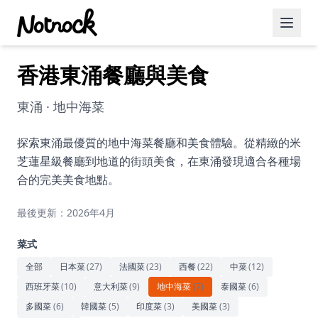
香港東涌餐廳與美食
精選活動
博客文章
東涌 · 地中海菜
約會好去處
探索東涌最優質的地中海菜餐廳和美食體驗。從精緻的米
芝蓮星級餐廳到地道的街頭美食，在東涌發現適合各種場
美食佳餚
合的完美美食地點。
品酒
最後更新：2026年4月
咖啡廳
菜式
運動
全部
日本菜
(
27
)
法國菜
(
23
)
西餐
(
22
)
中菜
(
12
)
西班牙菜
(
10
)
意大利菜
(
9
)
地中海菜
(
7
)
泰國菜
(
6
)
藝術文化
多國菜
(
6
)
韓國菜
(
5
)
印度菜
(
3
)
美國菜
(
3
)