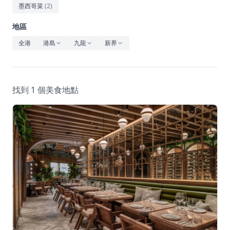
休閒
墨西哥菜
(
2
)
音樂
地區
全港
港島
九龍
新界
找到 1 個美食地點