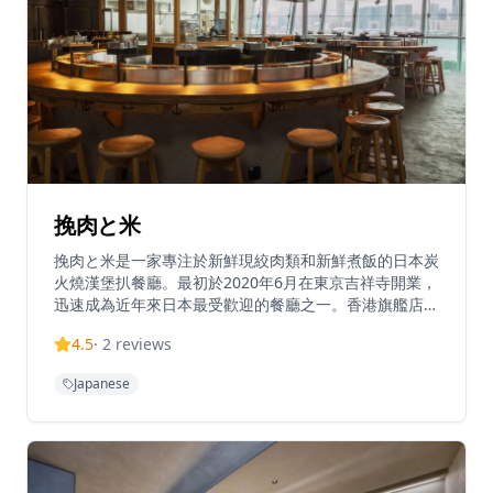
挽肉と米
挽肉と米是一家專注於新鮮現絞肉類和新鮮煮飯的日本炭
火燒漢堡扒餐廳。最初於2020年6月在東京吉祥寺開業，
迅速成為近年來日本最受歡迎的餐廳之一。香港旗艦店於
5月在ifc商場開業，提供正宗的日本用餐體驗，專注於三
4.5
·
2
reviews
個核心原則：新鮮現絞、新鮮現烤、新鮮現煮。餐廳以其
多汁的炭火燒漢堡扒配優質米飯而聞名，創造了獨特的用
Japanese
餐概念，吸引了整個亞洲的美食愛好者。ifc商場分店每
天營業，設有特定用餐時段，可通過其在線預訂系統進行
預訂，未來7天的名額於每天上午10:00開放。餐廳保持
高標準的質量和新鮮度，旨在成為百年老店，而非快速擴
張。