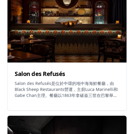
$680起的標準套餐，以及由港幣$880起的宮崎和牛壽喜
燒。晚餐提供品嚐菜單和高級菜單，呈獻最頂級食材。餐
廳亦自家分銷精選清酒系列，提供配對服務，展示來自工
藝釀酒師的獨特日本酒廠精選，包括新浪潮、季節性及限
量版選擇。需要預訂，客人訂位時應告知職員任何食物敏
感。
Salon des Refusés
Salon des Refusés是位於中環的地中海海鮮餐廳，由
Black Sheep Restaurants營運，主廚Luca Marinelli和
Gabe Chan主理。餐廳以1863年拿破崙三世在巴黎舉辦
的非傳統藝術展覽命名，提供充滿創意的小盤料理，靈感
源自法國蔚藍海岸和阿瑪菲海岸的地中海風味，並融入亞
洲（尤其是日本）元素。菜單每天根據新鮮漁獲而變化，
確保每次用餐體驗都獨一無二。招牌菜式包括鱈魚子醬配
蘿蔔、日本沙丁魚多士配日本番茄及坎塔布里亞鯷魚、北
海道海膽多士配海藻牛油、藍鰭吞拿魚薄片配卡拉布里亞