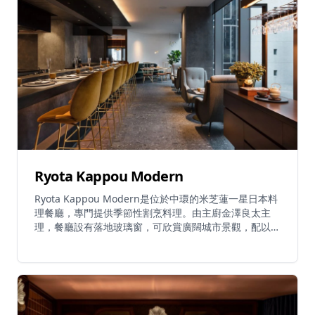
Ryota Kappou Modern
Ryota Kappou Modern是位於中環的米芝蓮一星日本料
理餐廳，專門提供季節性割烹料理。由主廚金澤良太主
理，餐廳設有落地玻璃窗，可欣賞廣闊城市景觀，配以設
計師家具和工藝餐具，營造優雅氛圍。餐廳只提供固定品
嚐菜單，展示嚴格按照日本四季從日本及世界各地精選的
最優質時令食材。菜式在客人面前於充滿動感的舞台式廚
房即席烹調。招牌菜式為近江和牛吉列配黑松露及溏心
蛋，靈感源自壽喜燒，味道完美和諧。餐廳理念是將食材
價值最大化，帶出其美味精髓。午餐選擇包括由港幣