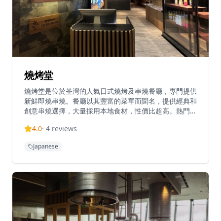
燒烤堂
燒烤堂是位於荃灣的人氣日式燒烤及串燒餐廳，專門提供
新鮮即燒串燒。餐廳以其豐富的菜單而聞名，提供經典和
創意串燒選擇，大量採用本地食材，性價比超高。熱門菜
式包括三黃雞氣管、汁燒赤雞心等多款創意串燒組合，絕
4.0
·
4
reviews
對滿足不同口味。餐廳以橙白色為主色調，營造輕鬆的用
餐氛圍，提供正宗的日式燒烤體驗。位於荃灣百悅坊12
Japanese
樓，已成為區內隱藏美食，以$10起的親民價格和優質出
品吸引眾多食客。餐廳於晚上6時開始營業，平日營業至
午夜12時，星期五及六延長至凌晨2時。燒烤堂在香港設
有多間分店，包括銅鑼灣、旺角、尖沙咀及中環，成為串
燒愛好者的熱門選擇。