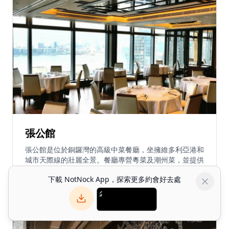
寶。菜單包括傳統西班牙小吃、海鮮飯、海鮮菜式及其他
地中海特色美食。Ole提供午餐和晚餐服務,設有全套酒
吧、葡萄酒選擇及素食選項。餐廳接受預訂並提供外賣服
務,環境為無煙餐廳並設有免費WiFi。
張公館
張公館是位於銅鑼灣的高級中菜餐廳，坐擁維多利亞港和
城市天際線的壯麗全景。餐廳專營粵菜及潮州菜，並提供
精緻海味佳餚。招牌菜式包括蟲草花棉花雞、素翅餃和蟹
下載 NotNock App，探索更多約會好去處
粉灌湯包，湯包皮薄餡靚，湯汁豐富。其他人氣菜式包括
九肚魚炒麵和造型可愛的小豬造型饅頭。餐廳裝潢優雅，
營造高級用餐體驗。餐廳特色為平日午市點心享有85折
優惠（週末及公眾假期除外）。憑藉無與倫比的海港景觀
和豐富菜單，是香港特別場合和高級餐飲的理想選擇。