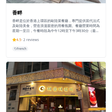
香畔
香畔是位於香港上環區的歐陸菜餐廳，專門提供當代法式
及歐陸美食，營造浪漫親密的用餐氛圍。餐廳營業時間為
星期一至日，午餐時段為中午12時至下午3時30分（最後
點餐時間下午2時30分），晚餐時段為下午6時至晚上10
4.5
·
2
reviews
時30分（最後點餐時間晚上9時30分）。餐廳提供晚餐套
餐，每位港幣500元，包括頭盤、麵包、主菜、甜品及飲
French
品，不需另加服務費，性價比極高。香畔以精緻的新派法
國美食聞名，菜式層次豐富，服務充滿人情味，深受香港
食客喜愛。