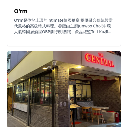
O'rm
O'rm是位於上環的intimate韓國餐廳,提供融合傳統與當
代風格的高級韓式料理。餐廳由主廚Junwoo Choi(中環
人氣韓國居酒屋OBP前行政總廚)、飲品總監Ted Ko和策
展總監Stella Yim共同創立,這個溫馨的20-23座位餐廳邀
請客人分享受濟州島啟發的美味菜式。招牌菜包括創意和
牛他他配酥脆紫菜和魚子醬、阿拉斯加蟹肉迷你紫菜包飯
配酸蘿蔔、醬油鮮蝦、海鮮煎餅和炭烤LA雙切牛小排。
餐廳以其獨特的馬格利刨冰(米酒刨冰)甜品而聞名。客人
可以搭配清爽的韓國烈酒如新鮮柚子米酒或手工燒酒,在
韓國城市流行音樂的氛圍中放鬆身心。餐廳設有90分鐘
用餐時限,需要提前預訂(由於需求旺盛通常需提前一個
月),週四至週六預訂需要信用卡擔保。週一至週六晚上6
時至午夜12時營業,週日休息。