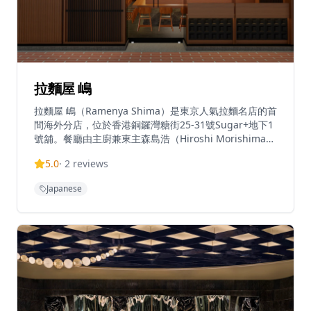
拉麵屋 嶋
拉麵屋 嶋（Ramenya Shima）是東京人氣拉麵名店的首
間海外分店，位於香港銅鑼灣糖街25-31號Sugar+地下1
號舖。餐廳由主廚兼東主森島浩（Hiroshi Morishima）
於2020年在東京澀谷區創立，連續五年（2021至2025
5.0
·
2
reviews
年）在日本美食評鑑網站Tabelog位列東京拉麵前三名，
並入選Tabelog百大餐廳名單。餐廳於開業首年榮獲「東
Japanese
京拉麵年度最佳新人大獎」，並於2022年及2025年獲得
Tabelog銅獎。香港分店忠於東京原店風格，主打三款招
牌清湯系（淡麗系）湯底：醬油拉麵以特調醬油調製，層
次豐富；白醬油拉麵以白松露油及黑松露醬提升鹽與醬油
的微妙平衡；鹽味拉麵則以鹽為基底，突顯食材的天然鮮
味。每款湯底均以近30種優質食材熬製，包括日本雞、
帶子、蜆、熟成鰹魚片、鯛魚頭、昆布及新鮮蔬菜，鮮味
層次豐富而不失清雅。麵條每日以五種麵粉人手製作，不
含添加劑，口感爽滑彈牙。每碗拉麵均配以四款叉燒，以