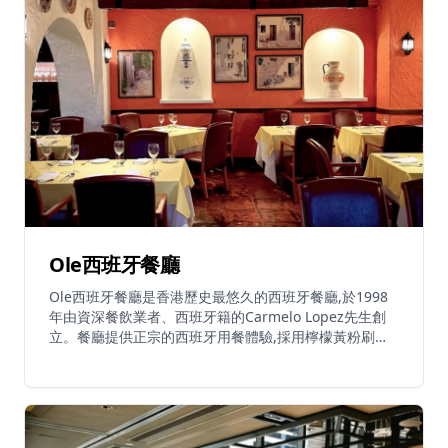
Ole西班牙餐廳
Ole西班牙餐廳是香港歷史最悠久的西班牙餐廳,於1998
年由資深餐飲業者、西班牙籍的Carmelo Lopez先生創
立。餐廳提供正宗的西班牙用餐體驗,採用檸檬黃粉刷牆
壁、地中海風格的釉面陶瓦,以及直接從西班牙進口的裝
飾陶器。餐廳專營西班牙及地中海美食,提供豐富多樣的
佳餚,完美搭配西班牙葡萄酒、桑格利亞汽酒或冰啤酒。
整個晚上都有現場結他音樂演奏,營造輕鬆愉快的氛圍。
餐廳位於中環一個寧靜的角落,是白領人士心中的隱世瑰