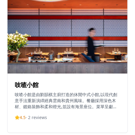
業。Yurt 位於香港中環蘇豪區伊利近街32號。
吱喳小館
吱喳小館是由劉韻棋主廚打造的休閒中式小館,以現代創
意手法重新演繹經典雲南和貴州風味。餐廳採用深色木
材、鍍鉻裝飾和柔和燈光,並設有海景座位。菜單呈獻正
宗的貴州和雲南菜式,靈感源自中國西南地區,並加入當代
4.5
·
2
reviews
詮釋。招牌菜包括受貴州凱里啟發的酸辣牛尾湯。營業時
間為星期日至四中午12時至下午3時及晚上6時至10時,星
期五至六中午12時至下午3時及晚上6時至10時30分。餐