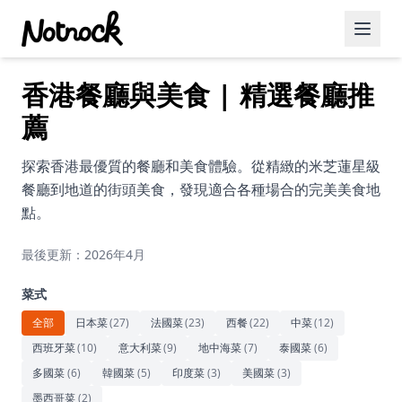
香港餐廳與美食 | 精選餐廳推
精選活動
薦
博客文章
探索香港最優質的餐廳和美食體驗。從精緻的米芝蓮星級
約會好去處
餐廳到地道的街頭美食，發現適合各種場合的完美美食地
美食佳餚
點。
品酒
最後更新：2026年4月
咖啡廳
菜式
全部
日本菜
(
27
)
法國菜
(
23
)
西餐
(
22
)
中菜
(
12
)
運動
西班牙菜
(
10
)
意大利菜
(
9
)
地中海菜
(
7
)
泰國菜
(
6
)
藝術文化
多國菜
(
6
)
韓國菜
(
5
)
印度菜
(
3
)
美國菜
(
3
)
墨西哥菜
(
2
)