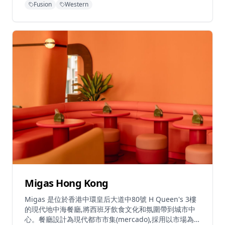
Fusion
Western
號舖,距離銅鑼灣地鐵站D4出口約5分鐘步行路程。餐廳
亦提供現代中式下午茶,供應傳統中國茶和各種色彩繽紛
的果味飲品。Tomacado 是一個連鎖品牌,在8個城市設有
13間分店。
Migas Hong Kong
Migas 是位於香港中環皇后大道中80號 H Queen's 3樓
的現代地中海餐廳,將西班牙飲食文化和氛圍帶到城市中
心。餐廳設計為現代都市市集(mercado),採用以市場為