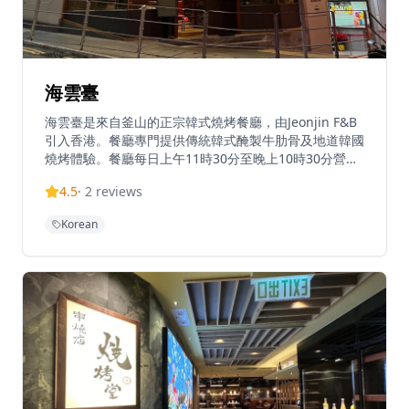
海雲臺
海雲臺是來自釜山的正宗韓式燒烤餐廳，由Jeonjin F&B
引入香港。餐廳專門提供傳統韓式醃製牛肋骨及地道韓國
燒烤體驗。餐廳每日上午11時30分至晚上10時30分營
業，不設休息時間，提供一般座位及私人房間供聚會使
4.5
·
2
reviews
用。菜單以優質韓式燒烤為主，午餐價格約為港幣200-
400元，晚餐由港幣500元起。位於中環餐飲區心臟地
Korean
帶，海雲臺將釜山著名的燒烤文化帶到香港。