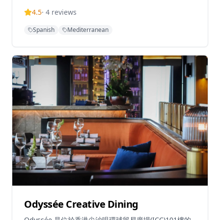
主導的理念,菜式根據時令食材和當日新鮮食材而定期變
4.5
·
4
reviews
化。餐廳專注於共享小碟和小盤菜式,鼓勵交談和輕鬆的
用餐體驗,讓人聯想到經典的西班牙苦艾酒吧
Spanish
Mediterranean
(vermuterias)。室內設計採用溫暖的橙色和紅色調,營造
出復古俏皮的氛圍,既親密又充滿活力,而寬敞的戶外露台
則提供中環最誘人的戶外用餐空間之一,非常適合黃昏時
段飲酒和悠閒的晚間聚會。營業時間為星期一至四中午
12時至午夜12時,星期五中午12時至凌晨1時,星期六下午
3時至凌晨1時,星期日休息。餐廳鼓勵輕鬆的用餐方式,客
人可以在工作日午餐時光顧、晚上來喝酒配小食,或在週
六晚上享受完整的用餐體驗。音樂、設計和美食在這裡同
樣重要,使 Migas 成為一個值得花時間停留的地方,而不
僅僅是用餐的場所。
Odyssée Creative Dining
Odyssée 是位於香港尖沙咀環球貿易廣場(ICC)101樓的