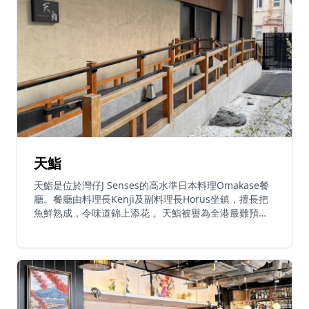
訂 。
天鮨
天鮨是位於灣仔J Senses的高水準日本料理Omakase餐
廳。餐廳由料理長Kenji及副料理長Horus坐鎮，擅長把
魚鮮熟成，令味道錦上添花 。天鮨被譽為全港最難預約
的Omakase之一，以高性價比聞名 。午市套餐由
HK$580起，包括蒸蛋及壽司；晚市廚師發辦由
HK$1,580起，提供十四至二十二道菜式 。餐廳以熟成魚
料理及正宗日本料理技術見稱，是香港Omakase愛好者
的必訪餐廳。