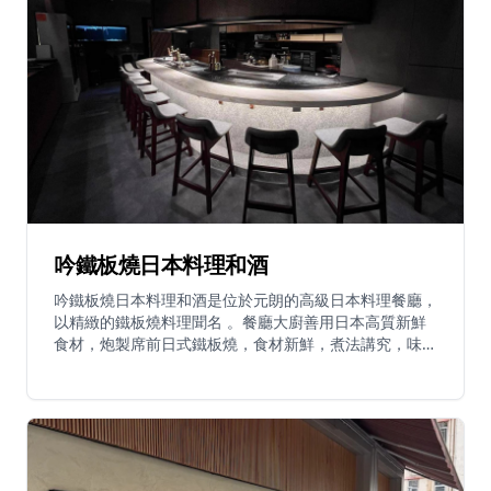
辣椒油、北海道帶子配保樂酒醬汁及西西里開心果碎、馬
友配清爽醬汁，以及紅蝦蛋黃醬意粉。餐廳氛圍優雅低
調，比鄰近的姊妹餐廳Jean-Pierre更小巧精緻。建議提
前預訂以獲得最佳用餐體驗。
吟鐵板燒日本料理和酒
吟鐵板燒日本料理和酒是位於元朗的高級日本料理餐廳，
以精緻的鐵板燒料理聞名 。餐廳大廚善用日本高質新鮮
食材，炮製席前日式鐵板燒，食材新鮮，煮法講究，味道
出色 。招牌菜式包括鵝肝多士、焦糖多士、龍蝦及大虎
蝦 。餐廳亦提供時令特色菜式如目光魚，油脂豐裕，肉
質極鮮嫩，魚身厚實，一般以烤魚形式呈獻，師傅不定時
會推出魚骨熬製的魚粥 。餐廳提供多款日本清酒，可以
與食物完美搭配，建議客人向侍應詢問當日推薦，體驗最
佳的味覺配搭 。為了獲得最佳的用餐體驗，建議提前預