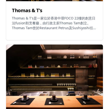
Thomas & T's
Thomas & T's是一家位於香港中環FOCO 22樓的創意日
法fusion割烹餐廳，由行政主廚Thomas Tam創立。
Thomas Tam曾於Restaurant Petrus及Sushiyoshi任
職，擁有深厚的法式及日式烹飪根基，餐廳是其前身概念
Decree by T的進化版本，佔用同一場地。餐廳菜單大膽
融合日本精緻技巧與法式烹調，創作出令人驚喜的菜式。
招牌菜包括劍魚叉燒飯（以頂級魚肉的牛油質感配上叉燒
的煙燻甜味）、吞拿魚雙重壽司（以熟成拖羅配風乾脫水
赤身，平衡濃郁與深層鮮味）、花膠天婦羅及石板烤喜知
次刺身。午市每位HK$680至$880，晚市每位
HK$1,680。自攜酒費HK$400。餐廳提供素食選擇，每
日午市12時至下午3時、晚市6時至晚上11時營業。