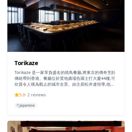
Torikaze
Torikaze 是一家享負盛名的燒鳥餐廳,將東京的傳奇烹飪
傳統帶到香港。餐廳位於置地廣場告羅士打大廈44樓,可
欣賞令人嘆為觀止的城市全景。由主廚松井遼領導,他繼
承了師傅的精神和技藝,Torikaze 專注於以精準和想像力
5.0
·
2
reviews
製作的燒鳥。餐廳是置地廣場Forty-Five餐飲概念的一部
分,提供高級日式無菜單居酒屋體驗。Torikaze 提供午餐
Japanese
和晚餐服務,晚餐無菜單套餐由港幣780元起,午餐套餐由
港幣350-380元起。餐廳營業時間為星期一至六中午12時
至下午3時及晚上6時至11時,星期日休息。餐廳接受預訂,
提供優雅的用餐氛圍和壯麗景觀,是中環正宗日式燒鳥料
理的首選目的地。