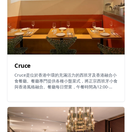
Cruce
Cruce是位於香港中環的充滿活力的西班牙及香港融合小
食餐廳。餐廳專門提供各種小盤菜式，將正宗西班牙小食
與香港風格融合。餐廳每日營業，午餐時間為12:00-
15:00，晚餐時間為17:00-22:00，提供必試菜式包括經
典炸薯仔、伊比利亞黑毛豬叉燒海鮮飯、午魚蜆a la
Goldfinch、精緻帶子菜式及伊比利亞火腿。餐廳將西班
牙精神帶到中環心臟地帶，提供融合西班牙和香港烹飪傳
統的美妙用餐體驗。