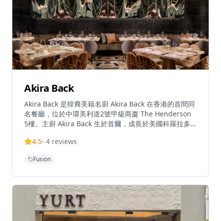
及每日新鮮製作的蝦雲吞及豬肉雲吞。餐廳面積約1,200
平方呎，僅設24個座位，以現代日式簡約風格為主調，
融合暖木色調、吧台座位及入口處的傳統暖簾，營造出溫
馨舒適的用餐氛圍。餐廳逢星期一至日上午11時30分至
晚上9時30分營業。拉麵屋 嶋位於香港銅鑼灣糖街25-31
號Sugar+地下1號舖。
Akira Back
Akira Back 是韓裔美籍名廚 Akira Back 在香港的首間同
名餐廳，位於中環美利道2號甲級商廈 The Henderson
5樓。主廚 Akira Back 生於首爾，成長於美國科羅拉多
州阿斯彭，曾師從松久信幸（Nobu Matsuhisa）及「鐵
4.5
·
4
reviews
人料理」森本正治（Masaharu Morimoto）等殿堂級廚
師，其後在全球近30個城市建立餐飲版圖，遍及巴黎、
Fusion
洛杉磯、杜拜、新加坡及首爾等地。餐廳以日式烹調技藝
為基礎，融合韓國飲食文化與美式大膽風格，呈現充滿劇
場感的共享式用餐體驗。招牌菜包括 AB Tuna Pizza（薄
脆餅底配新鮮吞拿魚刺身、柚子醬及白松露油）、Toro
Tartare（配魚子醬及九款靈感源自韓國宮廷菜九折坂的
調味料）以及 Brother from Another Mother 卷（鰻