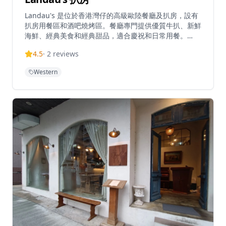
Landau's 是位於香港灣仔的高級歐陸餐廳及扒房，設有
扒房用餐區和酒吧燒烤區。餐廳專門提供優質牛扒、新鮮
海鮮、經典美食和經典甜品，適合慶祝和日常用餐。
Landau's 扒房營業時間為午餐上午11時30分至下午3
4.5
·
2
reviews
時，晚餐下午6時至晚上11時；而 Landau's
Trattoria（酒吧燒烤區）每日上午11時30分至晚上11時
Western
30分營業，歡樂時光為下午4時至晚上7時。招牌菜式包
括加拿大豬扒（港幣248元），配胡蘿蔔蓉和舞茸菇，以
及意大利通心粉什錦飯（港幣188元），配蝦、雞肉和煙
熏香腸。菜單還包括意大利麵、雞尾酒和配酒，環境優雅
舒適。