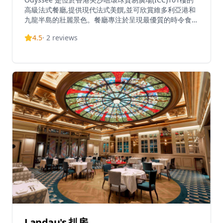
高級法式餐廳,提供現代法式美饌,並可欣賞維多利亞港和
九龍半島的壯麗景色。餐廳專注於呈現最優質的時令食
材,新鮮烹調並注入創新和創意。作為ICC天際餐飲樓層唯
4.5
·
2
reviews
一的法式餐廳,Odyssée 提供精緻的服務和精心挑選的酒
單,帶來高級用餐體驗。營業時間為午餐中午12時至下午3
時(最後點餐時間下午2時30分),晚餐下午6時至晚上11時
(最後點餐時間晚上9時)。招牌菜式包括宮崎A4西冷牛
扒、舒芙蕾、酸種麵包和勃艮第蝸牛。餐廳提供多種菜單
選擇,包括午市自選套餐、Odyssée 優質午餐、晚市自選
套餐和 Odyssée 體驗品嚐菜單。
Landau's 扒房