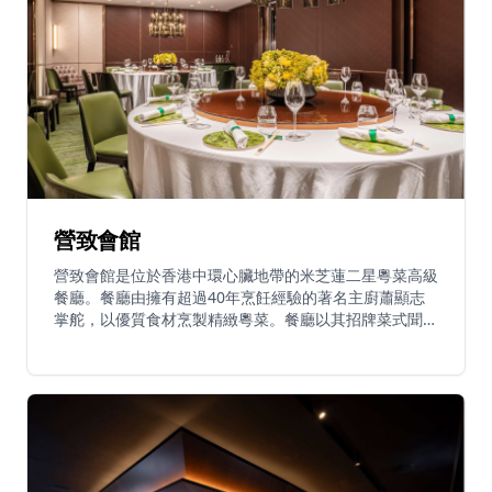
營致會館
營致會館是位於香港中環心臟地帶的米芝蓮二星粵菜高級
餐廳。餐廳由擁有超過40年烹飪經驗的著名主廚蕭顯志
掌舵，以優質食材烹製精緻粵菜。餐廳以其招牌菜式聞
名，包括脆皮椒鹽雞、炒龍蝦、釀雞翼和無錫排骨。營致
會館隸屬於ZS Hospitality集團，提供午餐和晚餐服務。
餐廳每日營業，午餐時間為11:30-15:00，晚餐時間為
18:00-23:00，在優雅的環境中提供高級粵菜用餐體驗。