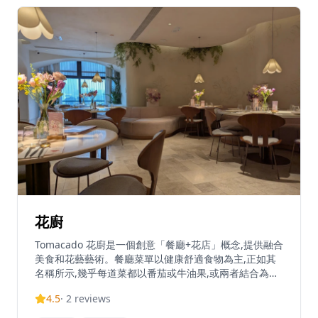
廳位於尖沙咀中間道11號金普頓酒店15樓,距離尖沙咀/尖
東地鐵站L1出口約1分鐘步行路程。吱喳小館由Leading
Nation Hospitality營運,為賓客呈獻中國西南地區的大膽
風味和溫暖款待。
花廚
Tomacado 花廚是一個創意「餐廳+花店」概念,提供融合
美食和花藝藝術。餐廳菜單以健康舒適食物為主,正如其
名稱所示,幾乎每道菜都以番茄或牛油果,或兩者結合為特
色。花廚精選最優質的食材,為賓客及其親友呈獻難忘的
4.5
·
2
reviews
用餐體驗。營業時間為星期一至日上午11時30分至晚上
11時。銅鑼灣分店位於告士打道280號世貿中心2樓L2-06