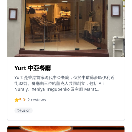
魚、穴子天婦羅配鵝肝）。餐廳內部設有大理石幾何圖案
地板、壁畫及以主廚母親 Young Hee Back 畫作為靈感
的餐具。賓客可選擇全日單點菜單、平日午市套餐或季節
性品嚐菜單。餐廳逢星期一至日中午12時至凌晨12時營
業。Akira Back 位於香港中環美利道2號 The
Henderson 5樓。
Yurt 中亞餐廳
Yurt 是香港首家現代中亞餐廳，位於中環蘇豪區伊利近
街32號。餐廳由三位哈薩克人共同創立，包括 Ali
Nuraly、Xeniya Tregubenko 及主廚 Marat
Zakaryayev，將哈薩克、吉爾吉斯、塔吉克及烏茲別克
5.0
·
2
reviews
的遊牧款待文化與大膽風味帶到香港中心地帶。餐廳以清
真理念經營，不供應酒精飲品，代以各式氣泡茶、無酒精
Fusion
雞尾酒及傳統熱茶。賓客可選擇六道菜品嚐菜單（每位起
價港幣488元）或單點菜單。招牌菜包括 baursak（自家
製炸麵糰配白松露醬）及 beshbarmaq（麵糰包裹牛肉
及馬肉腸的清湯菜式）。餐廳逢星期二至日午市及晚市營