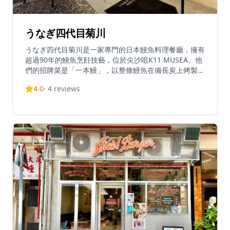
うなぎ四代目菊川
うなぎ四代目菊川是一家專門的日本鰻魚料理餐廳，擁有
超過90年的鰻魚烹飪技藝，位於尖沙咀K11 MUSEA。他
們的招牌菜是「一本鰻」，以整條鰻魚在備長炭上烤製而
成，展現了他們精湛的烹飪工藝。這種優質、厚實的魚肉
4.0
·
4
reviews
以其卓越的品質和口感而聞名。餐廳提供約90分鐘的正
宗日本餐飲體驗。除了K11 MUSEA的店面外，他們在銅
鑼灣利園一期也有分店。他們的菜單專注於傳統的鰻魚料
理，突顯了他們在鰻魚料理方面數十年的專業知識。