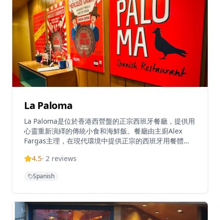
La Paloma
La Paloma是位於香港西營盤的正宗西班牙餐廳，提供用
心靈重新演繹的傳統小食和海鮮飯。餐廳由主廚Alex
Fargas主理，在現代環境中提供正宗的西班牙用餐體
驗。La Paloma在TripAdvisor上獲得4.3分（滿分5分）
4.5
·
2
reviews
的高評價，在香港13,641家餐廳中排名第284位。這家餐
廳以性感海灘酒吧風格經營，提供香港最好的小食和海鮮
Spanish
飯。餐廳週一至週日提供午餐和晚餐服務，午餐時間為下
午12時至4時，晚餐時間為下午6時至午夜12時。餐廳的
小食選擇豐富，從經典的西班牙小食到創新的現代演繹，
每一道都經過精心製作。海鮮飯是餐廳的招牌菜，選用優
質海鮮和米飯，經過傳統方法烹調，呈現最地道的西班牙