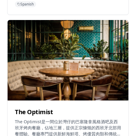
於519條評論。這家餐廳既是酒吧也是小食餐廳，提供完
Spanish
整的西班牙美食體驗，包括招牌菜和豐富的酒類選擇。餐
廳距離灣仔地鐵站B2出口僅需步行4分鐘，交通便利。
The Optimist
The Optimist是一間位於灣仔的巴塞隆拿風格酒吧及西
班牙烤肉餐廳，佔地三層，提供正宗慷慨的西班牙北部用
餐體驗。餐廳專門提供新鮮海鮮塔、烤優質肉類和傳統西