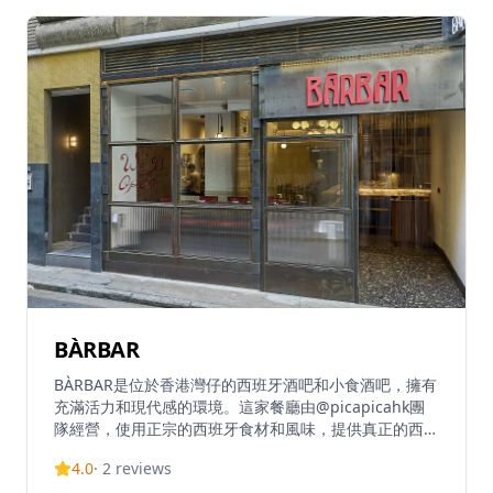
牙用餐體驗，氣氛絕佳，被譽為享受輕鬆夜晚和美味小食
的首選之地 。
BÀRBAR
BÀRBAR是位於香港灣仔的西班牙酒吧和小食酒吧，擁有
充滿活力和現代感的環境。這家餐廳由@picapicahk團
隊經營，使用正宗的西班牙食材和風味，提供真正的西班
牙用餐體驗。BÀRBAR在TripAdvisor上獲得4.9分（滿分
4.0
·
2
reviews
5分）的高評價，在香港13,651家餐廳中排名第9位，基