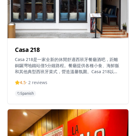
宗西班牙地中海美食配合壯觀天台景致，為客人提供休閒
小食及特別場合的理想用餐環境。
Casa 218
Casa 218是一家全新的休閒舒適西班牙餐廳酒吧，距離
銅鑼灣地鐵站僅5分鐘路程。餐廳提供各種小食、海鮮飯
和其他典型西班牙菜式，營造溫馨氛圍。Casa 218以美
味的小食和主菜聞名，為饑餓的顧客提供正宗西班牙料
4.5
·
2
reviews
理。餐廳以擁有城中最佳的自製可樂餅而聞名，同時提供
海鮮特色菜，包括蝦可樂餅、蒜蓉蝦、鯷魚、蛤蜊、青口
Spanish
和海鮮飯。