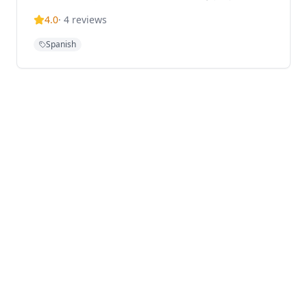
班牙小食，採用免服務費經營模式。憑藉其西班牙北部料
4.0
·
4
reviews
理和雞尾酒，The Optimist為客人提供正宗的西班牙美
食傳統，主打適合分享和在充滿活力的社交氛圍中享用的
Spanish
菜式。