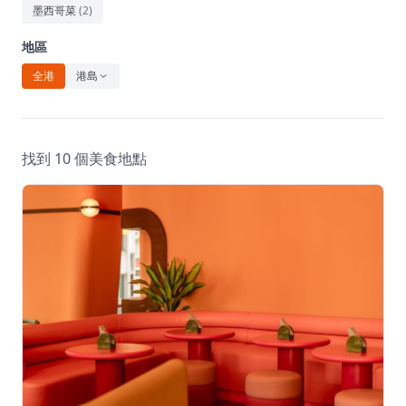
休閒
墨西哥菜
(
2
)
音樂
地區
全港
港島
找到 10 個美食地點