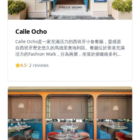
Calle Ocho
Calle Ocho是一家充滿活力的西班牙小食餐廳，靈感源
自西班牙歷史悠久的馬德里奧地利區。餐廳位於香港充滿
活力的Fashion Walk，分為兩層，坐落於俯瞰維多利亞
公園的轉角位置，設有令人沉浸的建築元素，喚起伊比利
4.5
·
2
reviews
亞氛圍，如寬敞的廣場、狹窄的街道和溫暖宜人的空間。
「Calle Ocho」在西班牙語中意為「第八街」，呼應其
位於加寧街8號的位置。作為PIRATA Group的一部分，
餐廳提供tapas de siempre（傳統小食），具有令人難
以置信的靈活性和多樣性。菜單包括午餐選項（週一至四
11:30-14:45，週五至六11:30-15:15）、下午茶餐單（每
日15:00-17:30）、晚餐服務、週日早午餐和兒童餐單。
被形容為舒適優雅、歷史風格的西班牙小酒館，Calle
Ocho專為所有人而設——獨自用餐者、情侶、家人和朋
友——無論是想吃點小食還是享用豐盛大餐。餐廳設有私
人用餐室和特別場合的特色菜單，秉持慷慨大方的理念，
以最簡單的方式呈現正宗西班牙風味。