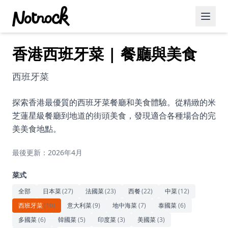
香港西班牙菜 | 餐廳與美食
精選活動
博客文章
西班牙菜
約會好去處
探索香港最優質的西班牙菜餐廳和美食體驗。從精緻的米
芝蓮星級餐廳到地道的街頭美食，發現適合各種場合的完
美食佳餚
美美食地點。
品酒
最後更新：2026年4月
咖啡廳
菜式
運動
全部
日本菜
(
27
)
法國菜
(
23
)
西餐
(
22
)
中菜
(
12
)
西班牙菜
(
10
)
意大利菜
(
9
)
地中海菜
(
7
)
泰國菜
(
6
)
藝術文化
多國菜
(
6
)
韓國菜
(
5
)
印度菜
(
3
)
美國菜
(
3
)