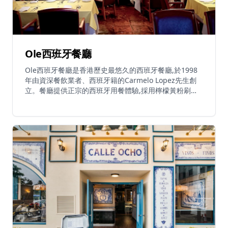
Ole西班牙餐廳
Ole西班牙餐廳是香港歷史最悠久的西班牙餐廳,於1998
年由資深餐飲業者、西班牙籍的Carmelo Lopez先生創
立。餐廳提供正宗的西班牙用餐體驗,採用檸檬黃粉刷牆
壁、地中海風格的釉面陶瓦,以及直接從西班牙進口的裝
飾陶器。餐廳專營西班牙及地中海美食,提供豐富多樣的
佳餚,完美搭配西班牙葡萄酒、桑格利亞汽酒或冰啤酒。
整個晚上都有現場結他音樂演奏,營造輕鬆愉快的氛圍。
餐廳位於中環一個寧靜的角落,是白領人士心中的隱世瑰
寶。菜單包括傳統西班牙小吃、海鮮飯、海鮮菜式及其他
地中海特色美食。Ole提供午餐和晚餐服務,設有全套酒
吧、葡萄酒選擇及素食選項。餐廳接受預訂並提供外賣服
務,環境為無煙餐廳並設有免費WiFi。