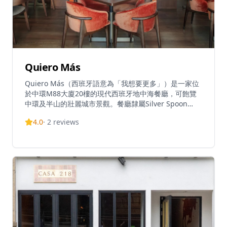
Quiero Más
Quiero Más（西班牙語意為「我想要更多」）是一家位
於中環M88大廈20樓的現代西班牙地中海餐廳，可飽覽
中環及半山的壯麗城市景觀。餐廳隸屬Silver Spoon
Restaurants集團，將鄰里小酒館的輕鬆氛圍與高級美食
4.0
·
2
reviews
體驗完美結合。廚房由Chef Javier Pérez（Chef Javi
Perez-Freire）主理，為菜單注入富有創意的葡萄牙及西
班牙風味，並提供8道菜品嚐套餐。招牌菜包括招牌乳
豬、松露芝士Bikini、碎蛋配西班牙香腸、蒜蓉辣椒蝦、
扇貝刺身配牛油果慕絲及香茅、乾式熟成和牛牛腩、西班
牙火腿拼盤、加泰羅尼亞焦糖布丁，以及白朱古力雲呢拿
忌廉千層酥配覆盆子。餐廳每日提供下午4時至7時的歡
樂時光，供應誘人飲品並營造熱鬧氛圍，夏季更延長至下
午3時至8時。餐廳鄰近地鐵站，交通便利，環境輕鬆舒
適，非常適合朋友聚會。午餐時段為中午12時至下午3
時，晚餐時段為下午4時至午夜12時，Quiero Más以正