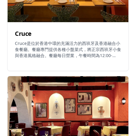
Cruce
Cruce是位於香港中環的充滿活力的西班牙及香港融合小
食餐廳。餐廳專門提供各種小盤菜式，將正宗西班牙小食
與香港風格融合。餐廳每日營業，午餐時間為12:00-
15:00，晚餐時間為17:00-22:00，提供必試菜式包括經
典炸薯仔、伊比利亞黑毛豬叉燒海鮮飯、午魚蜆a la
Goldfinch、精緻帶子菜式及伊比利亞火腿。餐廳將西班
牙精神帶到中環心臟地帶，提供融合西班牙和香港烹飪傳
統的美妙用餐體驗。