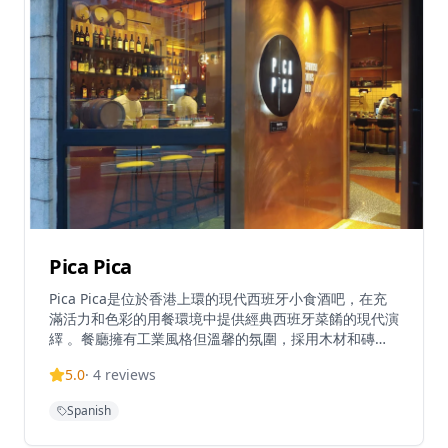
風味。餐廳的環境設計融合了西班牙海灘酒吧的輕鬆氛圍
與現代設計的優雅，營造出獨特而愉快的用餐體驗。無論
是與朋友小聚還是浪漫約會，La Paloma都能提供難忘的
西班牙美食體驗。
Pica Pica
Pica Pica是位於香港上環的現代西班牙小食酒吧，在充
滿活力和色彩的用餐環境中提供經典西班牙菜餚的現代演
繹 。餐廳擁有工業風格但溫馨的氛圍，採用木材和磚塊
裝飾，為品酒和享用小食創造理想環境 。在主廚Edgar
5.0
·
4
reviews
Sanuy的帶領下，Pica Pica提供傳統西班牙小食的現代
詮釋，並在週一至週五提供商務午餐菜單 。這家餐廳在
Spanish
TripAdvisor上獲得4.8分（滿分5分）的高評價，在香港
13,649家餐廳中排名第17位 。Pica Pica提供正宗的西班