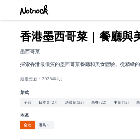
香港墨西哥菜 | 餐廳與
墨西哥菜
探索香港最優質的墨西哥菜餐廳和美食體驗。從精緻的
最後更新：2026年4月
菜式
全部
日本菜
(
27
)
法國菜
(
23
)
西餐
(
22
)
中菜
(
12
)
西
地區
全港
港島