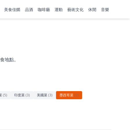
美食佳餚
品酒
咖啡廳
運動
藝術文化
休閒
音樂
食地點。
菜
(
5
)
印度菜
(
3
)
美國菜
(
3
)
墨西哥菜
(
2
)