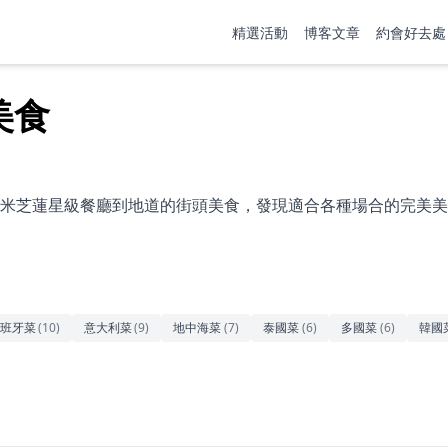
精選活動
博客文章
約會好去處
美食
米芝蓮星級餐廳到地道的街頭美食，發現適合各種場合的完美美
班牙菜
(
10
)
意大利菜
(
9
)
地中海菜
(
7
)
泰國菜
(
6
)
多國菜
(
6
)
韓國