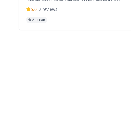
款待客人。餐廳可容納約15至20人，設有戶外座位，可
5.0
·
2
reviews
欣賞街景，提供迷人的國際氛圍，讓人聯想到異國小
巷。熱門菜式包括配長條形玉米片和奶油芝士的墨西哥
Mexican
湯、配焗芝士、牛油果醬、莎莎醬和奶油芝士的墨西哥
風格玉米片（可選擇添加肉類），以及手撕豬肉捲餅。
餐廳歡迎寵物，提供輕鬆的環境，非常適合一邊享用飲
品一邊觀賞街景。XOCO 位於摩羅廟街，周圍環繞著外
籍人士酒吧，從香港站沿中環至半山自動扶梯即可輕鬆
到達。餐廳接受多種付款方式，包括Visa、萬事達卡、
美國運通卡和現金，另加10%服務費，並提供酒精飲
品。