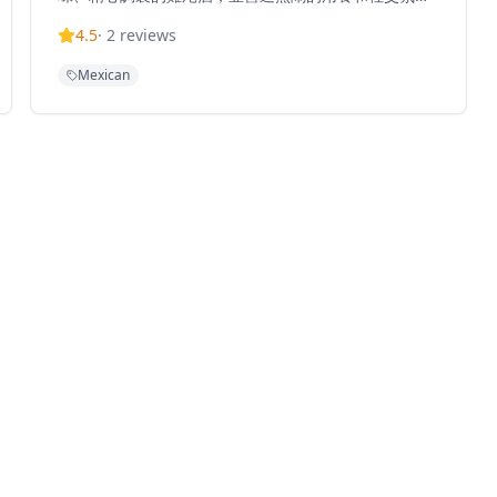
圍。餐廳提供傳統墨西哥菜餚，同時備有豐富的飲品菜
4.5
·
2
reviews
單，包括特色雞尾酒和各種飲品。El Chapo提供輕鬆的
用餐體驗，充滿活力的氛圍讓客人彷彿置身墨西哥。餐
Mexican
廳每日營業時間為上午7點至晚上11點，適合早餐用餐
和深夜聚會。位於繁華的荷李活道，El Chapo為歷史悠
久的上環區帶來正宗的墨西哥飲食文化，提供堂食體驗
和各平台外送服務。