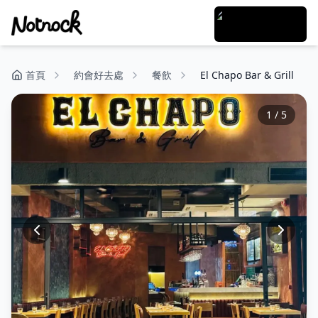
首頁
約會好去處
餐飲
El Chapo Bar & Grill
1
/
5