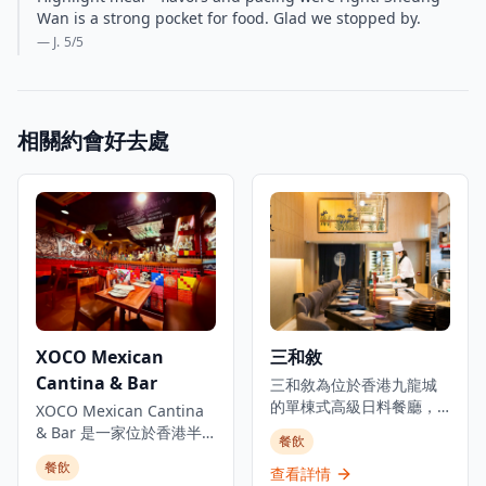
Wan is a strong pocket for food. Glad we stopped by.
— J.
5
/5
相關約會好去處
XOCO Mexican
三和敘
Cantina & Bar
三和敘為位於香港九龍城
的單棟式高級日料餐廳，
XOCO Mexican Cantina
集結三大傳統日本料理：
& Bar 是一家位於香港半
餐飲
壽司、鐵板燒、爐端燒的
山區的溫馨墨西哥餐廳。
餐飲
日式餐飲概念。環境優美
查看詳情
餐廳以令人興奮的當代墨