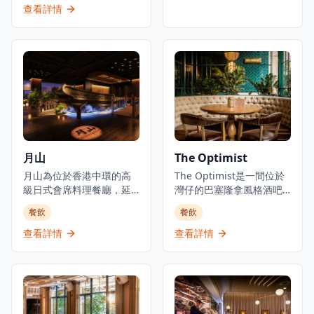
舒適，適合情侶約會、好
西哥風味和屢獲殊榮的瑪
查看詳情
友聚會及商業用餐。餐廳
格麗特雞尾酒為特色，在
以優質食材呈獻高級日式
親密的環境中款待客人。
料理，提供卓越的無菜單
餐廳可容納約15至20人，
料理體驗。主要菜單包括
設有戶外座位，可欣賞街
三和敘御膳系列，如香煎
景，提供迷人的國際氛
法國鴨肝伴美國安格斯牛
圍，讓人聯想到異國小
柳御膳（HK$268起）、燒
巷。熱門菜式包括配長條
西京味噌銀鱈魚御膳
形玉米片和奶油芝士的墨
（HK$228起）等精緻料
西哥湯、配焗芝士、牛油
理。結合高級料理與聚會
果醬、莎莎醬和奶油芝士
月山
The Optimist
元素，三和敘致力於為客
的墨西哥風格玉米片（可
人提供頂級的日式用餐體
選擇添加肉類），以及手
月山為位於香港中環的高
The Optimist是一間位於
驗。
撕豬肉捲餅。餐廳歡迎寵
級日式會席料理餐廳，延
灣仔的巴塞隆拿風格酒吧
物，提供輕鬆的環境，非
續米芝蓮星級日本料理的
及西班牙烤肉餐廳，佔地
餐飲
餐飲
常適合一邊享用飲品一邊
血統。餐廳佔地3,000平方
三層，提供正宗慷慨的西
觀賞街景。XOCO 位於摩
呎，由資深廚藝團隊領
班牙北部用餐體驗。餐廳
查看詳情
查看詳情
羅廟街，周圍環繞著外籍
導，行政總廚黃冠華來自
專門提供新鮮海鮮塔、烤
人士酒吧，從香港站沿中
「日山」，專精於以美酒
優質肉類和傳統西班牙小
環至半山自動扶梯即可輕
配佳餚的會席料理，同時
食，採用免服務費經營模
鬆到達。餐廳接受多種付
提供廚師發辦壽司料理及
式。憑藉其西班牙北部料
款方式，包括Visa、萬事
各式地道和食選擇。餐廳
理和雞尾酒，The