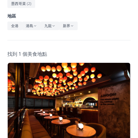
休閒
墨西哥菜
(
2
)
音樂
地區
全港
港島
九龍
新界
找到 1 個美食地點