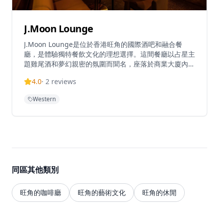
J.Moon Lounge
J.Moon Lounge是位於香港旺角的國際酒吧和融合餐
廳，是體驗獨特餐飲文化的理想選擇。這間餐廳以占星主
題雞尾酒和夢幻親密的氛圍而聞名，座落於商業大廈內，
為客人提供獨特的用餐和飲酒體驗。J.Moon提供悠閒的
4.0
·
2
reviews
用餐體驗，招牌菜和特色飲品，餐廳同時經營酒廊和融合
餐飲，為客人提供一個可以在輕鬆環境中享受飲品和融合
Western
料理的空間。無論是想要享受浪漫晚餐，還是尋找獨特聚
會場所，J.Moon Lounge都能提供難忘的體驗。餐廳的
占星主題設計充滿創意和神秘感，讓客人在欣賞獨特裝潢
的同時，品味精緻的美食和雞尾酒，感受時間放慢、煩惱
消散的輕鬆氛圍。
同區其他類別
旺角的咖啡廳
旺角的藝術文化
旺角的休閒