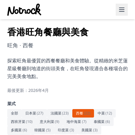
香港旺角餐廳與美食
精選活動
博客文章
旺角 · 西餐
約會好去處
探索旺角最優質的西餐餐廳和美食體驗。從精緻的米芝蓮
星級餐廳到地道的街頭美食，在旺角發現適合各種場合的
美食佳餚
完美美食地點。
品酒
最後更新：2026年4月
咖啡廳
菜式
運動
全部
日本菜
(
27
)
法國菜
(
23
)
西餐
(
22
)
中菜
(
12
)
西班牙菜
(
10
)
意大利菜
(
9
)
地中海菜
(
7
)
泰國菜
(
6
)
藝術文化
多國菜
(
6
)
韓國菜
(
5
)
印度菜
(
3
)
美國菜
(
3
)