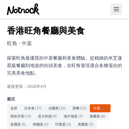
香港旺角餐廳與美食
精選活動
博客文章
旺角 · 中菜
約會好去處
探索旺角最優質的中菜餐廳和美食體驗。從精緻的米芝蓮
星級餐廳到地道的街頭美食，在旺角發現適合各種場合的
美食佳餚
完美美食地點。
品酒
最後更新：2026年4月
咖啡廳
菜式
運動
全部
日本菜
(
27
)
法國菜
(
23
)
西餐
(
22
)
中菜
(
12
)
西班牙菜
(
10
)
意大利菜
(
9
)
地中海菜
(
7
)
泰國菜
(
6
)
藝術文化
多國菜
(
6
)
韓國菜
(
5
)
印度菜
(
3
)
美國菜
(
3
)