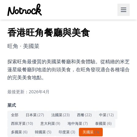
香港旺角餐廳與美食
精選活動
博客文章
旺角 · 美國菜
約會好去處
探索旺角最優質的美國菜餐廳和美食體驗。從精緻的米芝
蓮星級餐廳到地道的街頭美食，在旺角發現適合各種場合
美食佳餚
的完美美食地點。
品酒
最後更新：2026年4月
咖啡廳
菜式
運動
全部
日本菜
(
27
)
法國菜
(
23
)
西餐
(
22
)
中菜
(
12
)
西班牙菜
(
10
)
意大利菜
(
9
)
地中海菜
(
7
)
泰國菜
(
6
)
藝術文化
多國菜
(
6
)
韓國菜
(
5
)
印度菜
(
3
)
美國菜
(
3
)