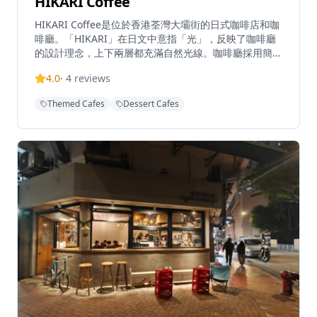
HIKARI Coffee
HIKARI Coffee是位於香港荃灣大壩街的日式咖啡店和咖
啡廳。「HIKARI」在日文中意指「光」，反映了咖啡廳
的設計理念，上下兩層都充滿自然光線。咖啡廳採用簡約
的日式室內設計，配有藤製家具和淺色內飾，營造輕鬆的
4.0
·
4
reviews
氛圍。HIKARI提供多款西式輕食、甜品及飲品，並在晚
上九點至十二點變身成夜間場所。這間咖啡廳以其寬敞的
Themed Cafes
Dessert Cafes
室內座位區而聞名，是用餐和休閒的熱門地點。