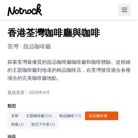
香港荃灣咖啡廳與咖啡
精選活動
博客文章
荃灣 · 甜品咖啡廳
約會好去處
探索荃灣最優質的甜品咖啡廳咖啡廳和咖啡體驗。從精緻
的主題咖啡廳到地道的精品咖啡店，在荃灣發現適合各種
美食佳餚
場合的完美咖啡廳地點。
品酒
最後更新：2026年4月
咖啡廳
類型
運動
全部
主題咖啡廳
(
24
)
精品咖啡
(
15
)
甜品咖啡廳
(
11
)
和風
(
2
)
英式下午茶
(
2
)
藝術文化
地區