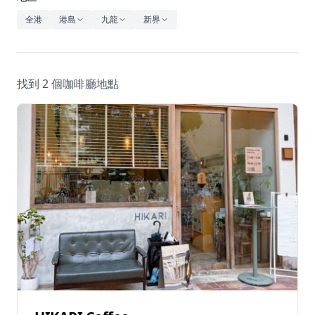
休閒
全港
港島
九龍
新界
音樂
找到 2 個咖啡廳地點