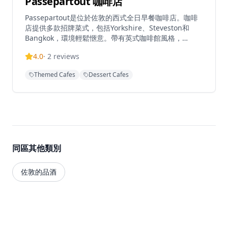
Passepartout 咖啡店
Passepartout是位於佐敦的西式全日早餐咖啡店。咖啡
店提供多款招牌菜式，包括Yorkshire、Steveston和
Bangkok，環境輕鬆愜意。帶有英式咖啡館風格，
Passepartout為繁忙的佐敦區提供了一個隱秘的早午餐
4.0
·
2
reviews
地點。餐廳在Tripadvisor上獲得3.8/5的評分，以其平日
輕鬆的氛圍和咖啡供應而聞名。
Themed Cafes
Dessert Cafes
同區其他類別
佐敦的品酒