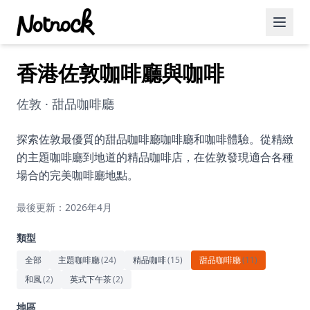
香港佐敦咖啡廳與咖啡
精選活動
博客文章
佐敦 · 甜品咖啡廳
約會好去處
探索佐敦最優質的甜品咖啡廳咖啡廳和咖啡體驗。從精緻
的主題咖啡廳到地道的精品咖啡店，在佐敦發現適合各種
美食佳餚
場合的完美咖啡廳地點。
品酒
最後更新：2026年4月
咖啡廳
類型
運動
全部
主題咖啡廳
(
24
)
精品咖啡
(
15
)
甜品咖啡廳
(
11
)
和風
(
2
)
英式下午茶
(
2
)
藝術文化
地區