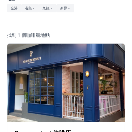
休閒
全港
港島
九龍
新界
音樂
找到 1 個咖啡廳地點