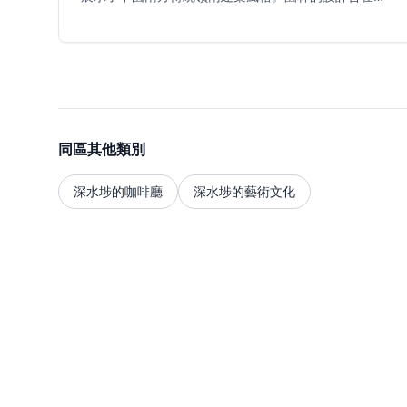
嶺南園林風格引入香港,靈感來自廣東省四大名園:東莞可
園、佛山梁園、順德清暉園和番禺餘蔭山房。園名「荔
枝角」中的「荔枝」正是嶺南地區的著名水果,園林以此
為主題,設有庭院、曲折迴廊和華麗裝飾,分為10個景點,
圍繞中央池塘而建。建築結構從中央池塘向四周輻射,由
門廊和迴廊連接,展示精緻的灰塑裝飾、優雅的木雕、石
雕、陶塑和以英德太湖石堆砌的假山。園林採用較長的
屋簷以反映南方潮濕氣候,色調以柔和的灰色為主,配以綠
同區其他類別
色和土紅色瓦片,屋簷下的彩色光纖燈在夜間增添魅力。
東門為主入口,通往一個開放式庭院,地面有鳳凰馬賽克,
深水埗的咖啡廳
深水埗的藝術文化
牆上有描繪古典神話故事的浮雕。遊客可探索六角亭、
跨越月池的拱橋和傳統石舫。園林提供教育課程,學生可
參與傳統文人活動,包括對聯比拼、下棋、賞花和品茶。
園區每日開放,免費入場,提供一個展示正宗南方中式園林
建築和文化的寧靜休憩空間。