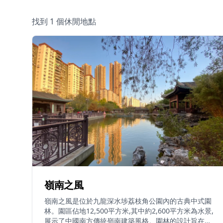
找到 1 個休閒地點
嶺南之風
嶺南之風是位於九龍深水埗荔枝角公園內的古典中式園
林。園區佔地12,500平方米,其中約2,600平方米為水景,
展示了中國南方傳統嶺南建築風格。園林的設計旨在將