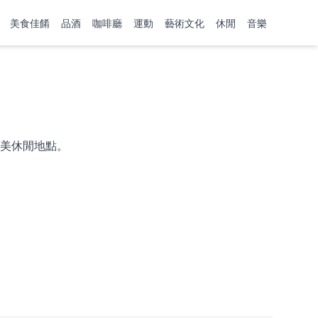
美食佳餚
品酒
咖啡廳
運動
藝術文化
休閒
音樂
美休閒地點。