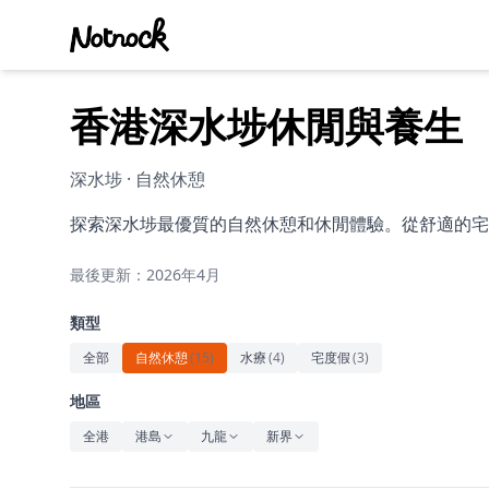
香港深水埗休閒與養生
深水埗 · 自然休憩
探索深水埗最優質的自然休憩和休閒體驗。從舒適的宅
最後更新：2026年4月
類型
全部
自然休憩
(
15
)
水療
(
4
)
宅度假
(
3
)
地區
全港
港島
九龍
新界