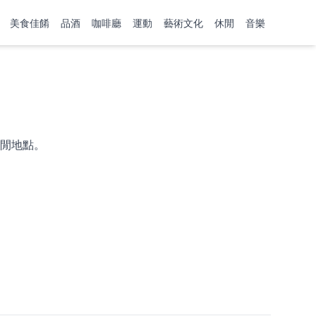
美食佳餚
品酒
咖啡廳
運動
藝術文化
休閒
音樂
閒地點。