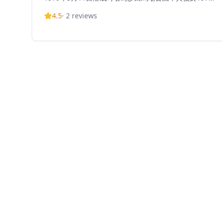
年9月18日改名為彭福公園，以紀念1972年至1979年擔
4.5
·
2
reviews
任香港賽馬會總經理的彭福少將（Major-General D.J.S.
Penfold）。 公園擁有廣闊的綠茵草地，扮演著「沙田
市肺」的角色，每月訪客超過一萬五千人次，為遊人提
供安全、清潔的環境。 彭福公園是本港的寵物友善場
地，亦可用作舉辦馬術比賽及其他社區活動。 值得一提
的是，公園曾是2008年奧運會馬術比賽的舉辦地。公園
位於沙田馬場內，鄰近城門河及何東樓。開放時間為早
上9時至下午5時（試閘日則於早上9時30分開放，一般
為星期二），每逢賽馬日及星期一關閉，如星期一為公
眾假期，公園會於當日開放，翌日則會關閉。彭福公園
為市民提供一個在市中心享受大自然的寧靜休憩空間。