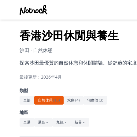
香港沙田休閒與養生
沙田 · 自然休憩
探索沙田最優質的自然休憩和休閒體驗。從舒適的宅度
最後更新：2026年4月
類型
全部
自然休憩
(
15
)
水療
(
4
)
宅度假
(
3
)
地區
全港
港島
九龍
新界