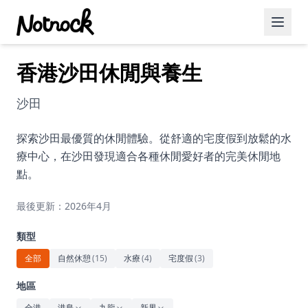
香港沙田休閒與養生
精選活動
博客文章
沙田
約會好去處
探索沙田最優質的休閒體驗。從舒適的宅度假到放鬆的水
療中心，在沙田發現適合各種休閒愛好者的完美休閒地
美食佳餚
點。
品酒
最後更新：2026年4月
咖啡廳
類型
運動
全部
自然休憩
(
15
)
水療
(
4
)
宅度假
(
3
)
藝術文化
地區
全港
港島
九龍
新界