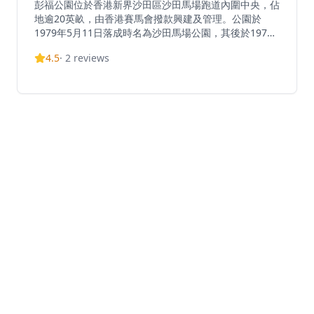
彭福公園位於香港新界沙田區沙田馬場跑道內圍中央，佔
地逾20英畝，由香港賽馬會撥款興建及管理。公園於
1979年5月11日落成時名為沙田馬場公園，其後於1979
年9月18日改名為彭福公園，以紀念1972年至1979年擔
4.5
·
2
reviews
任香港賽馬會總經理的彭福少將（Major-General D.J.S.
Penfold）。 公園擁有廣闊的綠茵草地，扮演著「沙田市
肺」的角色，每月訪客超過一萬五千人次，為遊人提供安
全、清潔的環境。 彭福公園是本港的寵物友善場地，亦
可用作舉辦馬術比賽及其他社區活動。 值得一提的是，
公園曾是2008年奧運會馬術比賽的舉辦地。公園位於沙
田馬場內，鄰近城門河及何東樓。開放時間為早上9時至
下午5時（試閘日則於早上9時30分開放，一般為星期
二），每逢賽馬日及星期一關閉，如星期一為公眾假期，
公園會於當日開放，翌日則會關閉。彭福公園為市民提供
一個在市中心享受大自然的寧靜休憩空間。