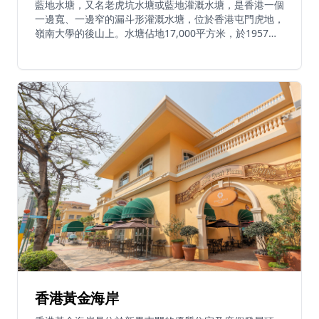
藍地水塘，又名老虎坑水塘或藍地灌溉水塘，是香港一個
一邊寬、一邊窄的漏斗形灌溉水塘，位於香港屯門虎地，
嶺南大學的後山上。水塘佔地17,000平方米，於1957年
由當時港督葛量洪揭幕啟用。水塘原為灌溉用途，近年因
其獨特的綠色湖水和優美環境而成為打卡熱點和行山新手
必去景點。水塘是屯門徑的必經之地，被譽為「屯門人的
後花園」。遊客可在橋上漫步，向九徑山方向眺望，欣賞
壯麗景色。
香港黃金海岸