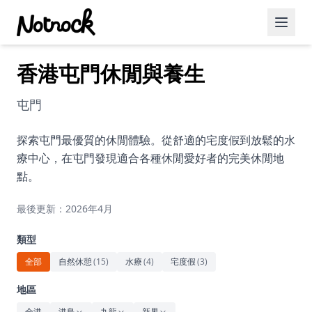
香港屯門休閒與養生
精選活動
博客文章
屯門
約會好去處
探索屯門最優質的休閒體驗。從舒適的宅度假到放鬆的水
療中心，在屯門發現適合各種休閒愛好者的完美休閒地
美食佳餚
點。
品酒
最後更新：2026年4月
咖啡廳
類型
運動
全部
自然休憩
(
15
)
水療
(
4
)
宅度假
(
3
)
藝術文化
地區
全港
港島
九龍
新界