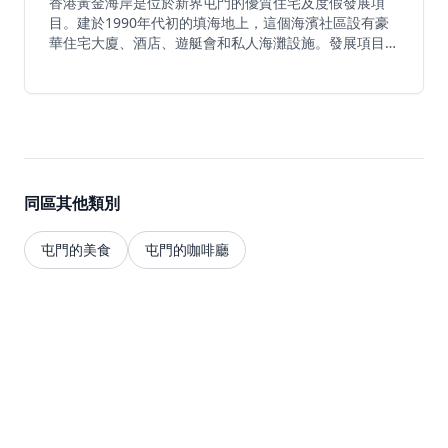
香港黃金海岸是位於新界屯門的優質住宅及度假發展項
目。建於1990年代初的填海地上，這個海濱社區設有豪
華住宅大廈、酒店、遊艇會和私人海灘設施。發展項目提
供度假式生活體驗，可直達黃金泳灘，配備康樂設施，享
有青山灣景色，同時距離香港市中心不到30分鐘車程，
交通便利。
同區其他類別
屯門的美食
屯門的咖啡廳