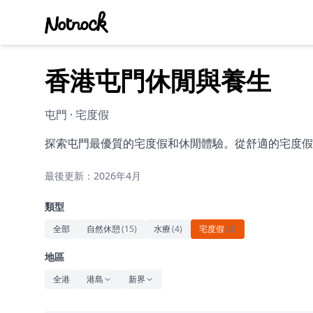
香港屯門休閒與養生
屯門 · 宅度假
探索屯門最優質的宅度假和休閒體驗。從舒適的宅度假
最後更新：2026年4月
類型
全部
自然休憩
(
15
)
水療
(
4
)
宅度假
(
3
)
地區
全港
港島
新界