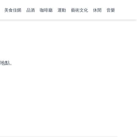
美食佳餚
品酒
咖啡廳
運動
藝術文化
休閒
音樂
地點。