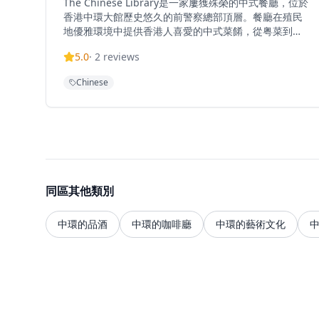
The Chinese Library是一家屢獲殊榮的中式餐廳，位於
香港中環大館歷史悠久的前警察總部頂層。餐廳在殖民
地優雅環境中提供香港人喜愛的中式菜餚，從粤菜到潮
州菜，從川菜到上海菜。以現代點心和傳統中式料理聞
5.0
·
2
reviews
名，餐廳提供早午餐、午餐和晚餐，設有高級用餐室和
可俯瞰庭院的露台座位。每道點心和菜餚都精心製作，
Chinese
根植於傳統但以現代風格重新詮釋。
同區其他類別
中環的品酒
中環的咖啡廳
中環的藝術文化