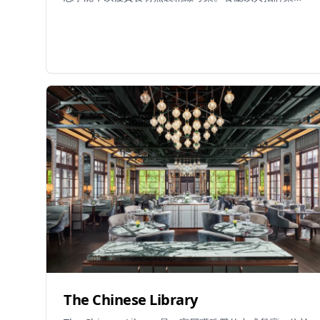
聞名，包括脆皮椒鹽雞、炒龍蝦、釀雞翼和無錫排骨。
營致會館隸屬於ZS Hospitality集團，提供午餐和晚餐服
務。餐廳每日營業，午餐時間為11:30-15:00，晚餐時間
為18:00-23:00，在優雅的環境中提供高級粵菜用餐體
驗。
The Chinese Library