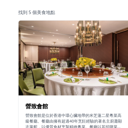
找到 5 個美食地點
營致會館
營致會館是位於香港中環心臟地帶的米芝蓮二星粵菜高
級餐廳。餐廳由擁有超過40年烹飪經驗的著名主廚蕭顯
志掌舵，以優質食材烹製精緻粵菜。餐廳以其招牌菜式