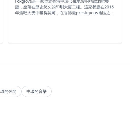
Foxglove是一家位於香港中環心臟地帶的精緻酒吧餐
廳，坐落在歷史悠久的印刷大廈二樓。這家餐廳在2016
年酒吧大獎中獲得認可，在香港最prestigious地區之一
提供優雅的用餐和飲酒體驗。該場所在週三至週六晚上
提供現場音樂表演，為客人營造氣氛濃厚的環境。位於
著名的蘭桂坊區附近，Foxglove在精緻的環境中提供午
餐和晚餐服務，將優質美食與精心調製的飲品相結合。
這家餐廳被列入世界50最佳發現指南，突顯了其在香港
競爭激烈的美食界中作為著名用餐目的地的聲譽。
中環的休閒
中環的音樂