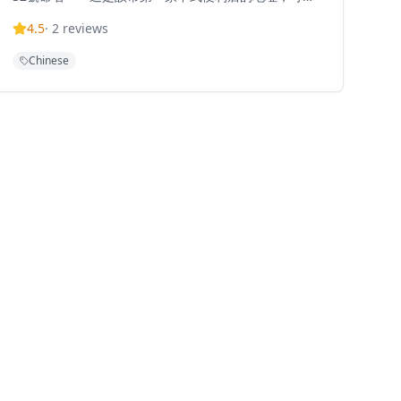
溯至1891年——代表了對傳統中式用餐的現代詮釋。自
4.5
·
2
reviews
2014年在香港開業以來，這個創新概念以其當代中式料
理方式改變了精緻餐飲。餐廳被廣泛認為提供「香港最
Chinese
佳北京烤鴨」，並採用最優質的食材，從新鮮海鮮到自
製點心，以及頂級神戶和和牛。由Joyce Wang設計的香
港卅二公館贏得了多個著名獎項，包括2014年世界年度
最佳室內設計獎。