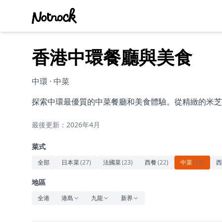
香港中環餐廳與美食
中環 · 中菜
探索中環最優質的中菜餐廳和美食體驗。從精緻的米芝
最後更新：2026年4月
菜式
全部
日本菜
(
27
)
法國菜
(
23
)
西餐
(
22
)
中菜
(
12
)
西
地區
全港
港島
九龍
新界