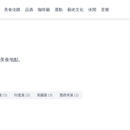
美食佳餚
品酒
咖啡廳
運動
藝術文化
休閒
音樂
美食地點。
菜
(
5
)
印度菜
(
3
)
美國菜
(
3
)
墨西哥菜
(
2
)