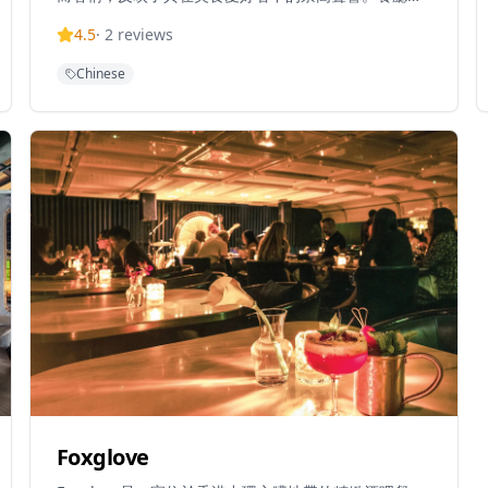
於威靈頓街威靈頓大廈3樓，每日提供午餐和晚餐服務，
4.5
·
2
reviews
人均消費約30美元，品嚐套餐由85美元起。大班樓專精
於傳統粤菜烹飪技術，以其正宗的中式烹飪藝術方法而
Chinese
備受推崇。
Foxglove