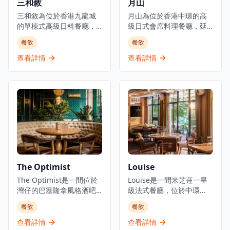
三和敘
月山
三和敘為位於香港九龍城
月山為位於香港中環的高
的單棟式高級日料餐廳，
級日式會席料理餐廳，延
集結三大傳統日本料理：
續米芝蓮星級日本料理的
餐飲
餐飲
壽司、鐵板燒、爐端燒的
血統。餐廳佔地3,000平方
日式餐飲概念。環境優美
呎，由資深廚藝團隊領
查看詳情
查看詳情
舒適，適合情侶約會、好
導，行政總廚黃冠華來自
友聚會及商業用餐。餐廳
「日山」，專精於以美酒
以優質食材呈獻高級日式
配佳餚的會席料理，同時
料理，提供卓越的無菜單
提供廚師發辦壽司料理及
料理體驗。主要菜單包括
各式地道和食選擇。餐廳
三和敘御膳系列，如香煎
專注於無菜單料理及會席
法國鴨肝伴美國安格斯牛
晚餐體驗，體現日本飲食
柳御膳（HK$268起）、燒
文化中「時令食材」的精
西京味噌銀鱈魚御膳
神。季節性輪換的無菜單
（HK$228起）等精緻料
套餐定價為港幣1,580元，
The Optimist
Louise
理。結合高級料理與聚會
帶領食客展開多道菜式的
元素，三和敘致力於為客
The Optimist是一間位於
美食之旅。餐廳位於H
Louise是一間米芝蓮一星
人提供頂級的日式用餐體
灣仔的巴塞隆拿風格酒吧
Queen's，提供精緻用餐
級法式餐廳，位於中環
驗。
及西班牙烤肉餐廳，佔地
體驗，採預約制服務。
PMQ（前已婚警察宿舍）
餐飲
餐飲
三層，提供正宗慷慨的西
的兩層歷史建築內，是香
班牙北部用餐體驗。餐廳
港的創意中心。這是JIA
查看詳情
查看詳情