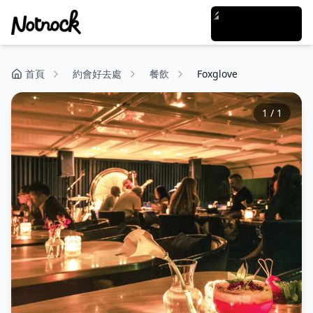
首頁
約會好去處
餐飲
Foxglove
1
/
1