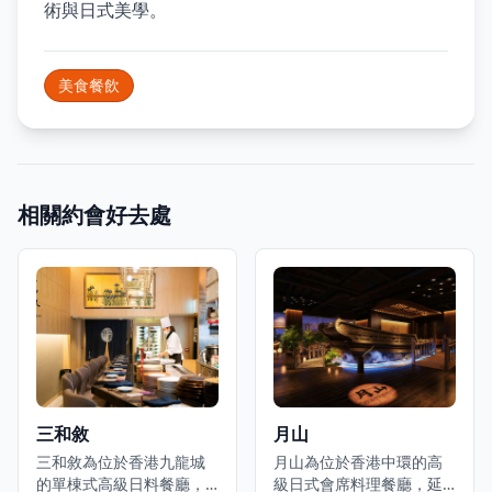
術與日式美學。
美食餐飲
相關約會好去處
三和敘
月山
三和敘為位於香港九龍城
月山為位於香港中環的高
的單棟式高級日料餐廳，
級日式會席料理餐廳，延