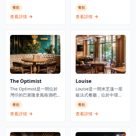
集結三大傳統日本料理：
續米芝蓮星級日本料理的
餐飲
餐飲
壽司、鐵板燒、爐端燒的
血統。餐廳佔地3,000平方
日式餐飲概念。環境優美
呎，由資深廚藝團隊領
查看詳情
查看詳情
舒適，適合情侶約會、好
導，行政總廚黃冠華來自
友聚會及商業用餐。餐廳
「日山」，專精於以美酒
以優質食材呈獻高級日式
配佳餚的會席料理，同時
料理，提供卓越的無菜單
提供廚師發辦壽司料理及
料理體驗。主要菜單包括
各式地道和食選擇。餐廳
三和敘御膳系列，如香煎
專注於無菜單料理及會席
法國鴨肝伴美國安格斯牛
晚餐體驗，體現日本飲食
柳御膳（HK$268起）、燒
文化中「時令食材」的精
西京味噌銀鱈魚御膳
神。季節性輪換的無菜單
（HK$228起）等精緻料
套餐定價為港幣1,580元，
The Optimist
Louise
理。結合高級料理與聚會
帶領食客展開多道菜式的
元素，三和敘致力於為客
The Optimist是一間位於
美食之旅。餐廳位於H
Louise是一間米芝蓮一星
人提供頂級的日式用餐體
灣仔的巴塞隆拿風格酒吧
Queen's，提供精緻用餐
級法式餐廳，位於中環
驗。
及西班牙烤肉餐廳，佔地
體驗，採預約制服務。
PMQ（前已婚警察宿舍）
餐飲
餐飲
三層，提供正宗慷慨的西
的兩層歷史建築內，是香
班牙北部用餐體驗。餐廳
港的創意中心。這是JIA
查看詳情
查看詳情
專門提供新鮮海鮮塔、烤
Group創辦人Yenn Wong
優質肉類和傳統西班牙小
與著名法籍主廚Julien
食，採用免服務費經營模
Royer（前亞洲50最佳餐廳