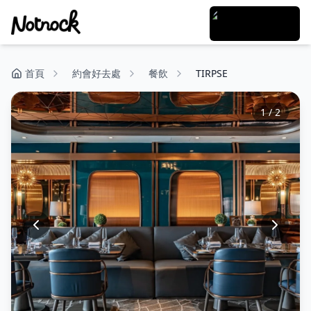
首頁
約會好去處
餐飲
TIRPSE
1
/
2