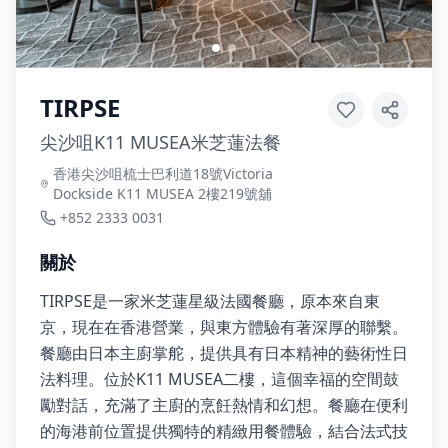
TIRPSE
尖沙咀K11 MUSEA米芝蓮法餐
香港尖沙咀梳士巴利道18號Victoria
Dockside K11 MUSEA 2樓219號舖
+852 2333 0031
關於
TIRPSE是一家米芝蓮星級法國餐廳，原本來自東
京，現在在香港營業，與東方體驗有著深厚的聯繫。
餐廳由日本主廚掌舵，提供具有日本精神的藝術性日
法料理。位於K11 MUSEA二樓，這個幸福的空間鼓
勵對話，充滿了主廚的烹飪熱情和幻想。餐廳在便利
的海港前位置提供獨特的精緻用餐體驗，結合法式技