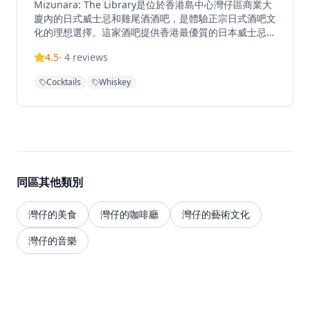
Mizunara: The Library是位於香港島中心灣仔區商業大
廈內的日式威士忌和雞尾酒酒吧，是體驗正宗日式酒吧文
化的理想選擇。這家酒吧提供香港最優質的日本威士忌、
蘇格蘭單一麥芽威士忌和特色雞尾酒選擇，威士忌收藏豐
4.5
·
4
reviews
富，從經典的日本威士忌到稀有的蘇格蘭單一麥芽，應有
盡有。這個私密的酒吧營造了正宗的日式氛圍，成為威士
Cocktails
Whiskey
忌愛好者和雞尾酒愛好者在繁華的灣仔區尋求精緻飲酒體
驗的首選目的地。專業調酒師不僅精通調酒技藝，更對威
士忌文化有深刻理解，能夠為客人推薦最適合的飲品。酒
吧的環境設計融合了日式簡約風格與現代舒適，營造出私
密而優雅的氛圍。無論是下班後的小酌，還是週末的夜生
活，Mizunara: The Library都能提供難忘的飲酒體驗，
讓您在品嚐優質威士忌和雞尾酒的同時，感受日式酒吧文
同區其他類別
化的獨特魅力。
灣仔的美食
灣仔的咖啡廳
灣仔的藝術文化
灣仔的音樂