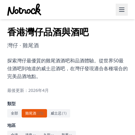
香港灣仔品酒與酒吧
精選活動
博客文章
灣仔 · 雞尾酒
約會好去處
探索灣仔最優質的雞尾酒酒吧和品酒體驗。從世界50最
佳酒吧到地道的威士忌酒吧，在灣仔發現適合各種場合的
美食佳餚
完美品酒地點。
品酒
最後更新：2026年4月
咖啡廳
類型
運動
全部
雞尾酒
(
25
)
威士忌
(
1
)
藝術文化
地區
全港
港島
九龍
新界