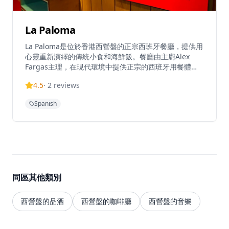
La Paloma
La Paloma是位於香港西營盤的正宗西班牙餐廳，提供用
心靈重新演繹的傳統小食和海鮮飯。餐廳由主廚Alex
Fargas主理，在現代環境中提供正宗的西班牙用餐體
驗。La Paloma在TripAdvisor上獲得4.3分（滿分5分）
4.5
·
2
reviews
的高評價，在香港13,641家餐廳中排名第284位。這家餐
廳以性感海灘酒吧風格經營，提供香港最好的小食和海鮮
Spanish
飯。餐廳週一至週日提供午餐和晚餐服務，午餐時間為下
午12時至4時，晚餐時間為下午6時至午夜12時。餐廳的
小食選擇豐富，從經典的西班牙小食到創新的現代演繹，
每一道都經過精心製作。海鮮飯是餐廳的招牌菜，選用優
質海鮮和米飯，經過傳統方法烹調，呈現最地道的西班牙
風味。餐廳的環境設計融合了西班牙海灘酒吧的輕鬆氛圍
與現代設計的優雅，營造出獨特而愉快的用餐體驗。無論
同區其他類別
是與朋友小聚還是浪漫約會，La Paloma都能提供難忘的
西班牙美食體驗。
西營盤的品酒
西營盤的咖啡廳
西營盤的音樂