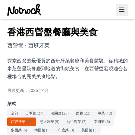
香港西營盤餐廳與美食
精選活動
博客文章
西營盤 · 西班牙菜
約會好去處
探索西營盤最優質的西班牙菜餐廳和美食體驗。從精緻的
米芝蓮星級餐廳到地道的街頭美食，在西營盤發現適合各
美食佳餚
種場合的完美美食地點。
品酒
最後更新：2026年4月
咖啡廳
菜式
運動
全部
日本菜
(
27
)
法國菜
(
23
)
西餐
(
22
)
中菜
(
12
)
西班牙菜
(
10
)
意大利菜
(
9
)
地中海菜
(
7
)
泰國菜
(
6
)
藝術文化
多國菜
(
6
)
韓國菜
(
5
)
印度菜
(
3
)
美國菜
(
3
)