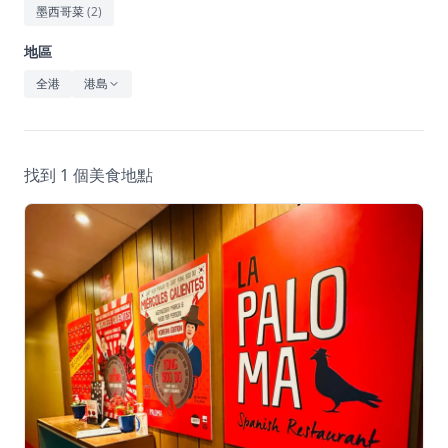
休閒
墨西哥菜
(
2
)
音樂
地區
全港
港島
找到 1 個美食地點