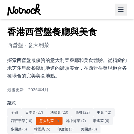
香港西營盤餐廳與美食
精選活動
博客文章
西營盤 · 意大利菜
約會好去處
探索西營盤最優質的意大利菜餐廳和美食體驗。從精緻的
米芝蓮星級餐廳到地道的街頭美食，在西營盤發現適合各
美食佳餚
種場合的完美美食地點。
品酒
最後更新：2026年4月
咖啡廳
菜式
運動
全部
日本菜
(
27
)
法國菜
(
23
)
西餐
(
22
)
中菜
(
12
)
西班牙菜
(
10
)
意大利菜
(
9
)
地中海菜
(
7
)
泰國菜
(
6
)
藝術文化
多國菜
(
6
)
韓國菜
(
5
)
印度菜
(
3
)
美國菜
(
3
)