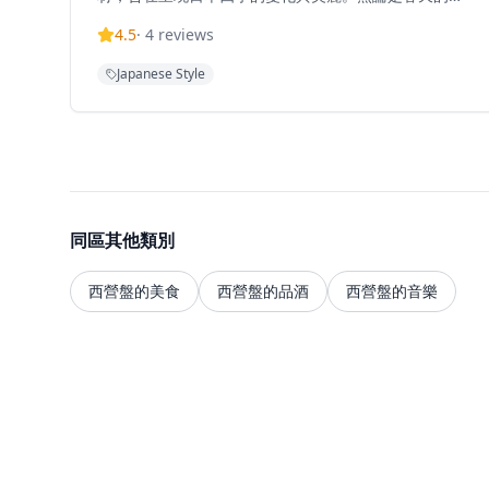
花餅、夏天的清涼抹茶冰淇淋、秋天的栗子甜點，還是
4.5
·
4
reviews
冬天的熱湯，每一口都讓人感受到濃厚的季節氛圍。此
外，咖啡屋內部裝潢以簡約的日式風格為主，搭配柔和
Japanese Style
的燈光和舒適的座位，為客人提供一個放鬆的環境。店
內還定期舉辦茶道和和菓子製作的工作坊，讓顾客能夠
親身體驗日本的傳統文化與藝術。和光咖啡屋不僅是一
個品味美食的地方，更是一個探索和欣賞日本文化的社
區空間
同區其他類別
西營盤的美食
西營盤的品酒
西營盤的音樂