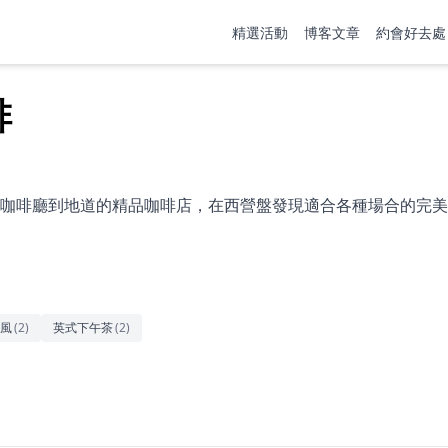
精選活動
博客文章
約會好去處
啡
咖啡廳到地道的精品咖啡店，在西營盤發現適合各種場合的完美
風
(
2
)
英式下午茶
(
2
)