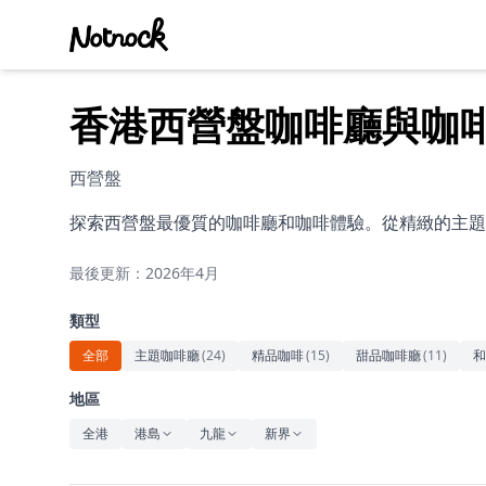
香港西營盤咖啡廳與咖
西營盤
探索西營盤最優質的咖啡廳和咖啡體驗。從精緻的主題
最後更新：2026年4月
類型
全部
主題咖啡廳
(
24
)
精品咖啡
(
15
)
甜品咖啡廳
(
11
)
和
地區
全港
港島
九龍
新界