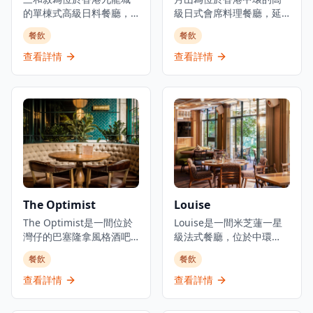
的單棟式高級日料餐廳，
級日式會席料理餐廳，延
集結三大傳統日本料理：
續米芝蓮星級日本料理的
餐飲
餐飲
壽司、鐵板燒、爐端燒的
血統。餐廳佔地3,000平方
日式餐飲概念。環境優美
呎，由資深廚藝團隊領
查看詳情
查看詳情
舒適，適合情侶約會、好
導，行政總廚黃冠華來自
友聚會及商業用餐。餐廳
「日山」，專精於以美酒
以優質食材呈獻高級日式
配佳餚的會席料理，同時
料理，提供卓越的無菜單
提供廚師發辦壽司料理及
料理體驗。主要菜單包括
各式地道和食選擇。餐廳
三和敘御膳系列，如香煎
專注於無菜單料理及會席
法國鴨肝伴美國安格斯牛
晚餐體驗，體現日本飲食
柳御膳（HK$268起）、燒
文化中「時令食材」的精
西京味噌銀鱈魚御膳
神。季節性輪換的無菜單
（HK$228起）等精緻料
套餐定價為港幣1,580元，
The Optimist
Louise
理。結合高級料理與聚會
帶領食客展開多道菜式的
元素，三和敘致力於為客
The Optimist是一間位於
美食之旅。餐廳位於H
Louise是一間米芝蓮一星
人提供頂級的日式用餐體
灣仔的巴塞隆拿風格酒吧
Queen's，提供精緻用餐
級法式餐廳，位於中環
驗。
及西班牙烤肉餐廳，佔地
體驗，採預約制服務。
PMQ（前已婚警察宿舍）
餐飲
餐飲
三層，提供正宗慷慨的西
的兩層歷史建築內，是香
班牙北部用餐體驗。餐廳
港的創意中心。這是JIA
查看詳情
查看詳情
專門提供新鮮海鮮塔、烤
Group創辦人Yenn Wong
優質肉類和傳統西班牙小
與著名法籍主廚Julien