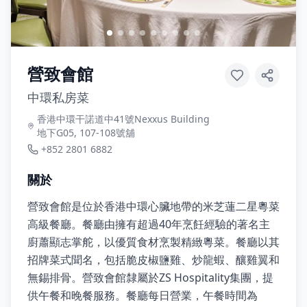
營致會館
中環私房菜
香港中環干諾道中41號Nexxus Building
地下G05, 107-108號舖
+852 2801 6882
關於
營致會館是位於香港中環心臟地帶的米芝蓮二星粵菜
高級餐廳。餐廳由擁有超過40年烹飪經驗的著名主
廚蕭顯志掌舵，以優質食材烹製精緻粵菜。餐廳以其
招牌菜式聞名，包括脆皮椒鹽雞、炒龍蝦、釀雞翼和
無錫排骨。營致會館隸屬於ZS Hospitality集團，提
供午餐和晚餐服務。餐廳每日營業，午餐時間為