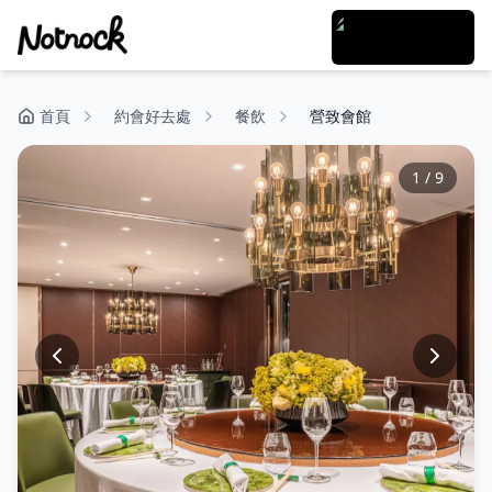
首頁
約會好去處
餐飲
營致會館
1
/
9