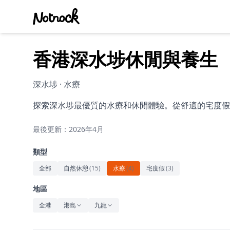
香港深水埗休閒與養生
深水埗 · 水療
探索深水埗最優質的水療和休閒體驗。從舒適的宅度假
最後更新：2026年4月
類型
全部
自然休憩
(
15
)
水療
(
4
)
宅度假
(
3
)
地區
全港
港島
九龍