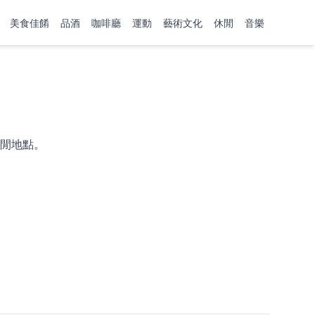
美食佳餚
品酒
咖啡廳
運動
藝術文化
休閒
音樂
閒地點。