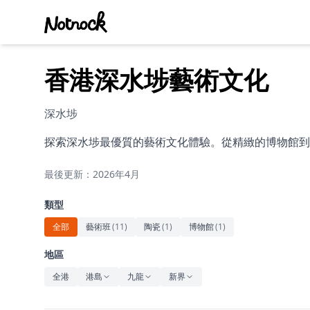
香港深水埗藝術文化
深水埗
探索深水埗最優質的藝術文化體驗。從精緻的博物館到
最後更新：2026年4月
類型
全部
藝術班
(
11
)
陶瓷
(
1
)
博物館
(
1
)
地區
全港
港島
九龍
新界