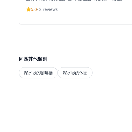
館和畫廊,展示香港的創意才華 。它為設計師提供展示創
5.0
·
2
reviews
意和交流意念的平台,設有孵化空間、展覽區域和創意協
作設施 。設計博物館開放時間為星期一、三至日上午11
時至晚上7時(公眾假期照常開放) 。場地提供設計創業培
育計劃(DIP),為期兩年,為新興設計師提供財政支援、培
訓、指導和網絡機會 。
同區其他類別
深水埗的咖啡廳
深水埗的休閒