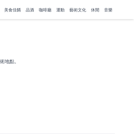
美食佳餚
品酒
咖啡廳
運動
藝術文化
休閒
音樂
術地點。