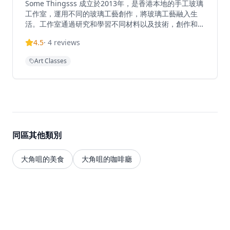
Some Thingsss 成立於2013年，是香港本地的手工玻璃
工作室，運用不同的玻璃工藝創作，將玻璃工藝融入生
活。工作室通過研究和學習不同材料以及技術，創作和實
驗玻璃藝術。除推出手工玻璃產品外，開設不同主題的玻
4.5
·
4
reviews
璃工作坊，讓公眾體驗製作玻璃藝術的樂趣。位於大角咀
的工作室提供定制和手工玻璃產品，使其成為香港工匠社
Art Classes
區中獨特的創意空間。
同區其他類別
大角咀的美食
大角咀的咖啡廳