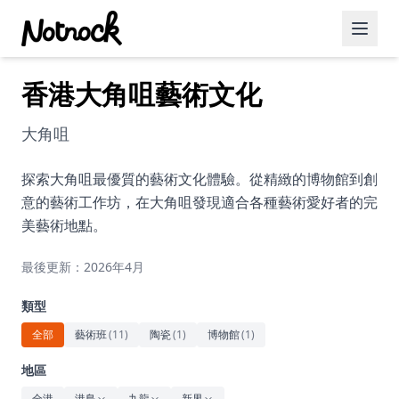
香港大角咀藝術文化
精選活動
博客文章
大角咀
約會好去處
探索大角咀最優質的藝術文化體驗。從精緻的博物館到創
意的藝術工作坊，在大角咀發現適合各種藝術愛好者的完
美食佳餚
美藝術地點。
品酒
最後更新：2026年4月
咖啡廳
類型
運動
全部
藝術班
(
11
)
陶瓷
(
1
)
博物館
(
1
)
藝術文化
地區
全港
港島
九龍
新界