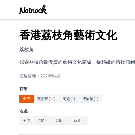
香港荔枝角藝術文化
荔枝角
探索荔枝角最優質的藝術文化體驗。從精緻的博物館到
最後更新：2026年4月
類型
全部
藝術班
(
11
)
陶瓷
(
1
)
博物館
(
1
)
地區
全港
港島
九龍
新界