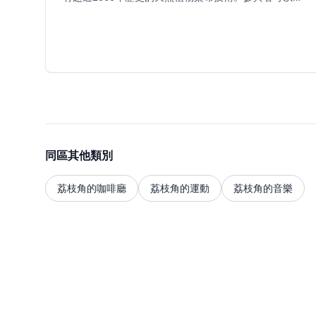
手體驗藍染課程，並帶走自己創作的作品。工作室還提
供藝術課程、藝術聚會及團隊建設活動。工作坊適合初
學者及有經驗的創作者，所有所需材料均有提供。微光
畫室提供舒適的環境，讓人探索藝術創意，並可應要求
安排外出教學活動。
同區其他類別
荔枝角的咖啡廳
荔枝角的運動
荔枝角的音樂