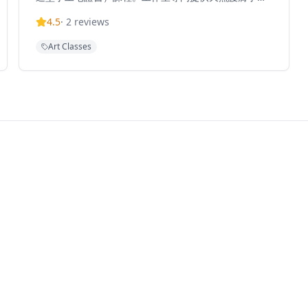
皂體驗課程，開設多種工作坊包括單皂體驗課程、洗頭
4.5
·
2
reviews
皂課程和咖啡渣皂工作坊。Soul Soap Studio提供環保
製皂體驗，參加者可以選擇不同的成分和技術來定制自
Art Classes
己的肥皂。工作室以韓式手工皂技術和天然製皂方法聞
名，提供適合初學者的單皂體驗和高階證書課程。