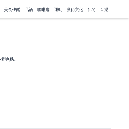
美食佳餚
品酒
咖啡廳
運動
藝術文化
休閒
音樂
術地點。