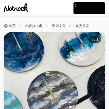
首頁
約會好去處
藝術文化
微光畫室
1
/
1