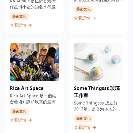
KA Atelier 是位於香港灣
工作室，專注於手工製作
仔星街小區的知名水墨畫
藝術文化
的陶瓷作品，展現出受海
工作室，提供廣受歡迎的
藝術文化
岸主題啟發的獨特設計。
查看詳情
水墨畫課程和獨特的創意
這家工作室提供各種陶藝
工作坊。工作室真正融合
查看詳情
產品，包括餐具、裝飾品
東西方藝術精髓，吸引了
和定制訂單，所有作品均
來自世界各地的學生和藝
採用傳統技術製作。遊客
術愛好者。無論是初學者
還可以參加工作坊，在專
還是進階學員，都能在這
業導師的指導下學習陶藝
裡找到適合的課程，從傳
技能並創作自己的作品，
統中國水墨畫技法到現代
從拉坯到上釉，體驗完整
創意藝術表達，KA Atelier
的陶藝製作過程。工作室
提供全面的藝術教育體
環境溫馨舒適，適合情
驗。工作室環境優雅寧
侶、朋友或家庭一起參
靜，為學員提供理想的創
Rica Art Space
Some Thingsss 玻璃
與，創造獨特的藝術體驗
作空間，讓每位參與者都
和美好回憶。無論是想要
工作室
能在專業導師的指導下探
Rica Art Space 是一個結
學習新技能的初學者，還
索和發展自己的藝術潛
合藝術知識和欣賞的畫廊
Some Thingsss 成立於
是尋求創作靈感的藝術愛
能。這裡不僅是學習繪畫
和工作室。位於灣仔，這
2013年，是香港本地的手
藝術文化
好者，Pottery By The Bay
的地方，更是文化交流和
個創意工作坊和畫廊提供
工玻璃工作室，運用不同
都能提供豐富的陶藝體
藝術文化
藝術創作的溫馨社區。
壓克力藝術即興創作工作
查看詳情
的玻璃工藝創作，將玻璃
驗，使其成為藝術愛好者
坊，沒有主題和時間限
工藝融入生活。工作室通
查看詳情
和休閒遊客的熱門目的
制，歡迎成人和兒童參與,
過研究和學習不同材料以