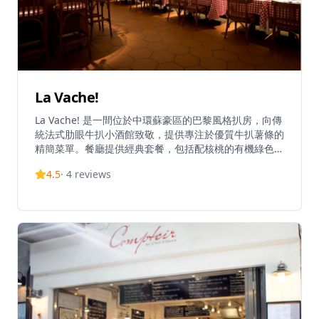
La Vache!
La Vache! 是一間位於中環蘇豪區的巴黎風格扒房，向傳
統法式肋眼牛扒小酒館致敬，提供專注於優質牛扒薯條的
精簡菜單。餐廳提供經典套餐，包括配核桃的有機綠色沙
律、300克美國農業部優質阿根廷草飼肋眼牛扒配招牌秘
4.5
·
4
reviews
製香草牛油醬，以及無限量手切法式薯條。牛扒油花豐
富，可按個人喜好選擇熟度，建議三至五成熟以達到最佳
嫩度和風味。無限量薯條即切即炸至香脆完美，服務員會
主動為客人添加。餐廳氛圍熱鬧輕鬆，配以昏暗燈光和復
古巴黎海報，非常適合朋友聚會和休閒用餐。餐廳曾獲得
OpenRice 2018年最佳餐廳獎，隸屬於Black Sheep
Restaurants集團。額外服務包括自攜酒水（港幣$350
開瓶費）、網上訂座，以及午餐訂座免費甜品和晚餐免費
氣泡酒等特別優惠。套餐每位港幣$418（未加一），在
中環區屬合理價位，但由於晚市經常爆滿，強烈建議提前