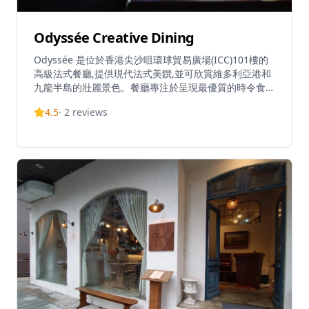
Odyssée Creative Dining
Odyssée 是位於香港尖沙咀環球貿易廣場(ICC)101樓的
高級法式餐廳,提供現代法式美饌,並可欣賞維多利亞港和
九龍半島的壯麗景色。餐廳專注於呈現最優質的時令食
材,新鮮烹調並注入創新和創意。作為ICC天際餐飲樓層唯
4.5
·
2
reviews
一的法式餐廳,Odyssée 提供精緻的服務和精心挑選的酒
單,帶來高級用餐體驗。營業時間為午餐中午12時至下午3
時(最後點餐時間下午2時30分),晚餐下午6時至晚上11時
(最後點餐時間晚上9時)。招牌菜式包括宮崎A4西冷牛
扒、舒芙蕾、酸種麵包和勃艮第蝸牛。餐廳提供多種菜單
選擇,包括午市自選套餐、Odyssée 優質午餐、晚市自選
套餐和 Odyssée 體驗品嚐菜單。