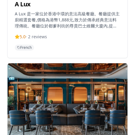
A Lux
A Lux 是一家位於香港中環的意法高級餐廳。餐廳提供主
廚精選套餐,價格為港幣1,888元,致力於傳承經典意法料
理傳統。餐廳位於都爹利街的尊貴巴士維爾大廈內,提供
奢華的用餐體驗,供應歐洲料理包括意大利、法國和比利
5.0
·
2
reviews
時菜式。餐廳接受信用卡付款,提供預訂服務和餐桌服務,
主要供應晚餐。他們也提供外送服務,包括番茄芝士火腿
French
等美食選擇。餐廳的裝潢典雅奢華，融合了意大利文藝復
興風格與法國現代設計元素，營造出無與倫比的優雅氛
圍。主廚精選套餐經過精心設計，從前菜到甜品，每一道
都展現了意法料理的精髓。餐廳選用頂級食材，包括進口
意大利芝士、法國鵝肝、比利時巧克力等，確保每一道菜
都達到最高品質標準。餐廳的葡萄酒選擇豐富，由專業侍
酒師為您推薦最適合的配餐選擇。無論是商務宴請、慶祝
特殊場合還是浪漫約會，A Lux都能提供難忘的用餐體
驗。