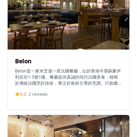
Belon
Belon是一家米芝蓮一星法國餐廳，位於香港中環蘇豪伊
利近街1-5號1樓。餐廳提供真誠的現代法國美食，植根
於傳統法國烹飪技術，專注於食材主導的烹調。行政總廚
Matthew Kirkley在標誌性烹飪機構擁有超過20年的經
5.0
·
2
reviews
驗，曾在舊金山COI餐廳獲得三顆米芝蓮星。親密的用餐
空間為Kirkley主廚的烹飪願景提供了完美的舞台，終極
體驗是他的七道菜「主廚精選」品嚐菜單。營業時間為星
期二至日18:00至22:00，星期一休息。餐廳在社交媒體
上保持活躍，Instagram擁有超過32,000名追隨者。
Belon位於充滿活力的蘇豪區，在保持法國根源的同時提
供精緻的現代感。