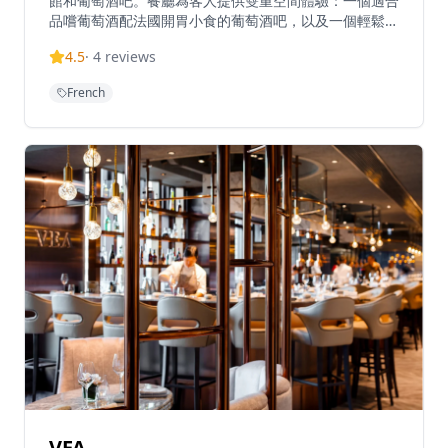
館和葡萄酒吧。餐廳為客人提供雙重空間體驗：一個適合
品嚐葡萄酒配法國開胃小食的葡萄酒吧，以及一個輕鬆休
閒的小酒館氛圍。菜單提供典型的歐洲開胃菜，包括沙丁
4.5
·
4
reviews
魚、蝸牛、肉醬凍，以及精心準備的肉類和魚類菜式，如
出色的韃靼牛肉。餐廳特色包括新鮮生蠔、松露意大利
French
餃、優質葡萄酒，並保持復古的蔚藍海岸氛圍，融合巴黎
的優雅與魅力。餐廳的裝潢靈感來自法國南部海岸的度假
勝地，營造出輕鬆愉悅的地中海氛圍。無論是與朋友小聚
品酒，還是享受一頓悠閒的法式晚餐，Nissa La Bella都
能提供完美的用餐體驗。餐廳的葡萄酒選擇豐富，從經典
法國葡萄酒到新世界佳釀，應有盡有，由專業侍酒師為您
推薦最適合的配餐選擇。
VEA