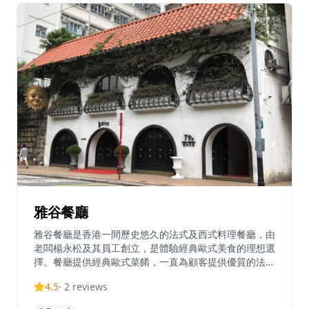
殊場合和創造難忘時刻的理想場所。
雅谷餐廳
雅谷餐廳是香港一間歷史悠久的法式及西式料理餐廳，由
老闆楊永松及其員工創立，是體驗經典歐式美食的理想選
擇。餐廳提供經典歐式菜餚，一直為顧客提供優質的法式
及西式料理，深受本地食客和遊客喜愛。位於跑馬地，雅
4.5
·
2
reviews
谷餐廳在溫馨優雅的環境中提供招牌菜式的用餐體驗，適
合情侶約會、商務宴請或慶祝特殊場合。餐廳的菜單融合