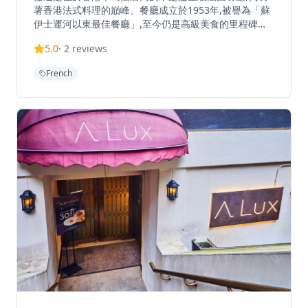
著香港法式料理的巔峰。餐廳成立於1953年,被譽為「蘇
伊士運河以東最佳餐廳」,至今仍是高級美食的里程碑。
餐廳提供精緻法式料理,在香港餐飲界享有盛譽,在
5.0
·
2
reviews
TripAdvisor上獲得4.5分評價,在香港13,622間餐廳中排
名第224位。餐廳位於著名半島酒店一樓,提供優雅的高級
French
用餐體驗,並設有代客泊車服務。