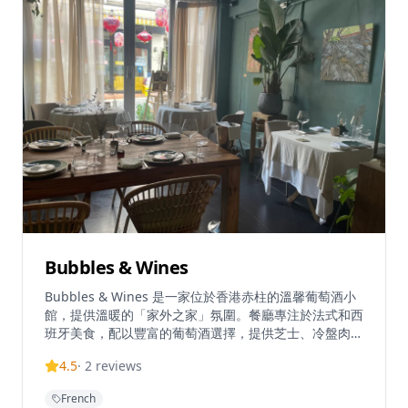
式菜餚如壓鴨等在小酒館環境中變得更平易近人而聞名。
Bubbles & Wines
Bubbles & Wines 是一家位於香港赤柱的溫馨葡萄酒小
館，提供溫暖的「家外之家」氛圍。餐廳專注於法式和西
班牙美食，配以豐富的葡萄酒選擇，提供芝士、冷盤肉類
和各種歐式菜餚，設有20個座位的親密空間。餐廳由
4.5
·
2
reviews
Evan和Ocean擁有，提供熱情款待和專業的葡萄酒推
薦。熱門菜式包括配百里香、大蒜、羊芝士和辣肉腸的蘑
French
菇（HK$120）、慢煮八爪魚配意式青瓜麵、橄欖、番茄