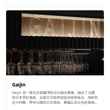
和番茄醬（HK$250）、牛腩扒配薯蓉、青豆和紅酒汁
（HK$280），以及簡單黑椒調味的中熟封門柳扒。餐廳
隱藏於赤柱市集附近，營造出舒適的歐洲氛圍，非常適合
朋友或家人聚會。營業時間為星期四16:00-23:00、星期
五16:00-23:00、星期六12:00-23:00和星期日12:00-
17:00（星期一至三休息）。餐廳適合家庭用餐，接受多
種付款方式，包括Visa、萬事達卡、美國運通卡、銀聯、
Apple Pay和現金，另加10%服務費。可透過WhatsApp
5721 6161或網上預訂系統預約。
Gaijin
Gaijin 是一家位於銅鑼灣的法日融合餐廳，融合了法國
和日本烹飪風格。這家日式燒烤屋提供燒烤食品、海鮮和
意大利麵，帶有法國和日本風味。餐廳以其出色的食物而
聞名，包括熱脆的牛角包和鵝肝等招牌菜。Gaijin 為每