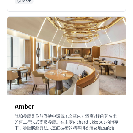
French
了傳統法式料理精髓與現代創意，選用優質食材，由經驗
豐富的廚師團隊精心烹製。無論是想要享受浪漫晚餐還是
品味經典歐式美食，雅谷餐廳都能提供難忘的用餐體驗，
讓客人在舒適的環境中品味精緻的法式料理。
Amber
琥珀餐廳是位於香港中環置地文華東方酒店7樓的著名米
芝蓮二星法式高級餐廳。在主廚Richard Ekkebus的指導
下，餐廳將經典法式烹飪技術的精準與香港及地區的活力