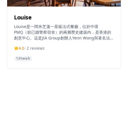
Louise
Louise是一間米芝蓮一星級法式餐廳，位於中環
PMQ（前已婚警察宿舍）的兩層歷史建築內，是香港的
創意中心。這是JIA Group創辦人Yenn Wong與著名法籍
主廚Julien Royer（前亞洲50最佳餐廳第一名Odette主
4.0
·
2
reviews
廚）的合作項目，提供溫馨的法式料理和真誠的款待服
務。餐廳由主廚Loïc Portalier掌舵，展現精緻的法式料
French
理，採用最優質的時令食材和傳統烹飪技術。Louise位
於香港PMQ的花園內，在優雅的歷史建築中提供高品質
的料理。