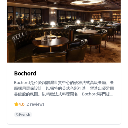
適而輕鬆的用餐氛圍。無論是商務宴請、慶祝特殊場合還
是浪漫約會，LALA都能提供難忘的用餐體驗，讓您在享
受精緻法式料理的同時，感受輕鬆友好的氛圍。
Bochord
Bochord是位於銅鑼灣世貿中心的優雅法式高級餐廳。餐
廳採用環保設計，以獨特的英式色彩打造，營造出優雅圖
書館般的氛圍。以精緻法式料理聞名，Bochord專門提供
高級餐飲和扒房服務。餐廳在TripAdvisor上獲得5.0高評
4.0
·
2
reviews
分，位列香港頂級餐廳之一。Bochord提供優質用餐體
驗，招牌菜包括濃郁海鮮風味配脆麵包殼的龍蝦濃湯，以
French
及以極致嫩滑著稱的法式鴨胸。餐廳營業時間為12:00-
23:00，接受預訂、現場候位和電話訂位。定位為慶祝特