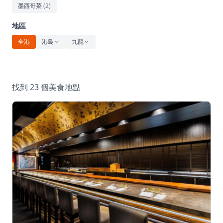
休閒
墨西哥菜
(
2
)
音樂
地區
全港
港島
九龍
找到 23 個美食地點