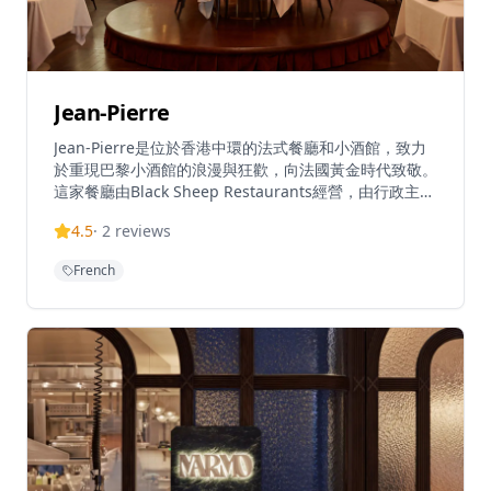
Jean-Pierre
Jean-Pierre是位於香港中環的法式餐廳和小酒館，致力
於重現巴黎小酒館的浪漫與狂歡，向法國黃金時代致敬。
這家餐廳由Black Sheep Restaurants經營，由行政主廚
Matthew Kirkley和主廚John Troupis掌舵。Jean-Pierre
4.5
·
2
reviews
提供正宗的法式用餐體驗，專注於傳統小酒館料理和待客
之道。餐廳每晚下午6點營業至深夜，是對巴黎迷人而奢
French
華小酒館的歡樂致敬。