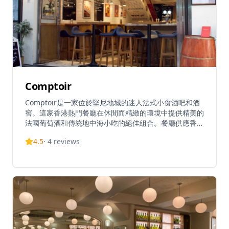
訂座。
Comptoir
Comptoir是一家位於堅尼地城的迷人法式小食酒吧和酒
窖。這家香港熱門餐廳在休閒而精緻的環境中提供精美的
法國葡萄酒和傳統地中海小吃的絕佳組合。餐廳供應香港
最高質量的法國/歐洲美食，每週的午餐菜單物超所值。
4.5
·
4
reviews
憑藉其溫馨的氛圍，Comptoir已成為堅尼地城的真正瑰
寶，絕對是葡萄酒愛好者和美食愛好者必訪的目的地。餐
廳每天從11:30營業至23:00，非常適合午餐和晚餐體
驗。