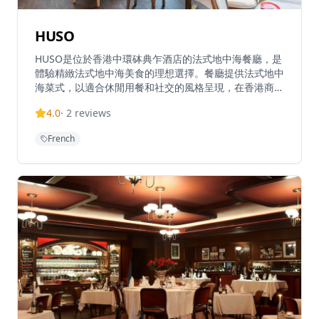
HUSO
HUSO是位於香港中環砵典乍酒店的法式地中海餐廳，是
體驗精緻法式地中海美食的理想選擇。餐廳提供法式地中
海菜式，以適合休閒用餐和社交的風格呈現，在香港商業
區中心提供高檔用餐體驗。餐廳環境優雅舒適，融合了法
4.0
·
2
reviews
式優雅與地中海風情，適合情侶約會、商務宴請或慶祝特
殊場合。每一道菜都選用優質食材，由經驗豐富的廚師團
French
隊精心烹製，確保呈現最正宗的風味。無論是想要享受浪
漫晚餐還是品味精緻法式料理，HUSO都能提供難忘的用
餐體驗，讓客人在舒適的環境中享受美食與美好時光。