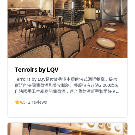
Terroirs by LQV
Terroirs by LQV是位於香港中環的法式酒吧餐廳，提供
廣泛的法國葡萄酒和美食體驗。餐廳擁有超過2,000款來
自法國手工生產商的葡萄酒，適合葡萄酒新手和愛好者。
場地設有兩個迷人的露台、酒吧和位於蘭桂坊上方的用餐
4.5
·
2
reviews
區，營造出探索法國風土和工藝的親密氛圍。配合其令人
印象深刻的葡萄酒選擇，Terroirs by LQV提供單點菜
單。餐廳在TripAdvisor上獲得4.7分(滿分5分)的評價，在
香港13,662家餐廳中排名第5059位。餐廳由以法國葡萄
酒和美食專業知識聞名的LQV經營。