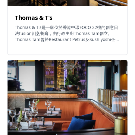
Thomas & T's
Thomas & T's是一家位於香港中環FOCO 22樓的創意日
法fusion割烹餐廳，由行政主廚Thomas Tam創立。
Thomas Tam曾於Restaurant Petrus及Sushiyoshi任
職，擁有深厚的法式及日式烹飪根基，餐廳是其前身概念
Decree by T的進化版本，佔用同一場地。餐廳菜單大膽
融合日本精緻技巧與法式烹調，創作出令人驚喜的菜式。
招牌菜包括劍魚叉燒飯（以頂級魚肉的牛油質感配上叉燒
的煙燻甜味）、吞拿魚雙重壽司（以熟成拖羅配風乾脫水
赤身，平衡濃郁與深層鮮味）、花膠天婦羅及石板烤喜知
次刺身。午市每位HK$680至$880，晚市每位
HK$1,680。自攜酒費HK$400。餐廳提供素食選擇，每
日午市12時至下午3時、晚市6時至晚上11時營業。