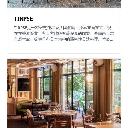
TIRPSE
TIRPSE是一家米芝蓮星級法國餐廳，原本來自東京，現
在在香港營業，與東方體驗有著深厚的聯繫。餐廳由日本
主廚掌舵，提供具有日本精神的藝術性日法料理。位於
K11 MUSEA二樓，這個幸福的空間鼓勵對話，充滿了主
廚的烹飪熱情和幻想。餐廳在便利的海港前位置提供獨特
的精緻用餐體驗，結合法式技術與日式美學。