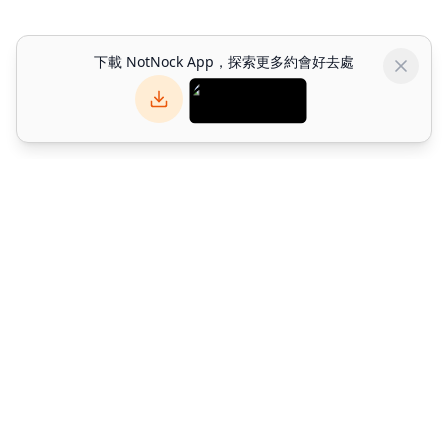
下載 NotNock App，探索更多約會好去處
NotNock
NotNock 是你的社交優先生活發現平台。與朋友一起發現香港好去
處 — 發掘餐廳、活動與約會好去處。下載應用程式或於網上探索。
©
2026
Alpha Match Technology Limited
. All rights reserved.
info@notnock.com
關於 NotNock
條款及細則