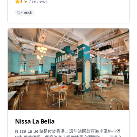
4.5
·
2
reviews
道菜親自挑選時令食材和海鮮，創造出非凡的法式西餐體
驗。餐廳每天上午11:30至晚上10:00營業，位於登龍街
French
Circle Tower（又稱永光中心）9樓。雖然座位空間不算
特別寬敞，但其優質的美食使其成為香港繁華的銅鑼灣區
尋求精緻法日融合料理的著名目的地。餐廳的菜單經過精
心設計，每一道菜都展現了法日融合料理的獨特魅力。從
經典的法式前菜到創新的日式燒烤，每一道都經過精心製
作，確保呈現最佳風味。餐廳的環境設計現代而優雅，營
造出舒適的用餐氛圍。無論是商務宴請、慶祝特殊場合還
是浪漫約會，Gaijin都能提供難忘的用餐體驗，讓您在品
嚐法日融合料理的同時，感受兩種飲食文化碰撞所帶來的
驚喜。
Nissa La Bella
Nissa La Bella是位於香港上環的法國蔚藍海岸風格小酒