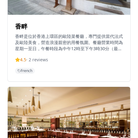
香畔
香畔是位於香港上環區的歐陸菜餐廳，專門提供當代法式
及歐陸美食，營造浪漫親密的用餐氛圍。餐廳營業時間為
星期一至日，午餐時段為中午12時至下午3時30分（最後
點餐時間下午2時30分），晚餐時段為下午6時至晚上10
4.5
·
2
reviews
時30分（最後點餐時間晚上9時30分）。餐廳提供晚餐套
餐，每位港幣500元，包括頭盤、麵包、主菜、甜品及飲
French
品，不需另加服務費，性價比極高。香畔以精緻的新派法
國美食聞名，菜式層次豐富，服務充滿人情味，深受香港
食客喜愛。