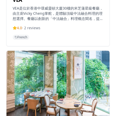
VEA是位於香港中環威靈頓大廈30樓的米芝蓮星級餐廳，
由主廚Vicky Cheng掌舵，是體驗頂級中法融合料理的理
想選擇。餐廳以創新的「中法融合」料理概念聞名，提供
8道菜品嚐套餐，每道菜都講述香港飲食文化和主廚童年
4.0
·
2
reviews
回憶的故事，展現了中法料理的完美融合。VEA獲得亞洲
50最佳餐廳認可，在頂樓位置提供卓越的用餐體驗和壯
French
麗景色，無論是日間還是夜晚，都能欣賞到香港的迷人景
色。餐廳環境優雅奢華，適合慶祝特殊場合、商務宴請或
享受浪漫晚餐，讓客人在欣賞壯麗景色的同時，品味精緻
的中法融合料理，感受主廚的創意與用心。