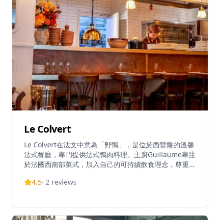
Le Colvert
Le Colvert在法文中意為「野鴨」，是位於西營盤的溫馨
法式餐廳，專門提供法式鴨肉料理。主廚Guillaume專注
於法國西南部菜式，加入自己的可持續飲食理念，尊重鴨
子的每個部位，將每個切塊都轉化為美味的法式菜餚。餐
4.5
·
2
reviews
廳直接從法國採購鴨肉，提供三種不同品種：朗德鴨、肥
鴨和沙朗鴨，每種都以傳統法式方法烹調。Le Colvert獲
得優秀評價，在TripAdvisor上獲得5.0分滿分評價，在香
港13,665家餐廳中排名第7203位。餐廳以將傳統高級法