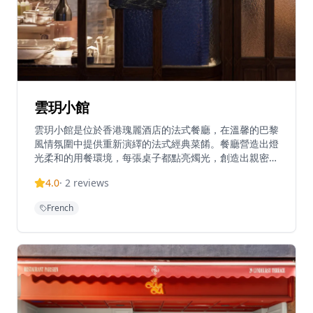
雲玥小館
雲玥小館是位於香港瑰麗酒店的法式餐廳，在溫馨的巴黎
風情氛圍中提供重新演繹的法式經典菜餚。餐廳營造出燈
光柔和的用餐環境，每張桌子都點亮燭光，創造出親密的
用餐體驗。餐廳於週三至週日晚上6時至10時30分營業，
4.0
·
2
reviews
並被50 Best Discovery評選為十大新開業餐廳之一。餐
廳提供常規用餐和6-12人私人用餐選擇。
French