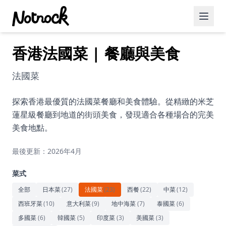
香港法國菜 | 餐廳與美食
精選活動
博客文章
法國菜
約會好去處
探索香港最優質的法國菜餐廳和美食體驗。從精緻的米芝
蓮星級餐廳到地道的街頭美食，發現適合各種場合的完美
美食佳餚
美食地點。
品酒
最後更新：2026年4月
咖啡廳
菜式
運動
全部
日本菜
(
27
)
法國菜
(
23
)
西餐
(
22
)
中菜
(
12
)
西班牙菜
(
10
)
意大利菜
(
9
)
地中海菜
(
7
)
泰國菜
(
6
)
藝術文化
多國菜
(
6
)
韓國菜
(
5
)
印度菜
(
3
)
美國菜
(
3
)