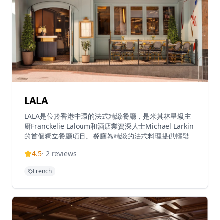
LALA
LALA是位於香港中環的法式精緻餐廳，是米其林星級主
廚Franckelie Laloum和酒店業資深人士Michael Larkin
的首個獨立餐廳項目。餐廳為精緻的法式料理提供輕鬆友
好的氛圍，以休閒的氛圍結合精緻料理，將高級餐飲與平
4.5
·
2
reviews
易近人的概念相結合。位於中環蘇豪區的心臟地帶，
LALA提供令人興奮的法式用餐體驗，平衡了精緻與親和
French
力。餐廳位於中環其中一個充滿活力的餐飲區域蘭桂坊台
的蘭桂坊大廈內。餐廳的菜單經過精心設計，每一道菜都
展現了主廚對法式料理的深刻理解和創意詮釋。從經典的
法式前菜到創新的現代演繹，每一道都經過精心製作，確
保呈現最佳風味。餐廳的環境設計現代而優雅，營造出舒