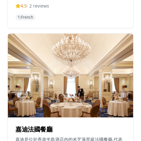
相結合。琥珀餐廳獲得米芝蓮星級認可及綠色米芝蓮星，
4.5
·
2
reviews
以其可持續發展理念而聞名。餐廳提供多種品嚐套餐，六
道菜套餐由2,058港元起,八道菜套餐為2,888港元,並設有
French
週末午餐體驗。琥珀餐廳以其創新的法式料理方法而聞
名,被視為香港頂級高級餐飲目的地之一。
嘉迪法國餐廳
嘉迪是位於香港半島酒店內的米芝蓮星級法國餐廳,代表