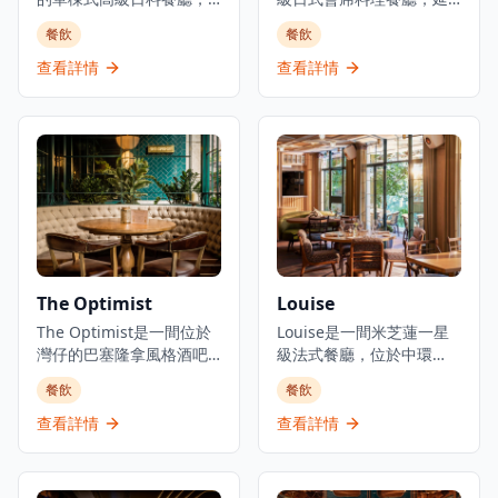
集結三大傳統日本料理：
續米芝蓮星級日本料理的
餐飲
餐飲
壽司、鐵板燒、爐端燒的
血統。餐廳佔地3,000平方
日式餐飲概念。環境優美
呎，由資深廚藝團隊領
查看詳情
查看詳情
舒適，適合情侶約會、好
導，行政總廚黃冠華來自
友聚會及商業用餐。餐廳
「日山」，專精於以美酒
以優質食材呈獻高級日式
配佳餚的會席料理，同時
料理，提供卓越的無菜單
提供廚師發辦壽司料理及
料理體驗。主要菜單包括
各式地道和食選擇。餐廳
三和敘御膳系列，如香煎
專注於無菜單料理及會席
法國鴨肝伴美國安格斯牛
晚餐體驗，體現日本飲食
柳御膳（HK$268起）、燒
文化中「時令食材」的精
西京味噌銀鱈魚御膳
神。季節性輪換的無菜單
（HK$228起）等精緻料
套餐定價為港幣1,580元，
The Optimist
Louise
理。結合高級料理與聚會
帶領食客展開多道菜式的
元素，三和敘致力於為客
The Optimist是一間位於
美食之旅。餐廳位於H
Louise是一間米芝蓮一星
人提供頂級的日式用餐體
灣仔的巴塞隆拿風格酒吧
Queen's，提供精緻用餐
級法式餐廳，位於中環
驗。
及西班牙烤肉餐廳，佔地
體驗，採預約制服務。
PMQ（前已婚警察宿舍）
餐飲
餐飲
三層，提供正宗慷慨的西
的兩層歷史建築內，是香
班牙北部用餐體驗。餐廳
港的創意中心。這是JIA
查看詳情
查看詳情
專門提供新鮮海鮮塔、烤
Group創辦人Yenn Wong
優質肉類和傳統西班牙小
與著名法籍主廚Julien
食，採用免服務費經營模
Royer（前亞洲50最佳餐廳