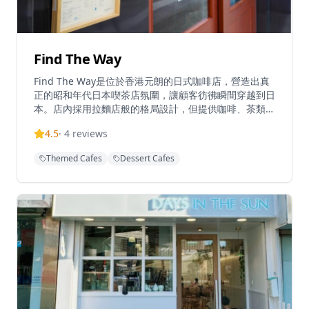
Find The Way
Find The Way是位於香港元朗的日式咖啡店，營造出真
正的昭和年代日本喫茶店氛圍，讓顧客彷彿瞬間穿越到日
本。店內採用拉麵店般的格局設計，但提供咖啡、茶類和
輕食，環境寧靜舒適。Find The Way提供多樣化菜單，
4.5
·
4
reviews
招牌菜式包括焦糖雞蛋布丁、楓糖漿鬆餅、藍橙梳打和檸
檬磅蛋糕等。餐廳採用靈活的經營概念，顧客可享用各種
Themed Cafes
Dessert Cafes
咖啡、茶類和輕食選擇。餐廳為尋求真正日式咖啡店體驗
的顧客提供精心調製的飲品和甜品，環境寧靜怡人。
Find The Way位置便利，距離朗屏地鐵站B2出口僅6分
鐘步程，交通十分方便。