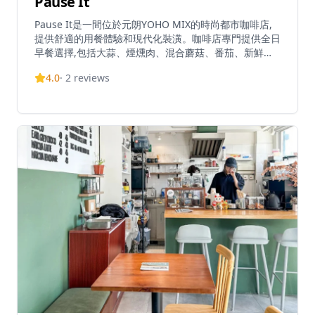
Pause It
Pause It是一間位於元朗YOHO MIX的時尚都市咖啡店,
提供舒適的用餐體驗和現代化裝潢。咖啡店專門提供全日
早餐選擇,包括大蒜、煙燻肉、混合蘑菇、番茄、新鮮沙
拉、香腸和完美烹調的雞蛋等豐盛組合。他們的招牌飲品
4.0
·
2
reviews
包括視覺上令人驚艷的黑芝麻拿鐵、竹炭牛奶咖啡和橙巧
克力摩卡,這些飲品不僅美味,而且極具拍照價值。該咖啡
店特別以其令人印象深刻的法式吐司配特濃咖啡牛油和精
細的拿鐵藝術而聞名,吸引了眾多咖啡愛好者。憑藉舒適
的座位和溫馨的氛圍,Pause It已在香港擴展了多家分店,
包括九龍地區的位置,成為休閒用餐和咖啡聚會的熱門地
點。咖啡店提供各種菜單選項,包括全日菜單、午餐套餐
和二人晚餐特別套餐,滿足全天不同的用餐偏好。