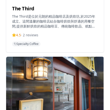
The Third
The Third是位於元朗的精品咖啡店及烘焙坊,於2025年
成立。這間溫馨的咖啡店結合咖啡烘焙與舒適的用餐空
間,提供新鮮烘焙的精品咖啡豆、傳統咖啡飲品、糕點和
班戟。作為咖啡店和咖啡豆批發供應商,The Third提供來
4.5
·
2
reviews
自哥倫比亞、埃塞俄比亞、尼加拉瓜、危地馬拉和巴西等
地的單一產區咖啡豆。小巧溫馨的空間可容納約10-12位
Specialty Coffee
顧客,為咖啡愛好者營造親密的氛圍。網上商店提供多種
不同處理法的咖啡豆,包括日曬、水洗和厭氧發酵等。香
港訂單滿$300免運費。