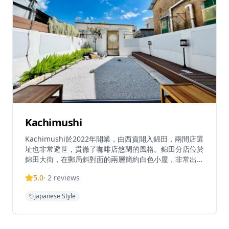
Kachimushi
Kachimushi於2022年開業，由西貢開入錦田，兩間店選
址也非常避世，貫徹了咖啡店悠閑的風格。錦田分店位於
錦田大街，在郵局斜對面的兩層簡約白色小屋，非常出
眾。咖啡店室內設榻榻米座位，餐檯之間距離充足，毫無
5.0
·
2
reviews
壓迫感。戶外設露天日式庭園，用砂石和草木砌出枯山水
的自然園景，散發禪學美感，是店內最人氣的打卡位。這
Japanese Style
家錦田咖啡店主要供應咖啡和輕食，平時少見的Dutch
Baby Pancake更是這裡的名菜。在鑄鐵鍋烤製而成的荷
蘭班㦸外脆內軟，灑上糖霜後賣相一流。喜歡鹹食的必試