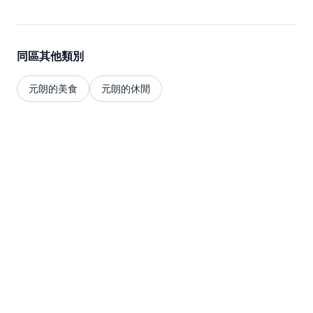
烤比爾芝士配吐司（$68），烘脆的多士醮上軟滑的Brie
Cheese，看得人食指大動。人均消費約$150-$200。必
點美食：無花果荷蘭鬆餅（$78）、烤比爾芝士配吐司
（$68）。營業時間：周一至日10:00-18:00。提示：須
同區其他類別
脫鞋入內，著鞋記得著襪啊～
元朗的美食
元朗的休閒