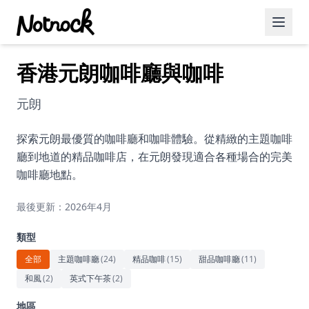
香港元朗咖啡廳與咖啡
精選活動
博客文章
元朗
約會好去處
探索元朗最優質的咖啡廳和咖啡體驗。從精緻的主題咖啡
廳到地道的精品咖啡店，在元朗發現適合各種場合的完美
美食佳餚
咖啡廳地點。
品酒
最後更新：2026年4月
咖啡廳
類型
運動
全部
主題咖啡廳
(
24
)
精品咖啡
(
15
)
甜品咖啡廳
(
11
)
和風
(
2
)
英式下午茶
(
2
)
藝術文化
地區