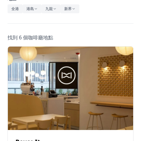
休閒
全港
港島
九龍
新界
音樂
找到 6 個咖啡廳地點