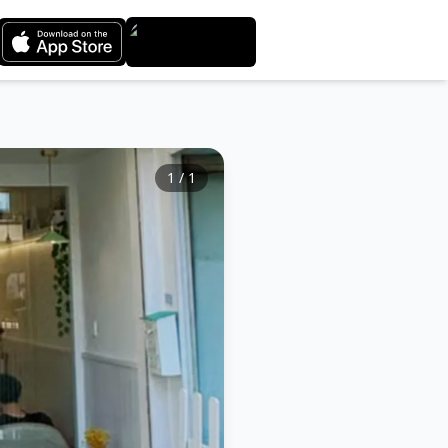
1
/
1