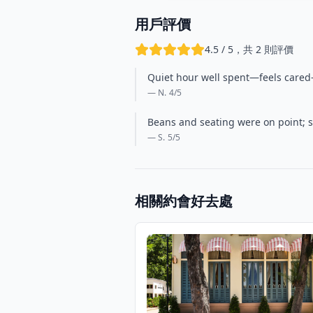
用戶評價
4.5 / 5，共 2 則評價
Quiet hour well spent—feels cared-f
— N.
4
/5
Beans and seating were on point; s
— S.
5
/5
相關約會好去處