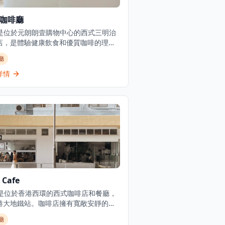
e咖啡廳
ve是位於元朗朗壹購物中心的西式三明治
店，是體驗健康飲食和優質咖啡的理想
。咖啡廳專門提供咖啡、健康食品和飲
廳
並設有健身元素，為注重健康生活方式
人提供全面的體驗。作為一家休閒餐飲
詳情
，提供西式三明治和飲品，環境現代清
讓客人可以在舒適的環境中享受美食。
啡廳以在元朗地區提供清新的咖啡廳用
驗而聞名，為尋求優質咖啡和輕食的顧
供堂食和外賣選擇。無論是想要享受健
餐、悠閒午餐還是與朋友共度下午時
Hive都能提供完美的體驗，讓客人在現
適的環境中享受美食與咖啡。
 Cafe
IF是位於香港西環的西式咖啡店和餐廳，
港大地鐵站。咖啡店擁有寬敞安靜的氛
環境休閒都市化，提供豐富的西式咖啡
廳
單，包括食物、咖啡和非酒精飲品。以