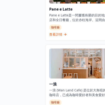
Pane e Latte
Pane e Latte是一間屢獲殊榮的目的
店和全日餐廳，位於赤柱海岸。這間由
Pirata Group經營的優雅意式咖啡廳
咖啡廳
感覺像意大利夢幻的海濱咖啡廳，持續
赤柱的週末人潮。從日出到日落，他們
查看詳情
坐下式早餐、午餐和晚餐，專門提供新
焙的意大利食品和海濱用餐體驗。餐廳
沉浸式烘焙概念經營，名稱喚起意大利
的「麵包和牛奶」。
一浪
一浪 (Wan Land Cafe) 是位於大角
咖啡店，已成為咖啡愛好者和美食愛好
熱門目的地。咖啡廳專門提供台灣菜、
咖啡廳
治和全日早餐選擇，營造舒適的氛圍，