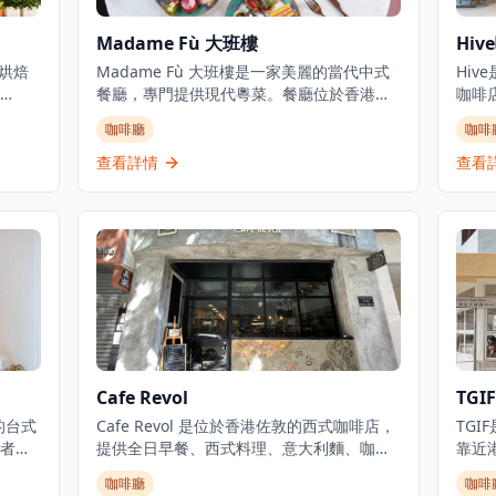
Madame Fù 大班樓
Hiv
地烘焙
Madame Fù 大班樓是一家美麗的當代中式
Hi
餐廳，專門提供現代粵菜。餐廳位於香港中
咖啡
，設計
環大館古蹟建築群內一座經過精美修復的
去處
咖啡廳
咖啡
吸引
1850年代殖民地建築中。餐廳提供精緻而輕
品，
提供
鬆的用餐環境，設有餐廳、酒吧和私人用餐
的客
查看詳情
查看
鮮烘
空間,俯瞰前殖民地建築群。Madame Fù提
場所
作為
供高級用餐體驗，在歷史建築環境中將傳統
新，
語中
粵菜風味與現代呈現方式相結合。
該咖
餐體
客提
康早
光，
代舒
Cafe Revol
TGIF
咀的台式
Cafe Revol 是位於香港佐敦的西式咖啡店，
TG
者的
提供全日早餐、西式料理、意大利麵、咖啡
靠近
三文
和甜品。咖啡店設有相當大的室內用餐區
圍，
咖啡廳
咖啡
具有
域，環境休閒並配有吧台座椅。位於佐敦德
店菜