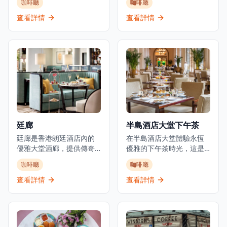
咖啡廳
咖啡廳
每一道菜品都融合了新鮮
間由Pirata Group經營的
的當季食材，旨在呈現日
優雅意式咖啡廳，設計感
查看詳情
查看詳情
本四季的變化與美麗。無
覺像意大利夢幻的海濱咖
論是春天的櫻花餅、夏天
啡廳，持續吸引赤柱的週
的清涼抹茶冰淇淋、秋天
末人潮。從日出到日落，
的栗子甜點，還是冬天的
他們提供坐下式早餐、午
熱湯，每一口都讓人感受
餐和晚餐，專門提供新鮮
到濃厚的季節氛圍。此
烘焙的意大利食品和海濱
外，咖啡屋內部裝潢以簡
用餐體驗。餐廳作為沉浸
約的日式風格為主，搭配
式烘焙概念經營，名稱喚
柔和的燈光和舒適的座
起意大利語中的「麵包和
位，為客人提供一個放鬆
牛奶」。
廷廊
半島酒店大堂下午茶
的環境。店內還定期舉辦
茶道和和菓子製作的工作
廷廊是香港朗廷酒店內的
在半島酒店大堂體驗永恆
坊，讓顾客能夠親身體驗
優雅大堂酒廊，提供傳奇
優雅的下午茶時光，這是
日本的傳統文化與藝術。
的朗廷下午茶體驗，是情
香港半島酒店位於尖沙咀
咖啡廳
咖啡廳
和光咖啡屋不僅是一個品
侶約會和優雅聚會的完美
的著名全日制國際餐廳。
味美食的地方，更是一個
選擇。這個品味裝飾的茶
這家餐廳位於半島酒店大
查看詳情
查看詳情
探索和欣賞日本文化的社
室風格酒廊提供輕早餐、
堂，以下午茶最為著名，
區空間
早午餐、下午茶和晚間雞
每天都能看到長長的排隊
尾酒，位於清新優雅的空
人龍和滿座的客人。下午
間內，作為大堂的戲劇性
茶套餐每人港幣468元，雙