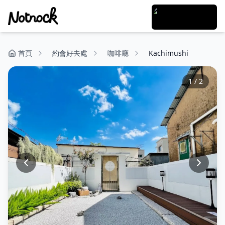
首頁
約會好去處
咖啡廳
Kachimushi
1
/
2