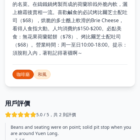
的名菜。在鑄鐵鍋烤製而成的荷蘭班㦸外脆內軟，灑
上糖霜後賣相一流。喜歡鹹食的必試烤比爾芝士配吐
司（$68），烘脆的多士醮上軟滑的Brie Cheese，
看得人食指大動。人均消費約$150-$200。必點美
食：無花果荷蘭鬆餅（$78）、烤比爾芝士配吐司
（$68）。營業時間：周一至日10:00-18:00。提示：
須脫鞋入內，著鞋記得著襪啊～
咖啡廳
和風
用戶評價
5.0 / 5，共 2 則評價
Beans and seating were on point; solid pit stop when you
are around Yuen Long.