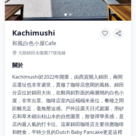
Kachimushi
和風白色小屋Cafe
元朗錦田永隆圍77號地舖
關於
Kachimushi於2022年開業，由西貢開入錦田，兩間
店選址也非常避世，貫徹了咖啡店悠閑的風格。錦田
分店位於錦田大街，在郵局斜對面的兩層簡約白色小
屋，非常出眾。咖啡店室內設榻榻米座位，餐檯之間
距離充足，毫無壓迫感。戶外設露天日式庭園，用砂
石和草木砌出枯山水的自然園景，散發禪學美感，是
店內最人氣的打卡位。這家錦田咖啡店主要供應咖啡
和輕食，平時少見的Dutch Baby Pancake更是這裡