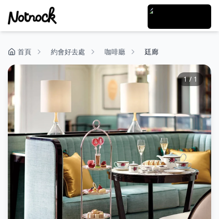
首頁
約會好去處
咖啡廳
廷廊
1
/
1