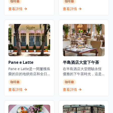
咖啡廳
咖啡廳
每一道菜品都融合了新鮮
徹了咖啡店悠閑的風格。
的當季食材，旨在呈現日
錦田分店位於錦田大街，
查看詳情
查看詳情
本四季的變化與美麗。無
在郵局斜對面的兩層簡約
論是春天的櫻花餅、夏天
白色小屋，非常出眾。咖
的清涼抹茶冰淇淋、秋天
啡店室內設榻榻米座位，
的栗子甜點，還是冬天的
餐檯之間距離充足，毫無
熱湯，每一口都讓人感受
壓迫感。戶外設露天日式
到濃厚的季節氛圍。此
庭園，用砂石和草木砌出
外，咖啡屋內部裝潢以簡
枯山水的自然園景，散發
約的日式風格為主，搭配
禪學美感，是店內最人氣
柔和的燈光和舒適的座
的打卡位。這家錦田咖啡
位，為客人提供一個放鬆
店主要供應咖啡和輕食，
Pane e Latte
半島酒店大堂下午茶
的環境。店內還定期舉辦
平時少見的Dutch Baby
茶道和和菓子製作的工作
Pane e Latte是一間屢獲殊
Pancake更是這裡的名
在半島酒店大堂體驗永恆
坊，讓顾客能夠親身體驗
榮的目的地烘焙店和全日
菜。在鑄鐵鍋烤製而成的
優雅的下午茶時光，這是
日本的傳統文化與藝術。
餐廳，位於赤柱海岸。這
荷蘭班㦸外脆內軟，灑上
香港半島酒店位於尖沙咀
咖啡廳
咖啡廳
和光咖啡屋不僅是一個品
間由Pirata Group經營的
糖霜後賣相一流。喜歡鹹
的著名全日制國際餐廳。
味美食的地方，更是一個
優雅意式咖啡廳，設計感
食的必試烤比爾芝士配吐
這家餐廳位於半島酒店大
查看詳情
查看詳情
探索和欣賞日本文化的社
覺像意大利夢幻的海濱咖
司（$68），烘脆的多士醮
堂，以下午茶最為著名，
區空間
啡廳，持續吸引赤柱的週
上軟滑的Brie Cheese，看
每天都能看到長長的排隊
末人潮。從日出到日落，
得人食指大動。人均消費
人龍和滿座的客人。下午
他們提供坐下式早餐、午
約$150-$200。必點美
茶套餐每人港幣468元，雙