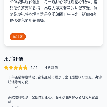
式傳統與現代創意，每一道點心都經過精心製作，搭
配優質茶葉和香檳，為客人帶來奢華的味覺享受。無
論是慶祝特殊場合還是享受悠閒下午時光，廷廊都能
提供難忘的用餐體驗。
咖啡廳
用戶評價
4.5 / 5，共 4 則評價
下午茶擺盤幾精緻，甜鹹配搭有層次，坐低慢慢嘆好舒服。尖沙
咀過嚟都方便。
— S.
4
/5
茶款選擇唔少，配搭做得細心。喺尖沙咀約會或者朋友聚都幾
啱。