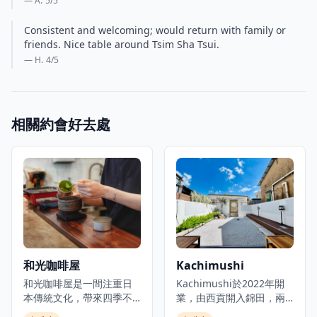
— A.
5
/5
Consistent and welcoming; would return with family or
friends. Nice table around Tsim Sha Tsui.
— H.
4
/5
相關約會好去處
和光咖啡屋
Kachimushi
和光咖啡屋是一間注重日
Kachimushi於2022年開
本傳統文化，帶來四季不
業，由西貢開入錦田，兩
同美食的咖啡館。這裡的
間店選址也非常避世，貫