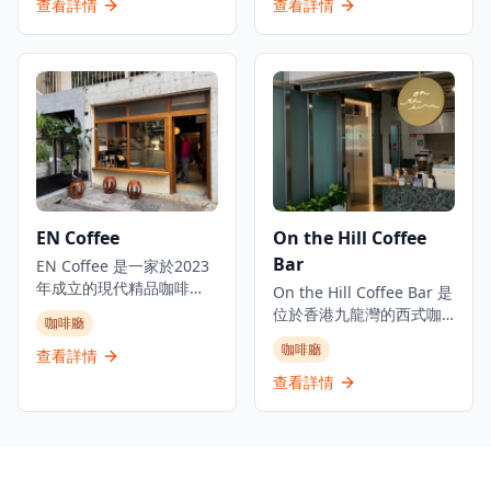
化的理想場所。
浪漫希臘藍色外牆而聞
適的環境和景觀，專門提
查看詳情
查看詳情
足您的需求，為客人提供
名，總是給人留下深刻印
供精品咖啡、自製烘焙食
難忘的咖啡體驗。
象，成為銅鑼灣區的標誌
品、甜點和果醬。咖啡廳
性咖啡店。這家親密的咖
位於夏愨街百德中心大廈2
啡店雖然空間緊湊，但提
樓，可乘電梯到達。營業
供舒適溫馨的氛圍，讓客
時間為週一至週五上午
人可以在繁忙的都市中享
8:30至下午5:30，週六和
受片刻寧靜。咖啡店專門
週日上午9:00至下午
提供優質咖啡，包括招牌
6:00。
拿鐵和意式濃縮咖啡，每
一杯都經過精心沖泡，展
EN Coffee
On the Hill Coffee
現咖啡的獨特風味。為繁
Bar
忙的銅鑼灣地區提供服
EN Coffee 是一家於2023
務，距離銅鑼灣地鐵站F1
年成立的現代精品咖啡
On the Hill Coffee Bar 是
出口僅需步行5分鐘，交通
店，位於香港中環心臟地
位於香港九龍灣的西式咖
咖啡廳
便利。無論是想要享受一
帶。咖啡廳提供簡約而富
啡店，專門提供精品咖
咖啡廳
杯優質咖啡，還是與朋友
裕的氛圍，服務優雅，提
查看詳情
啡、手工烘焙食品和創意
共度悠閒時光，Hogan
供大量精品咖啡選擇，配
飲品。這家咖啡店是香港
查看詳情
Coffee都能提供完美的體
有詳細品嚐筆記和優質茶
本地咖啡連鎖品牌的一部
驗。
飲。客人可以在舒適的室
分，致力於在香港不同地
內環境享用飲品，或利用
區推廣咖啡文化。位於牛
信興街階梯上的獨特戶外
頭角偉業街，相比附近繁
座位。咖啡廳週末營業時
忙的工業區，這家餐廳提