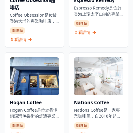
Coffee Obsession咖
Espresso Remedy
啡店
Espresso Remedy是位於
香港上環太平山街的專業
Coffee Obsession是位於
咖啡店，是體驗精品咖啡
香港大埔的專業咖啡店，
咖啡廳
文化的理想去處。這家咖
是咖啡愛好者探索精品咖
咖啡廳
啡店提供單一產地意式濃
查看詳情
啡的理想去處。這家簡約
縮咖啡以及精選的咖啡、
而認真的咖啡店專注於優
查看詳情
茶和特色飲品，每一杯都
質咖啡服務，以其對咖啡
經過精心沖泡，展現咖啡
工藝的專注而獲得認可，
的獨特風味。以優質咖啡
深受本地咖啡愛好者喜
和社區建設而聞名，
愛。咖啡店為客人提供舒
Espresso Remedy已成為
適的環境，無論是想要享
充滿活力的咖啡文化的一
受一杯精心沖泡的咖啡，
部分，將太平山街轉變為
還是與朋友共度悠閒時
香港最成功的士紳化地區
光，這裡都是完美的選
之一，擁有眾多時尚咖啡
擇。店內提供多種單品咖
店。咖啡店環境溫馨舒
啡和特色飲品，由經驗豐
Hogan Coffee
Nations Coffee
適，適合情侶約會、朋友
富的咖啡師精心製作，確
聚會或獨自享受咖啡時
保每一杯都展現最佳的風
Hogan Coffee是位於香港
Nations Coffee是一家專
光。無論是想要品嚐經典
味。Coffee Obsession以
銅鑼灣伊榮街的舒適專業
業咖啡屋，自2018年起在
意式濃縮咖啡還是探索不
在大埔區提供優質咖啡而
咖啡店，是體驗精品咖啡
香港營業。位於灣仔，這
咖啡廳
咖啡廳
同產地的單品咖啡，
聞名，是體驗專業咖啡文
的理想去處。以其獨特的
家咖啡店和咖啡廳提供舒
Espresso Remedy都能滿