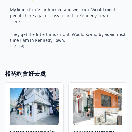
My kind of cafe: unhurried and well run. Would meet
people here again—easy to find in Kennedy Town.
— N.
5
/5
They get the little things right. Would swing by again next
time I am in Kennedy Town.
— S.
4
/5
相關約會好去處