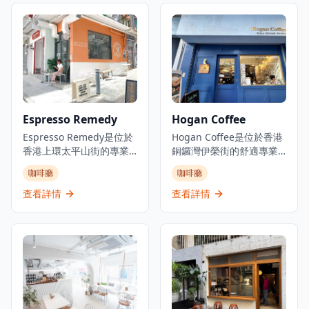
位，採用開放式佈局，店
深受本地咖啡愛好者喜
外也有空間供顧客享用咖
愛。咖啡店為客人提供舒
啡和輕食。Winston's
適的環境，無論是想要享
Coffee 提供各種每週特色
受一杯精心沖泡的咖啡，
活動，包括歡樂時光優
還是與朋友共度悠閒時
惠、主題夜晚和特價飲
光，這裡都是完美的選
品，成為當地人和遊客尋
擇。店內提供多種單品咖
找優質咖啡和休閒用餐的
啡和特色飲品，由經驗豐
Espresso Remedy
Hogan Coffee
熱門目的地。咖啡店使用
富的咖啡師精心製作，確
優質的澳洲咖啡豆，由專
Espresso Remedy是位於
保每一杯都展現最佳的風
Hogan Coffee是位於香港
業咖啡師精心沖泡，無論
香港上環太平山街的專業
味。Coffee Obsession以
銅鑼灣伊榮街的舒適專業
是濃縮咖啡、拿鐵還是手
咖啡店，是體驗精品咖啡
在大埔區提供優質咖啡而
咖啡店，是體驗精品咖啡
咖啡廳
咖啡廳
沖咖啡，都能滿足咖啡愛
文化的理想去處。這家咖
聞名，是體驗專業咖啡文
的理想去處。以其獨特的
好者的需求。晚上的雞尾
啡店提供單一產地意式濃
化的理想場所。
浪漫希臘藍色外牆而聞
查看詳情
查看詳情
酒吧氛圍輕鬆愉快，提供
縮咖啡以及精選的咖啡、
名，總是給人留下深刻印
各種創意雞尾酒和精選烈
茶和特色飲品，每一杯都
象，成為銅鑼灣區的標誌
酒，是下班後放鬆的理想
經過精心沖泡，展現咖啡
性咖啡店。這家親密的咖
場所。店內的輕食選擇豐
的獨特風味。以優質咖啡
啡店雖然空間緊湊，但提
富，從新鮮出爐的麵包到
和社區建設而聞名，
供舒適溫馨的氛圍，讓客
健康沙拉，應有盡有。
Espresso Remedy已成為
人可以在繁忙的都市中享
Winston's Coffee不僅是
充滿活力的咖啡文化的一
受片刻寧靜。咖啡店專門
一個咖啡店，更是堅尼地
部分，將太平山街轉變為
提供優質咖啡，包括招牌