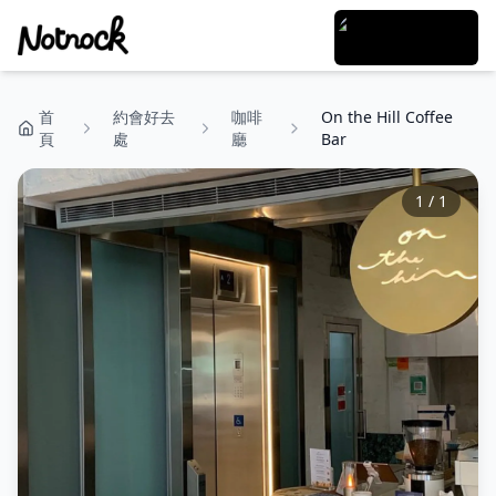
首
約會好去
咖啡
On the Hill Coffee
頁
處
廳
Bar
1
/
1