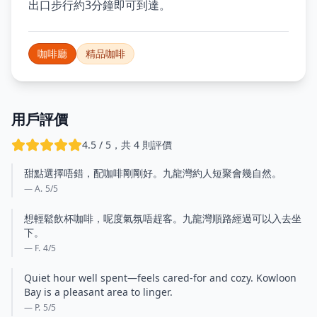
出口步行約3分鐘即可到達。
咖啡廳
精品咖啡
用戶評價
4.5 / 5，共 4 則評價
甜點選擇唔錯，配咖啡剛剛好。九龍灣約人短聚會幾自然。
— A.
5
/5
想輕鬆飲杯咖啡，呢度氣氛唔趕客。九龍灣順路經過可以入去坐
下。
— F.
4
/5
Quiet hour well spent—feels cared-for and cozy. Kowloon
Bay is a pleasant area to linger.
— P.
5
/5