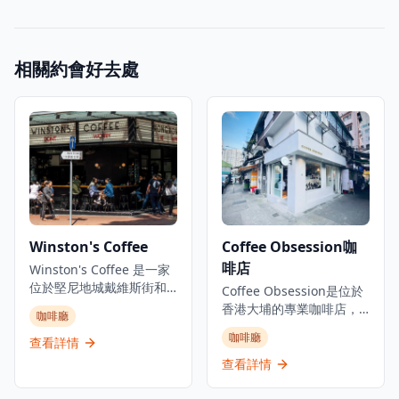
相關約會好去處
Winston's Coffee
Coffee Obsession咖
啡店
Winston's Coffee 是一家
位於堅尼地城戴維斯街和
Coffee Obsession是位於
福布斯街交界的鄰里咖啡
香港大埔的專業咖啡店，
咖啡廳
店兼雞尾酒吧。這家澳洲
是咖啡愛好者探索精品咖
咖啡廳
風格的咖啡店每日早上7點
查看詳情
啡的理想去處。這家簡約
開始供應優質咖啡，晚上
而認真的咖啡店專注於優
查看詳情
則轉變為雞尾酒吧氛圍。
質咖啡服務，以其對咖啡
店內提供有限的室內座
工藝的專注而獲得認可，