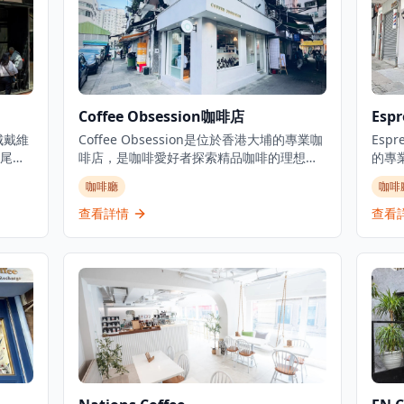
Coffee Obsession咖啡店
Esp
地城戴維
Coffee Obsession是位於香港大埔的專業咖
Esp
尾酒
啡店，是咖啡愛好者探索精品咖啡的理想去
的專
點開始
處。這家簡約而認真的咖啡店專注於優質咖
去處
咖啡廳
咖啡
氛
啡服務，以其對咖啡工藝的專注而獲得認
啡以
放式
可，深受本地咖啡愛好者喜愛。咖啡店為客
都經
查看詳情
查看
輕
人提供舒適的環境，無論是想要享受一杯精
優質咖
週特色活
心沖泡的咖啡，還是與朋友共度悠閒時光，
Re
價飲
這裡都是完美的選擇。店內提供多種單品咖
分，
休閒
啡和特色飲品，由經驗豐富的咖啡師精心製
地區
澳洲
作，確保每一杯都展現最佳的風味。Coffee
境溫
是濃
Obsession以在大埔區提供優質咖啡而聞
自享
咖啡
名，是體驗專業咖啡文化的理想場所。
濃縮
鬆愉
Esp
是下
人提
豐