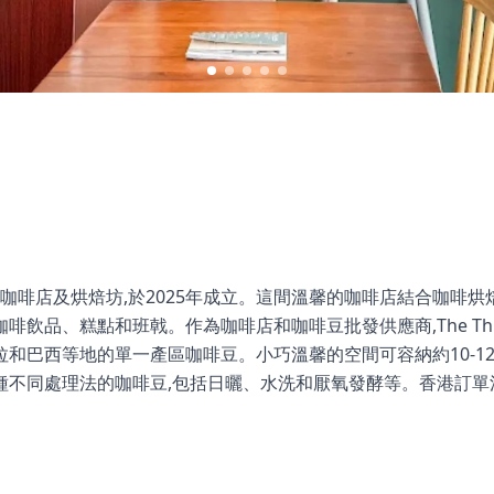
的精品咖啡店及烘焙坊,於2025年成立。這間溫馨的咖啡店結合咖啡
啡飲品、糕點和班戟。作為咖啡店和咖啡豆批發供應商,The Th
和巴西等地的單一產區咖啡豆。小巧溫馨的空間可容納約10-1
不同處理法的咖啡豆,包括日曬、水洗和厭氧發酵等。香港訂單滿