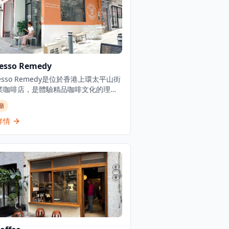
resso Remedy
resso Remedy是位於香港上環太平山街
業咖啡店，是體驗精品咖啡文化的理想
。這家咖啡店提供單一產地意式濃縮咖
廳
及精選的咖啡、茶和特色飲品，每一杯
過精心沖泡，展現咖啡的獨特風味。以
詳情
啡和社區建設而聞名，Espresso
medy已成為充滿活力的咖啡文化的一部
將太平山街轉變為香港最成功的士紳化
之一，擁有眾多時尚咖啡店。咖啡店環
馨舒適，適合情侶約會、朋友聚會或獨
受咖啡時光。無論是想要品嚐經典意式
咖啡還是探索不同產地的單品咖啡，
resso Remedy都能滿足您的需求，為客
供難忘的咖啡體驗。