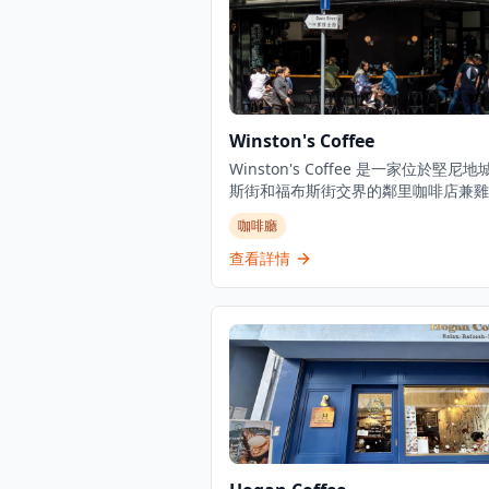
Winston's Coffee
Winston's Coffee 是一家位於堅尼
斯街和福布斯街交界的鄰里咖啡店兼雞
吧。這家澳洲風格的咖啡店每日早上7
咖啡廳
供應優質咖啡，晚上則轉變為雞尾酒吧
圍。店內提供有限的室內座位，採用開
查看詳情
佈局，店外也有空間供顧客享用咖啡和
食。Winston's Coffee 提供各種每
動，包括歡樂時光優惠、主題夜晚和特
品，成為當地人和遊客尋找優質咖啡和
用餐的熱門目的地。咖啡店使用優質的
咖啡豆，由專業咖啡師精心沖泡，無論
縮咖啡、拿鐵還是手沖咖啡，都能滿足
愛好者的需求。晚上的雞尾酒吧氛圍輕
快，提供各種創意雞尾酒和精選烈酒，
班後放鬆的理想場所。店內的輕食選擇