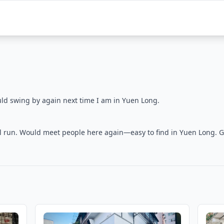
ould swing by again next time I am in Yuen Long.
ll run. Would meet people here again—easy to find in Yuen Long. G