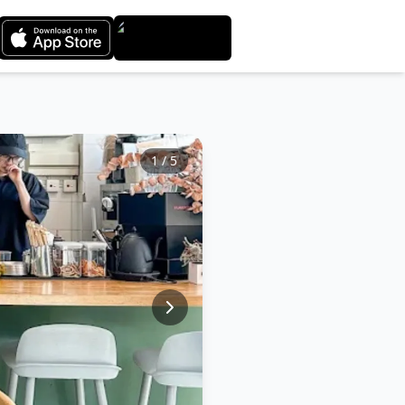
1
/
5