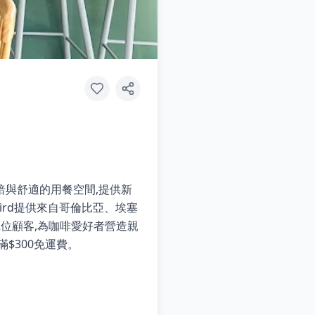
烘焙與舒適的用餐空間,提供新
ird提供來自哥倫比亞、埃塞
2位顧客,為咖啡愛好者營造親
$300免運費。